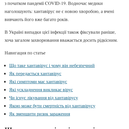
з початком пандемії COVID-19. Водночас медики
наголошують: хантавірус не є новою хворобою, а вчені
вивчають його вже багато років.
В Україні випадки цієї інфекції також фіксували раніше,
хоча загалом захворювання вважається досить рідкісним.
Навигация по статье
Що таке хантавірус і чому він небезпечний
Як передається хантавірус
Які симптоми має хантавірус
Які ускладнення викликає вірус
Чи існує лікування від хантавірусу
Якою може бути смертність від хантавірусу
Як зменшити ризик зараження