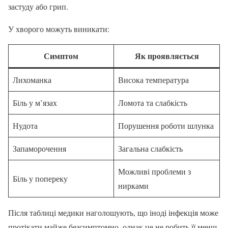
застуду або грип.
У хворого можуть виникати:
Симптом
Як проявляється
Лихоманка
Висока температура
Біль у м’язах
Ломота та слабкість
Нудота
Порушення роботи шлунка
Запаморочення
Загальна слабкість
Можливі проблеми з
Біль у попереку
нирками
Після таблиці медики наголошують, що іноді інфекція може
протікати майже безсимптомно, однак це не робить її менш