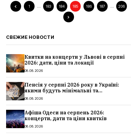
1
…
183
184
185
186
187
…
206
СВЕЖИЕ НОВОСТИ
Квитки на концерти у Львові в серпні
2026: дати, ціни та локації
08.08.2026
Пенсія у серпні 2026 року в Україні:
якими будуть мінімальні та
максимальні виплати, суми
08.08.2026
Афіша Одеси на серпень 2026:
концерти, дати та ціни квитків
08.08.2026