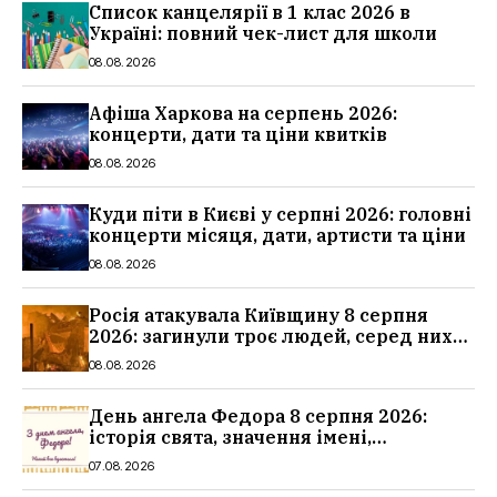
Список канцелярії в 1 клас 2026 в
Україні: повний чек-лист для школи
08.08.2026
Афіша Харкова на серпень 2026:
концерти, дати та ціни квитків
08.08.2026
Куди піти в Києві у серпні 2026: головні
концерти місяця, дати, артисти та ціни
08.08.2026
Росія атакувала Київщину 8 серпня
2026: загинули троє людей, серед них
дитина, наслідки
08.08.2026
День ангела Федора 8 серпня 2026:
історія свята, значення імені,
привітання у віршах і прозі
07.08.2026