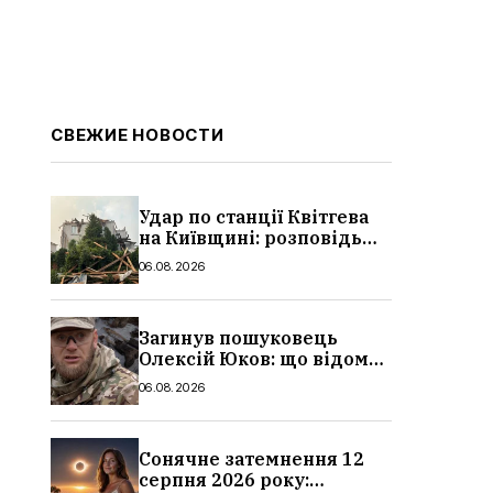
СВЕЖИЕ НОВОСТИ
Удар по станції Квітгева
на Київщині: розповідь
очевидців, як вісім людей
06.08.2026
загинули біля колій, що
сталося
Загинув пошуковець
Олексій Юков: що відомо
про його роботу, хто він
06.08.2026
такий, біографія
Сонячне затемнення 12
серпня 2026 року: