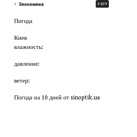
Экономика
7 277
Погода
Киев
влажность:
давление:
ветер:
Погода на 10 дней от
sinoptik.ua