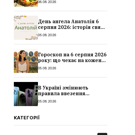
06.08.2026
традиції
День ангела Анатолія 6
серпня 2026: історія свята,
значення імені,
05.08.2026
привітання у віршах і
прозі
Гороскоп на 6 серпня 2026
року: що чекає на кожен
знак зодіаку
05.08.2026
В Україні змінюють
правила ввезення
смартфонів: що буде з
05.08.2026
цінами, як працюватиме
контроль IMEI
КАТЕГОРІЇ