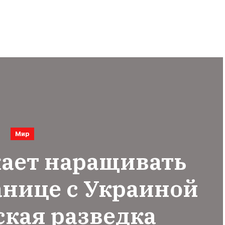
Мир
ает наращивать
анице с Украиной
ская разведка