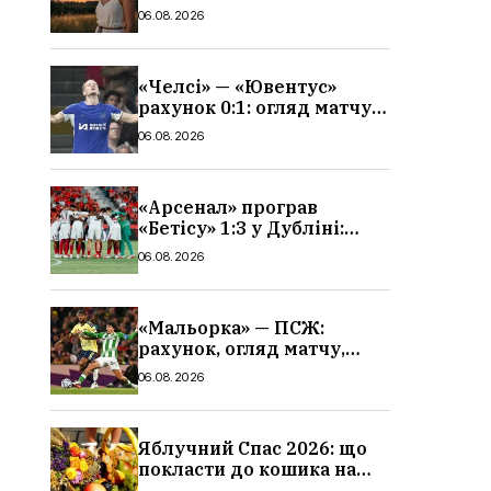
гороскоп, кому із знаків
06.08.2026
зодіаку принесе успіх
«Челсі» — «Ювентус»
рахунок 0:1: огляд матчу
та вихід Мудрика
06.08.2026
«Арсенал» програв
«Бетісу» 1:3 у Дубліні:
огляд матчу та всі голи
06.08.2026
«Мальорка» — ПСЖ:
рахунок, огляд матчу,
голи та склад парижан
06.08.2026
Яблучний Спас 2026: що
покласти до кошика на
освячення, які фрукти,