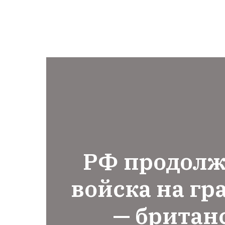
РФ продолж
войска на гр
— британ