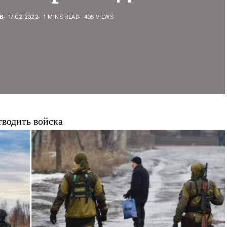
В
17.02.2022
1 MINS READ
405 VIEWS
тводить войска