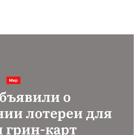
Мир
бъявили о
нии лотереи для
 грин-карт