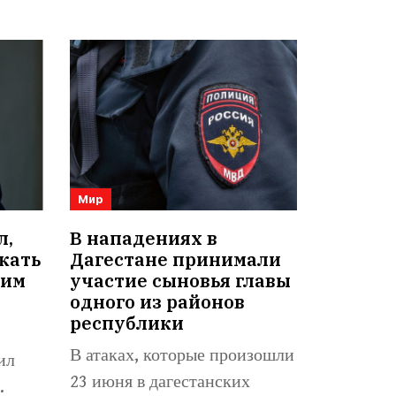
Мир
л,
В нападениях в
кать
Дагестане принимали
оим
участие сыновья главы
одного из районов
республики
В атаках, которые произошли
ил
23 июня в дагестанских
.