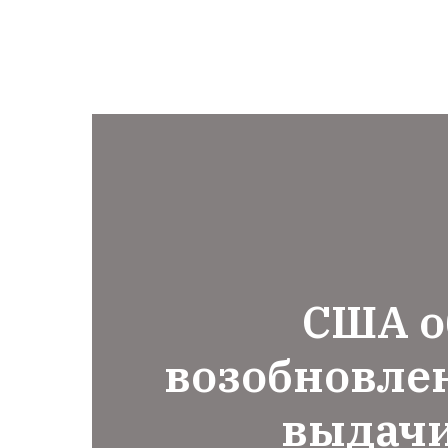
США о
возобновле
выдачи