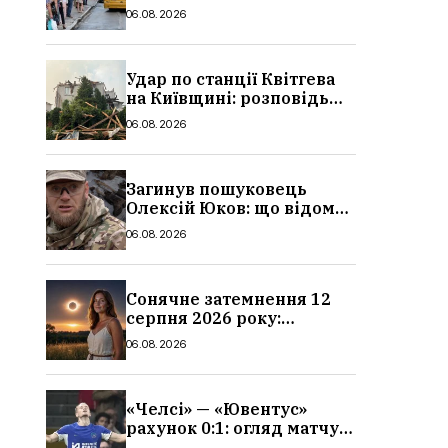
в Україні: де діє пільга,
06.08.2026
хто може скористатися
Удар по станції Квітгева
на Київщині: розповідь
очевидців, як вісім людей
06.08.2026
загинули біля колій, що
сталося
Загинув пошуковець
Олексій Юков: що відомо
про його роботу, хто він
06.08.2026
такий, біографія
Сонячне затемнення 12
серпня 2026 року:
гороскоп, кому із знаків
06.08.2026
зодіаку принесе успіх
«Челсі» — «Ювентус»
рахунок 0:1: огляд матчу
та вихід Мудрика