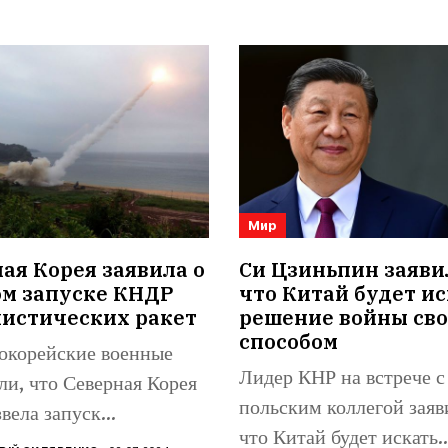
Мир
я Корея заявила о
Си Цзиньпин заяви
ом запуске КНДР
что Китай будет ис
листических ракет
решение войны св
способом
корейские военные
Лидер КНР на встрече с
ли, что Северная Корея
польским коллегой заяв
вела запуск
что Китай будет искать..
стической ракеты в