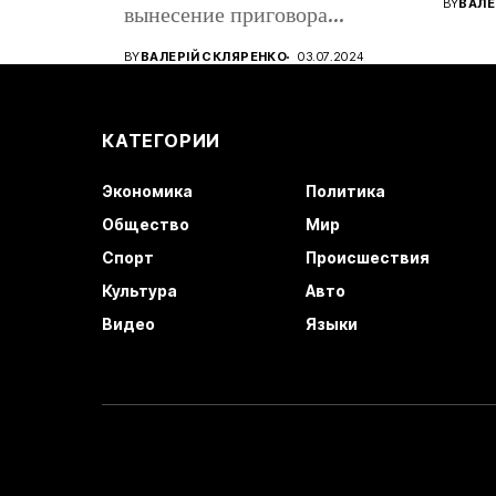
BY
ВАЛЕ
вынесение приговора
восто
кандидату в...
BY
ВАЛЕРІЙ СКЛЯРЕНКО
03.07.2024
КАТЕГОРИИ
Экономика
Политика
Общество
Мир
Спорт
Происшествия
Культура
Авто
Видео
Языки