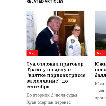
RELATED ARTICLES
Мир
Мир
Суд отложил приговор
Южна
Трампу по делу о
нов
“взятке порноактриссе
бал
за молчание” до
Южно
сентября
заяви
Во вторник 2 июля судья
произ
Хуан Мерчан перенес
балли