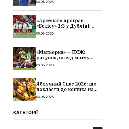
06.08.2026
«Арсенал» програв
«Бетісу» 1:3 у Дубліні:
огляд матчу та всі голи
06.08.2026
«Мальорка» — ПСЖ:
рахунок, огляд матчу,
голи та склад парижан
06.08.2026
Яблучний Спас 2026: що
покласти до кошика на
освячення, які фрукти,
06.08.2026
традиції
КАТЕГОРІЇ