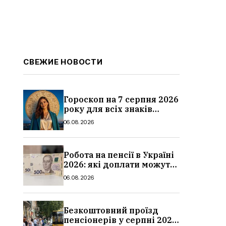
СВЕЖИЕ НОВОСТИ
Гороскоп на 7 серпня 2026
року для всіх знаків
зодіаку: кому пощастить у
06.08.2026
п’ятницю
Робота на пенсії в Україні
2026: які доплати можуть
скасувати, про що
06.08.2026
потрібно повідомити ПФУ
Безкоштовний проїзд
пенсіонерів у серпні 2026