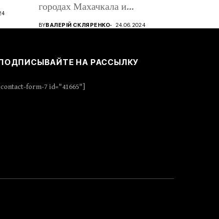
городах Махачкала и
24
Дербент,...
BY
ВАЛЕРІЙ СКЛЯРЕНКО
24.06.2024
ПОДПИСЫВАЙТЕ НА РАССЫЛКУ
[contact-form-7 id="41665"]