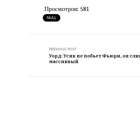
Просмотров:
581
NULL
PREVIOUS POST
Уорд: Усик не побьет Фьюри, он сл
массивный