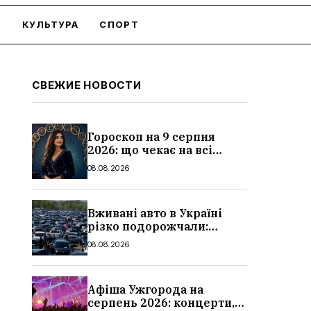
О
КУЛЬТУРА
СПОРТ
СВЕЖИЕ НОВОСТИ
Гороскоп на 9 серпня
2026: що чекає на всі
знаки зодіаку
08.08.2026
Вживані авто в Україні
різко подорожчали:
причини, які машини
08.08.2026
додали найбільше в ціні
Афіша Ужгорода на
серпень 2026: концерти,