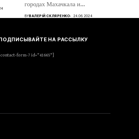
городах Махачкала и
24
Дербент,...
BY
ВАЛЕРІЙ СКЛЯРЕНКО
24.06.2024
ПОДПИСЫВАЙТЕ НА РАССЫЛКУ
[contact-form-7 id="41665"]