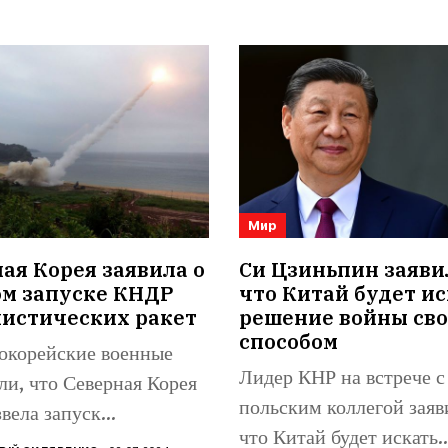
Мир
я Корея заявила о
Си Цзиньпин заяви
ом запуске КНДР
что Китай будет ис
листических ракет
решение войны св
способом
корейские военные
Лидер КНР на встрече с
ли, что Северная Корея
польским коллегой заяв
вела запуск
что Китай будет искать..
стической ракеты в