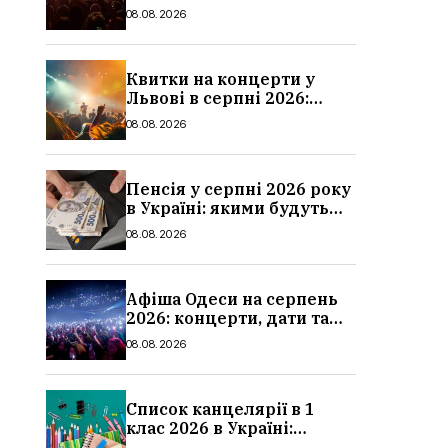
дати та ціни
08.08.2026
Квитки на концерти у
Львові в серпні 2026:
дати, ціни та локації
08.08.2026
Пенсія у серпні 2026 року
в Україні: якими будуть
мінімальні та
08.08.2026
максимальні виплати,
суми
Афіша Одеси на серпень
2026: концерти, дати та
ціни квитків
08.08.2026
Список канцелярії в 1
клас 2026 в Україні:
повний чек-лист для