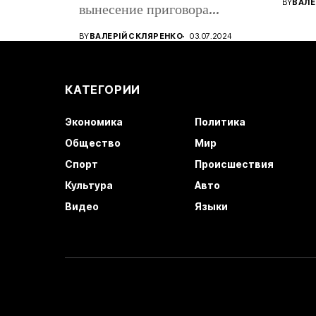
BY
ВАЛЕ
вынесение приговора
восто
кандидату в...
BY
ВАЛЕРІЙ СКЛЯРЕНКО
03.07.2024
КАТЕГОРИИ
Экономика
Политика
Общество
Мир
Спорт
Происшествия
Культура
Авто
Видео
Языки