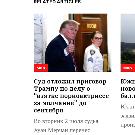
RELATED ARTICLES
Мир
Мир
Суд отложил приговор
Южна
Трампу по делу о
нов
“взятке порноактриссе
бал
за молчание” до
Южно
сентября
заяви
Во вторник 2 июля судья
произ
Хуан Мерчан перенес
балли