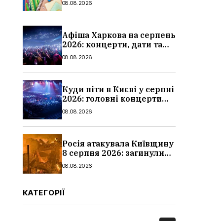
08.08.2026
школи
Афіша Харкова на серпень
2026: концерти, дати та
ціни квитків
08.08.2026
Куди піти в Києві у серпні
2026: головні концерти
місяця, дати, артисти та
08.08.2026
ціни
Росія атакувала Київщину
8 серпня 2026: загинули
троє людей, серед них
08.08.2026
дитина, наслідки
КАТЕГОРІЇ