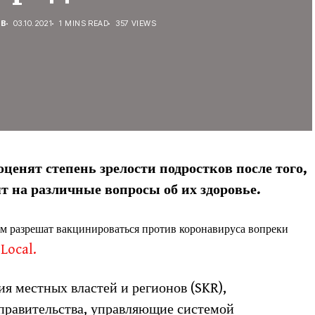
ЕВ
03.10.2021
1 MINS READ
357 VIEWS
ценят степень зрелости подростков после того,
ят на различные вопросы об их здоровье.
ам разрешат вакцинироваться против коронавируса вопреки
Local.
ия местных властей и регионов (SKR),
правительства, управляющие системой