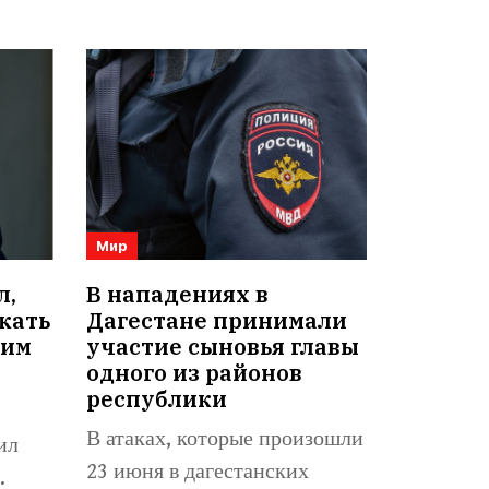
Мир
л,
В нападениях в
кать
Дагестане принимали
оим
участие сыновья главы
одного из районов
республики
В атаках, которые произошли
ил
23 июня в дагестанских
.