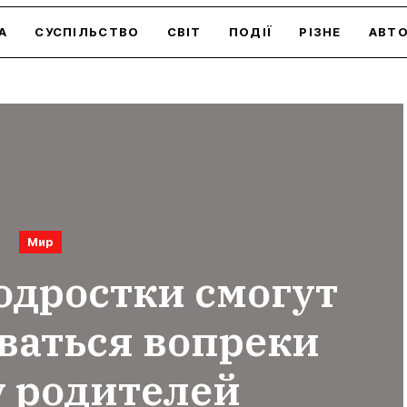
А
СУСПІЛЬСТВО
СВІТ
ПОДІЇ
РІЗНЕ
АВТ
Мир
одростки смогут
ваться вопреки
у родителей