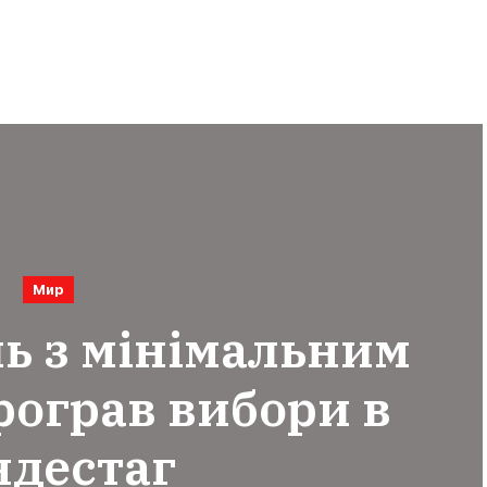
Мир
ь з мінімальним
рограв вибори в
ндестаг