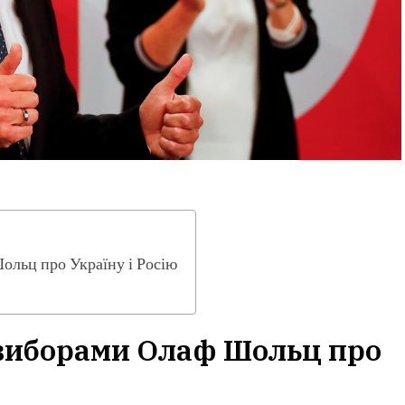
льц про Україну і Росію
 виборами Олаф Шольц про