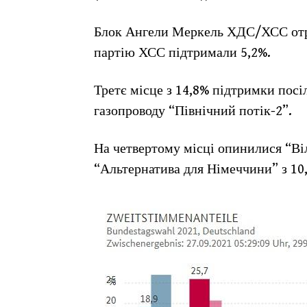
Блок Ангели Меркель ХДС/ХСС отри
партію ХСС підтримали 5,2%.
Третє місце з 14,8% підтримки посіл
газопроводу “Північний потік-2”.
На четвертому місці опинилися “Віл
“Альтернатива для Німеччини” з 10,3