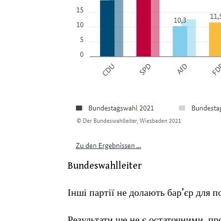
Bundeswahlleiter
Інші партії не долають бар’єр для 
Результати ще не є остаточними, про