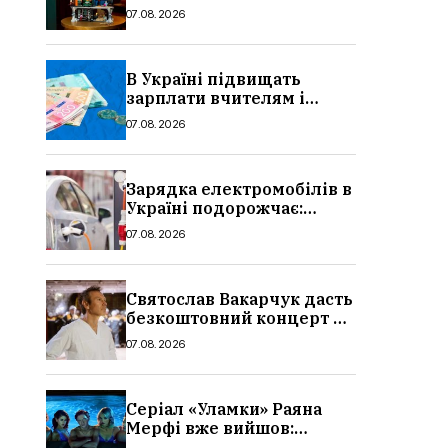
Україні
07.08.2026
В Україні підвищать
зарплати вчителям і
стипендії студентам з 1
07.08.2026
вересня 2026: умови,
суми, розмір
Зарядка електромобілів в
Україні подорожчає:
причина і нові ціни з
07.08.2026
серпня 2026
Святослав Вакарчук дасть
безкоштовний концерт у
Львові: дата і місце
07.08.2026
Серіал «Уламки» Раяна
Мерфі вже вийшов:
сюжет, актори та всі