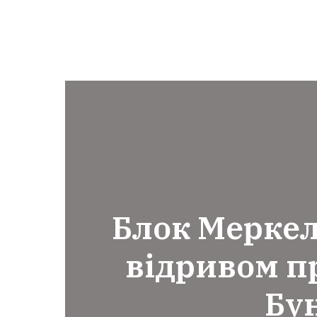
Блок Меркел
відривом п
Бу