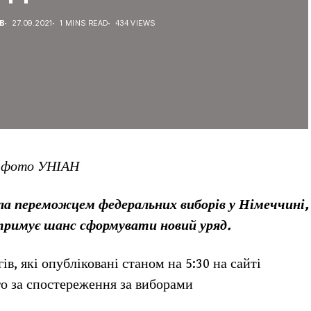
В
27.09.2021
1 MINS READ
434 VIEWS
/ фото УНІАН
а переможцем федеральних виборів у Німеччині,
отримує шанс сформувати новий уряд.
гів, які опубліковані станом на 5:30 на сайті
го за спостереження за виборами