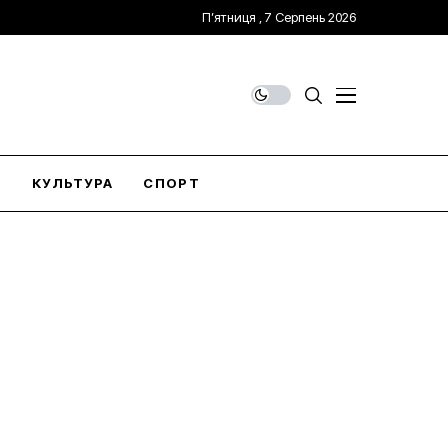
П’ятниця , 7 Серпень 2026
О
КУЛЬТУРА
СПОРТ