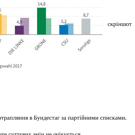
скріншот
потрапляння в Бундестаг за партійними списками.
те суттєвих змін не очікується.