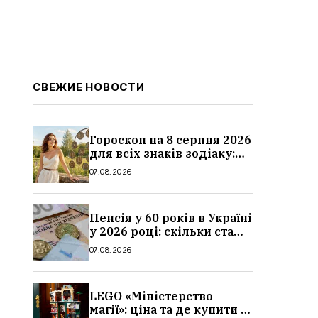
СВЕЖИЕ НОВОСТИ
Гороскоп на 8 серпня 2026
для всіх знаків зодіаку:
кохання, гроші та справи
07.08.2026
Пенсія у 60 років в Україні
у 2026 році: скільки стажу
потрібно, умови, кому
07.08.2026
можуть відмовити
LEGO «Міністерство
магії»: ціна та де купити в