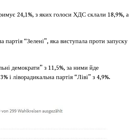
мує 24,1%, з яких голоси ХДС склали 18,9%, а
а партія “Зелені”, яка виступала проти запуску
ьні демократи” з 11,5%, за ними йде
% і ліворадикальна партія “Ліві” з 4,9%.