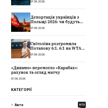
07.08.2026
деталі, де дивитися
Депортація українців з
Польщі 2026: чи будуть
висилати українських
07.08.2026
чоловіків
Світоліна розгромила
Потапову 6:1, 6:1 на WTA
1000 у Торонто
07.08.2026
«Динамо» перемогло «Карабах»:
рахунок та огляд матчу
07.08.2026
КАТЕГОРІЇ
Авто
973