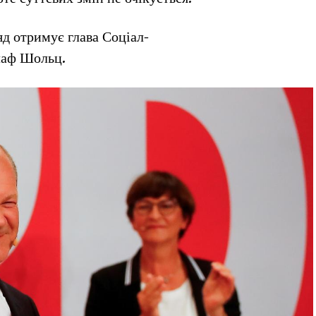
д отримує глава Соціал-
лаф Шольц.