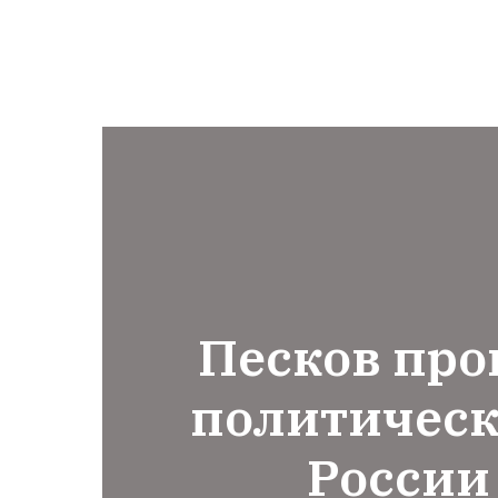
Песков пр
политичес
России