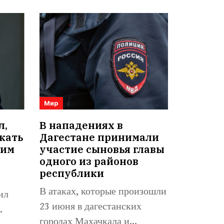
Мир
л,
В нападениях в
кать
Дагестане принимали
оим
участие сыновья главы
одного из районов
республики
В атаках, которые произошли
ил
23 июня в дагестанских
.
городах Махачкала и