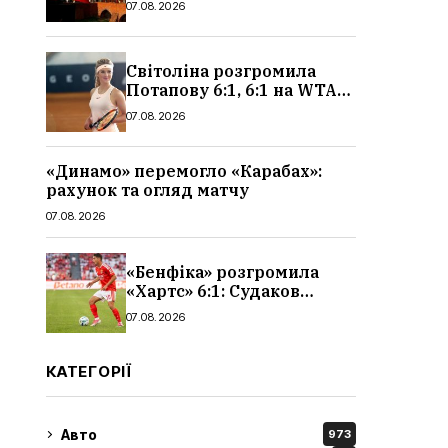
07.08.2026
чоловіків
Світоліна розгромила
Потапову 6:1, 6:1 на WTA
1000 у Торонто
07.08.2026
«Динамо» перемогло «Карабах»:
рахунок та огляд матчу
07.08.2026
«Бенфіка» розгромила
«Хартс» 6:1: Судаков
відзначився асистом,
07.08.2026
огляд матчу і рахунок
КАТЕГОРІЇ
Авто
973