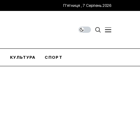
П’ятниця , 7 Серпень 2026
О
КУЛЬТУРА
СПОРТ