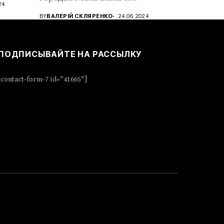
24
Дербент,...
BY
ВАЛЕРІЙ СКЛЯРЕНКО
24.06.2024
ПОДПИСЫВАЙТЕ НА РАССЫЛКУ
[contact-form-7 id="41665"]