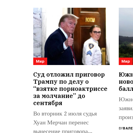
Мир
Мир
Суд отложил приговор
Южна
Трампу по делу о
нов
“взятке порноактриссе
бал
за молчание” до
Южно
сентября
заяви
Во вторник 2 июля судья
произ
Хуан Мерчан перенес
балли
BY
ВАЛЕ
вынесение приговора