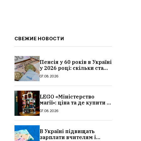
СВЕЖИЕ НОВОСТИ
Пенсія у 60 років в Україні
у 2026 році: скільки стажу
потрібно, умови, кому
07.08.2026
можуть відмовити
LEGO «Міністерство
магії»: ціна та де купити в
Україні
07.08.2026
В Україні підвищать
зарплати вчителям і