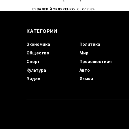
восто
кандидату в...
BY
ВАЛЕРІЙ СКЛЯРЕНКО
03.07.2024
КАТЕГОРИИ
Экономика
Политика
Общество
Мир
Спорт
Происшествия
Культура
Авто
Видео
Языки