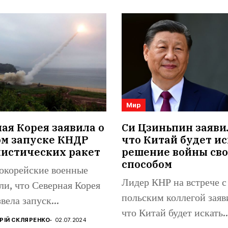
Мир
я Корея заявила о
Си Цзиньпин заяви
ом запуске КНДР
что Китай будет ис
листических ракет
решение войны св
способом
корейские военные
Лидер КНР на встрече с
ли, что Северная Корея
польским коллегой заяв
вела запуск
что Китай будет искать..
стической ракеты в
РІЙ СКЛЯРЕНКО
02.07.2024