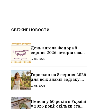
СВЕЖИЕ НОВОСТИ
День ангела Федора 8
серпня 2026: історія свята,
значення імені,
07.08.2026
привітання у віршах і
прозі
Гороскоп на 8 серпня 2026
для всіх знаків зодіаку:
кохання, гроші та справи
07.08.2026
Пенсія у 60 років в Україні
у 2026 році: скільки стажу