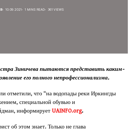
ЕВ
10.09.2021
1 MINS READ
361 VIEWS
нистра Зиничева пытаются представить каким-
роявление его полного непрофессионализма.
ли отметили, что “на водопады реки Иркингды
жением, специальной обувью и
Эйдман, информирует
UAINFO.org
.
ст об этом знает. Только не глава