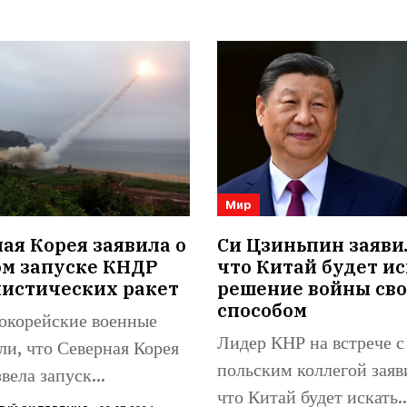
Мир
я Корея заявила о
Си Цзиньпин заяви
ом запуске КНДР
что Китай будет ис
листических ракет
решение войны св
способом
корейские военные
Лидер КНР на встрече с
ли, что Северная Корея
польским коллегой заяв
вела запуск
что Китай будет искать..
стической ракеты в