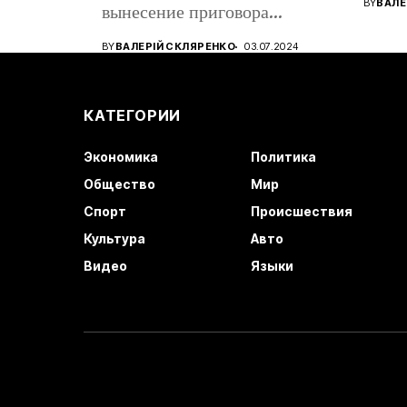
BY
ВАЛЕ
вынесение приговора
восто
кандидату в...
BY
ВАЛЕРІЙ СКЛЯРЕНКО
03.07.2024
КАТЕГОРИИ
Экономика
Политика
Общество
Мир
Спорт
Происшествия
Культура
Авто
Видео
Языки