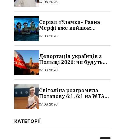
07.08.2026
Серіал «Уламки» Раяна
Мерфі вже вийшов:
сюжет, актори та всі
07.08.2026
деталі, де дивитися
Депортація українців з
Польщі 2026: чи будуть
висилати українських
07.08.2026
чоловіків
Світоліна розгромила
Потапову 6:1, 6:1 на WTA
1000 у Торонто
07.08.2026
КАТЕГОРІЇ