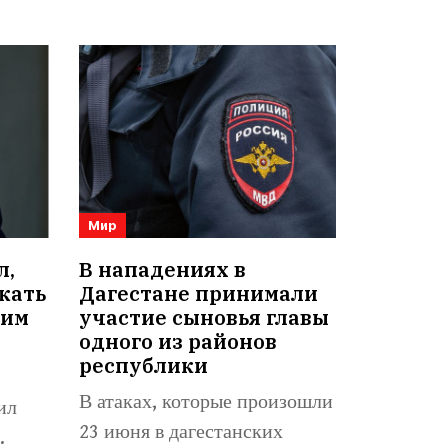
Мир
л,
В нападениях в
кать
Дагестане принимали
оим
участие сыновья главы
одного из районов
республики
В атаках, которые произошли
ил
23 июня в дагестанских
.