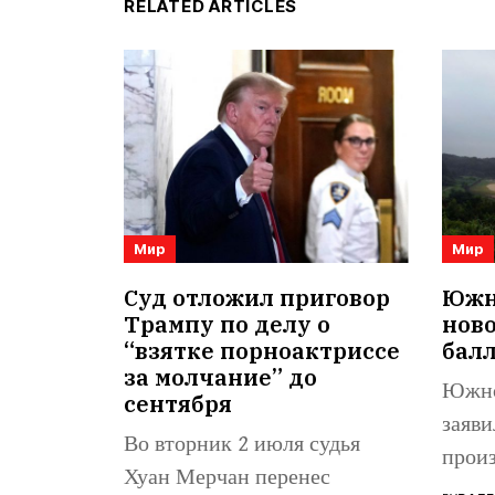
RELATED ARTICLES
Мир
Мир
Суд отложил приговор
Южна
Трампу по делу о
нов
“взятке порноактриссе
бал
за молчание” до
Южно
сентября
заяви
Во вторник 2 июля судья
произ
Хуан Мерчан перенес
балли