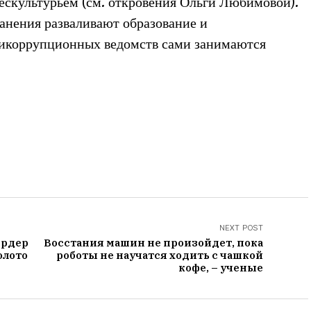
ескультурьем (см. откровения Ольги Любимовой).
анения разваливают образование и
тикоррупционных ведомств сами занимаются
NEXT POST
ярдер
Восстания машин не произойдет, пока
олото
роботы не научатся ходить с чашкой
кофе, – ученые