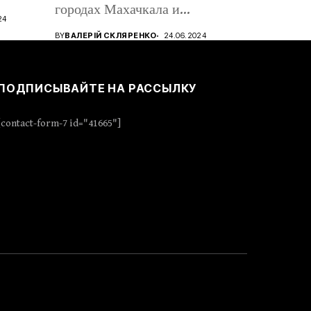
городах Махачкала и
24
Дербент,...
BY
ВАЛЕРІЙ СКЛЯРЕНКО
24.06.2024
ПОДПИСЫВАЙТЕ НА РАССЫЛКУ
[contact-form-7 id="41665"]