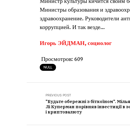
Министр культуры кичится своим б
Министры образования и здравоохр
здравоохранение. Руководители ан
коррупцией. И так везде…
Игорь ЭЙДМАН, социолог
Просмотров:
609
NULL
PREVIOUS POST
"Будьте обережні з біткоїном". Міль
Лі Куперман порівняв інвестиції в з
і криптовалюту