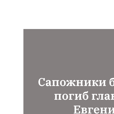
Сапожники б
погиб гла
Евген