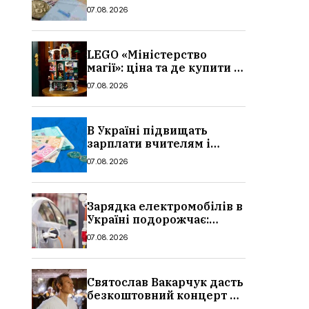
потрібно, умови, кому
07.08.2026
можуть відмовити
LEGO «Міністерство
магії»: ціна та де купити в
Україні
07.08.2026
В Україні підвищать
зарплати вчителям і
стипендії студентам з 1
07.08.2026
вересня 2026: умови,
суми, розмір
Зарядка електромобілів в
Україні подорожчає:
причина і нові ціни з
07.08.2026
серпня 2026
Святослав Вакарчук дасть
безкоштовний концерт у
Львові: дата і місце