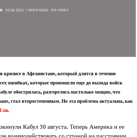
В
03.09.2021
1 MINS READ
474 VIEWS
 в кризисе в Афганистане, который длится в течение
 всех ошибках, которые произошли еще до выхода войск
абуле обострилась, разгорелись настолько мощно, что
льше, стал второстепенным. Но эта проблема актуальна, как
N.ua
.
кинули Кабул 30 августа. Теперь Америка и ее
е взаимодействовать со страной на расстоянии.