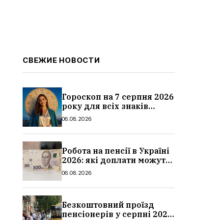
СВЕЖИЕ НОВОСТИ
Гороскоп на 7 серпня 2026
року для всіх знаків
зодіаку: кому пощастить у
06.08.2026
п’ятницю
Робота на пенсії в Україні
2026: які доплати можуть
скасувати, про що
06.08.2026
потрібно повідомити ПФУ
Безкоштовний проїзд
пенсіонерів у серпні 2026