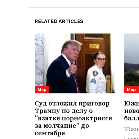
RELATED ARTICLES
Мир
Мир
Суд отложил приговор
Южна
Трампу по делу о
нов
“взятке порноактриссе
бал
за молчание” до
Южно
сентября
заяви