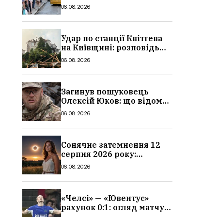
в Україні: де діє пільга,
06.08.2026
хто може скористатися
Удар по станції Квітгева
на Київщині: розповідь
очевидців, як вісім людей
06.08.2026
загинули біля колій, що
сталося
Загинув пошуковець
Олексій Юков: що відомо
про його роботу, хто він
06.08.2026
такий, біографія
Сонячне затемнення 12
серпня 2026 року:
гороскоп, кому із знаків
06.08.2026
зодіаку принесе успіх
«Челсі» — «Ювентус»
рахунок 0:1: огляд матчу
та вихід Мудрика