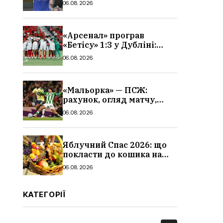
06.08.2026
«Арсенал» програв
«Бетісу» 1:3 у Дубліні:
огляд матчу та всі голи
06.08.2026
«Мальорка» — ПСЖ:
рахунок, огляд матчу,
голи та склад парижан
06.08.2026
Яблучний Спас 2026: що
покласти до кошика на
освячення, які фрукти,
06.08.2026
традиції
КАТЕГОРІЇ