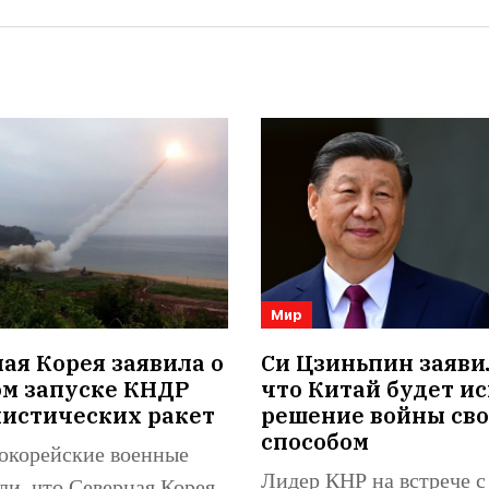
Мир
я Корея заявила о
Си Цзиньпин заяви
ом запуске КНДР
что Китай будет ис
листических ракет
решение войны св
способом
корейские военные
Лидер КНР на встрече с
ли, что Северная Корея