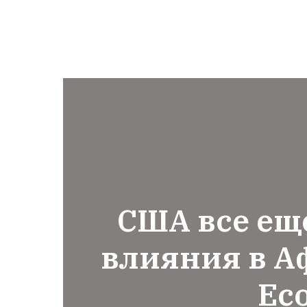
США все ещ
влияния в А
Ec