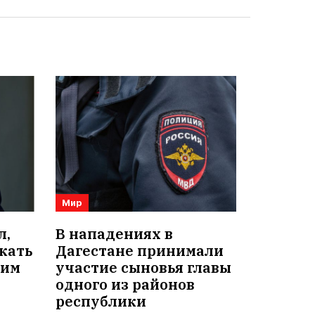
Мир
л,
В нападениях в
кать
Дагестане принимали
оим
участие сыновья главы
одного из районов
республики