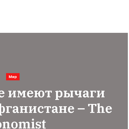
Мир
е имеют рычаги
фганистане – The
onomist