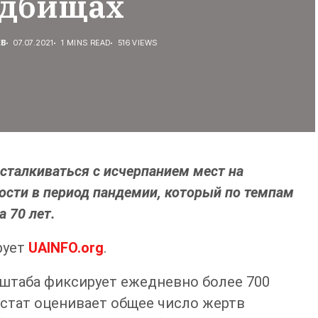
адбищах
ЕВ
07.07.2021
1 MINS READ
516 VIEWS
сталкиваться с исчерпанием мест на
ости в период пандемии, который по темпам
 70 лет.
рует
UAINFO.org
.
рштаба фиксирует ежедневно более 700
сстат оценивает общее число жертв