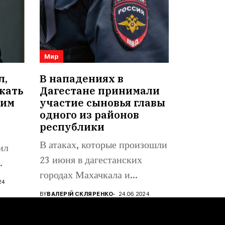
Мир
л,
В нападениях в
кать
Дагестане принимали
оим
участие сыновья главы
одного из районов
республики
В атаках, которые произошли
ил
23 июня в дагестанских
.
городах Махачкала и
24
Дербент,...
BY
ВАЛЕРІЙ СКЛЯРЕНКО
24.06.2024