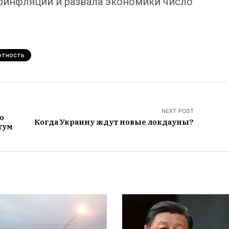
перинфляции и развала экономики число
ртность
NEXT POST
о
Когда Украину ждут новые локдауны?
тум