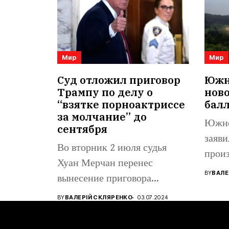
Мир
Мир
Суд отложил приговор
Южна
Трампу по делу о
нов
“взятке порноактриссе
бал
за молчание” до
Южно
сентября
заяви
Во вторник 2 июля судья
произ
Хуан Мерчан перенес
балли
BY
ВАЛЕ
вынесение приговора
восто
кандидату в...
BY
ВАЛЕРІЙ СКЛЯРЕНКО
03.07.2024