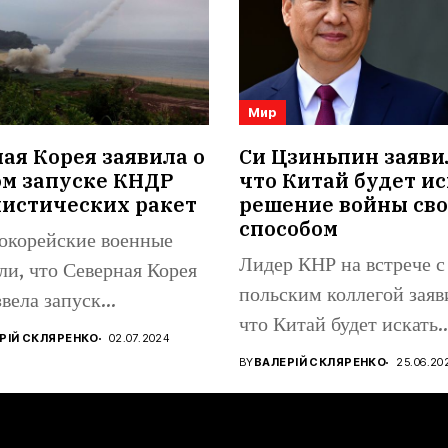
Мир
я Корея заявила о
Си Цзиньпин заяви
ом запуске КНДР
что Китай будет ис
листических ракет
решение войны св
способом
корейские военные
Лидер КНР на встрече с
ли, что Северная Корея
польским коллегой заяв
вела запуск
что Китай будет искать..
стической ракеты в
РІЙ СКЛЯРЕНКО
02.07.2024
чном...
BY
ВАЛЕРІЙ СКЛЯРЕНКО
25.06.20