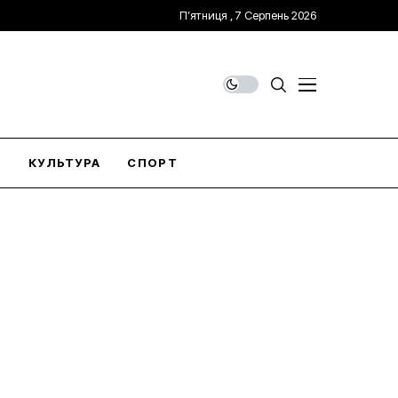
П’ятниця , 7 Серпень 2026
О
КУЛЬТУРА
СПОРТ