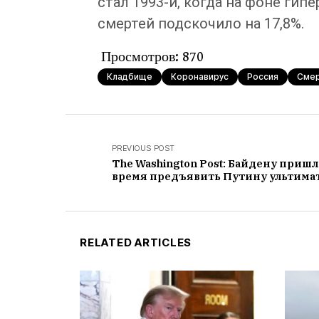
стал 1993-й, когда на фоне ги
смертей подскочило на 17,8%.
Просмотров:
870
Кладбище
Коронавирус
Россия
Сме
PREVIOUS POST
The Washington Post: Байдену пришл
время предъявить Путину ультима
RELATED ARTICLES