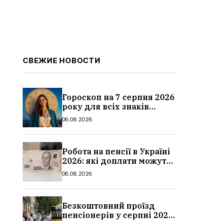
СВЕЖИЕ НОВОСТИ
Гороскоп на 7 серпня 2026
року для всіх знаків
зодіаку: кому пощастить у
06.08.2026
п’ятницю
Робота на пенсії в Україні
2026: які доплати можуть
скасувати, про що
06.08.2026
потрібно повідомити ПФУ
Безкоштовний проїзд
пенсіонерів у серпні 2026