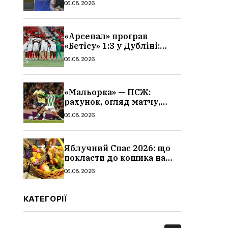
06.08.2026
«Арсенал» програв
«Бетісу» 1:3 у Дубліні:
огляд матчу та всі голи
06.08.2026
«Мальорка» — ПСЖ:
рахунок, огляд матчу,
голи та склад парижан
06.08.2026
Яблучний Спас 2026: що
покласти до кошика на
освячення, які фрукти,
06.08.2026
традиції
КАТЕГОРІЇ