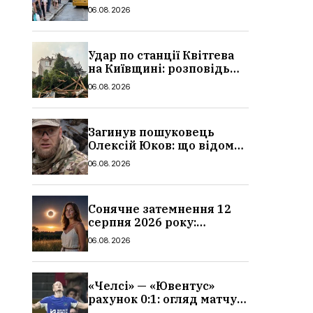
в Україні: де діє пільга,
06.08.2026
хто може скористатися
Удар по станції Квітгева
на Київщині: розповідь
очевидців, як вісім людей
06.08.2026
загинули біля колій, що
сталося
Загинув пошуковець
Олексій Юков: що відомо
про його роботу, хто він
06.08.2026
такий, біографія
Сонячне затемнення 12
серпня 2026 року:
гороскоп, кому із знаків
06.08.2026
зодіаку принесе успіх
«Челсі» — «Ювентус»
рахунок 0:1: огляд матчу
та вихід Мудрика