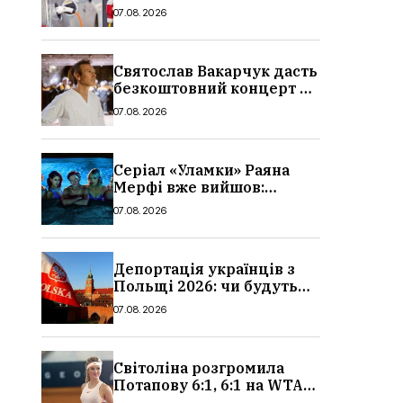
причина і нові ціни з
07.08.2026
серпня 2026
Святослав Вакарчук дасть
безкоштовний концерт у
Львові: дата і місце
07.08.2026
Серіал «Уламки» Раяна
Мерфі вже вийшов:
сюжет, актори та всі
07.08.2026
деталі, де дивитися
Депортація українців з
Польщі 2026: чи будуть
висилати українських
07.08.2026
чоловіків
Світоліна розгромила
Потапову 6:1, 6:1 на WTA
1000 у Торонто