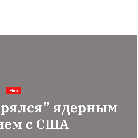
Мир
ерялся” ядерным
ием с США