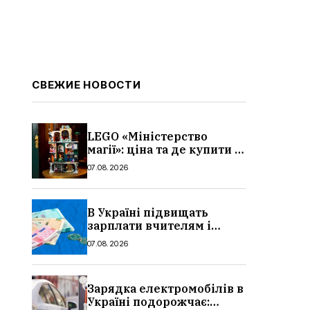
СВЕЖИЕ НОВОСТИ
LEGO «Міністерство
магії»: ціна та де купити в
Україні
07.08.2026
В Україні підвищать
зарплати вчителям і
стипендії студентам з 1
07.08.2026
вересня 2026: умови,
суми, розмір
Зарядка електромобілів в
Україні подорожчає: