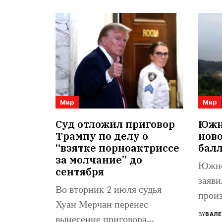
Мир
Мир
Суд отложил приговор
Южна
Трампу по делу о
нов
“взятке порноактриссе
бал
за молчание” до
Южно
сентября
заяви
Во вторник 2 июля судья
произ
Хуан Мерчан перенес
балли
BY
ВАЛЕ
вынесение приговора