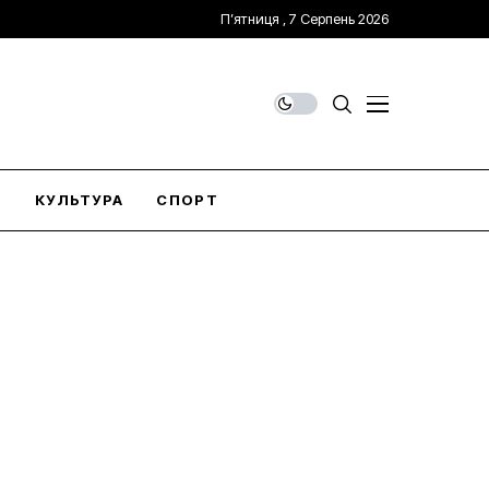
П’ятниця , 7 Серпень 2026
О
КУЛЬТУРА
СПОРТ