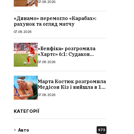
07.08.2026
«Динамо» перемогло «Карабах»:
рахунок та огляд матчу
07.08.2026
«Бенфіка» розгромила
«Хартс» 6:1: Судаков
відзначився асистом,
07.08.2026
огляд матчу і рахунок
Марта Костюк розгромила
Медісон Кіз і вийшла в 1/8
фіналу Торонто: результат
07.08.2026
КАТЕГОРІЇ
Авто
973