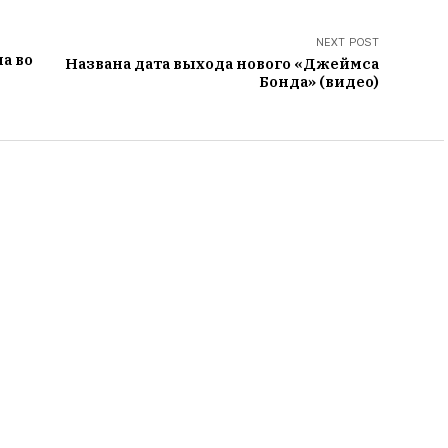
NEXT POST
а во
Названа дата выхода нового «Джеймса
Бонда» (видео)