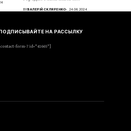
24
Дербент,...
BY
ВАЛЕРІЙ СКЛЯРЕНКО
24.06.2024
ПОДПИСЫВАЙТЕ НА РАССЫЛКУ
[contact-form-7 id="41665"]