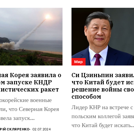
Мир
я Корея заявила о
Си Цзиньпин заяви
ом запуске КНДР
что Китай будет ис
листических ракет
решение войны св
способом
корейские военные
Лидер КНР на встрече с
ли, что Северная Корея
польским коллегой заяв
вела запуск
что Китай будет искать..
стической ракеты в
РІЙ СКЛЯРЕНКО
02.07.2024