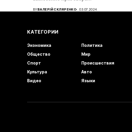
восто
кандидату в...
BY
ВАЛЕРІЙ СКЛЯРЕНКО
03.07.2024
КАТЕГОРИИ
Экономика
Политика
Общество
Мир
Спорт
Происшествия
Культура
Авто
Видео
Языки