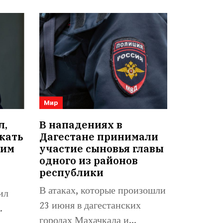
Мир
л,
В нападениях в
кать
Дагестане принимали
оим
участие сыновья главы
одного из районов
республики
В атаках, которые произошли
ил
23 июня в дагестанских
.
городах Махачкала и