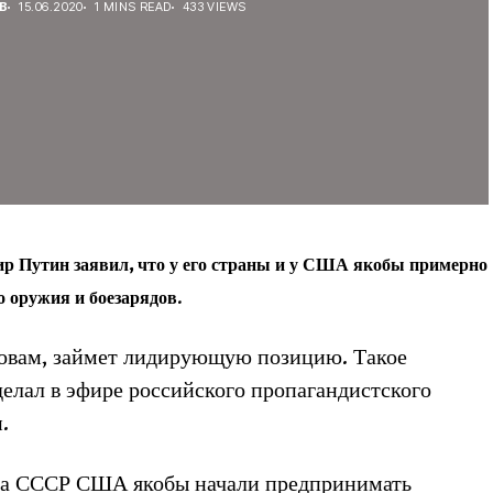
В
15.06.2020
1 MINS READ
433 VIEWS
р Путин заявил, что у его страны и у США якобы примерно
о оружия и боезарядов.
словам, займет лидирующую позицию. Такое
делал в эфире российского пропагандистского
.
ала СССР США якобы начали предпринимать