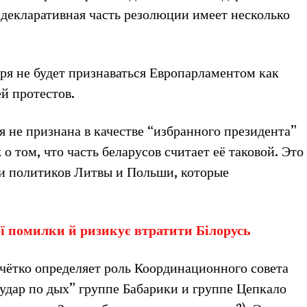
декларативная часть резолюции имеет несколько
ря не будет признаваться Европарламентом как
й протестов.
я не признана в качестве “избранного президента”
ж о том, что часть беларусов считает её таковой. Это
ти политиков Литвы и Польши, которые
ої помилки й ризикує втратити Білорусь
чётко определяет роль Координационного совета
“удар по дых” группе Бабарики и группе Цепкало