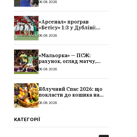
06.08.2026
«Арсенал» програв
«Бетісу» 1:3 у Дубліні:
огляд матчу та всі голи
06.08.2026
«Мальорка» — ПСЖ:
рахунок, огляд матчу,
голи та склад парижан
06.08.2026
Яблучний Спас 2026: що
покласти до кошика на
освячення, які фрукти,
06.08.2026
традиції
КАТЕГОРІЇ