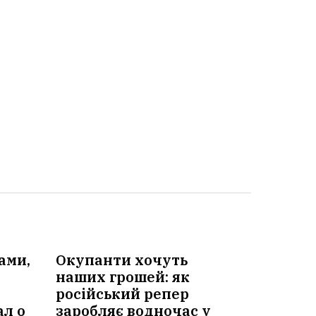
ами,
Окупанти хочуть
наших грошей: як
російський репер
ал о
заробляє водночас у