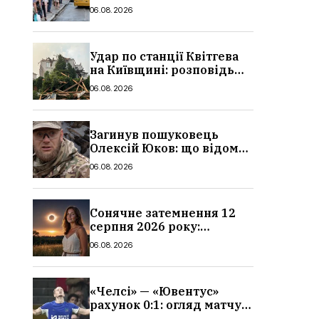
в Україні: де діє пільга,
06.08.2026
хто може скористатися
Удар по станції Квітгева
на Київщині: розповідь
очевидців, як вісім людей
06.08.2026
загинули біля колій, що
сталося
Загинув пошуковець
Олексій Юков: що відомо
про його роботу, хто він
06.08.2026
такий, біографія
Сонячне затемнення 12
серпня 2026 року:
гороскоп, кому із знаків
06.08.2026
зодіаку принесе успіх
«Челсі» — «Ювентус»
рахунок 0:1: огляд матчу
та вихід Мудрика