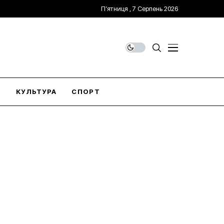
П’ятниця , 7 Серпень 2026
О
КУЛЬТУРА
СПОРТ