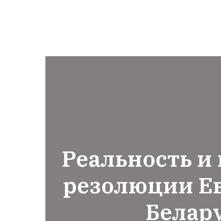
Реальность и
резолюции Е
Белару