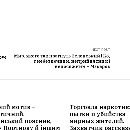
NEXT POST
Мир, якого так прагнуть Зеленський і Ко,
ove
є небезпечним, неприйнятним і
недосяжним – Макаров
ний мотив –
Торговля наркотик
тичний.
пытки и убийства
нський пояснив,
мирных жителей.
у Портнову й іншим
Захватчик рассказ