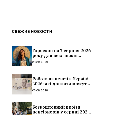
СВЕЖИЕ НОВОСТИ
Гороскоп на 7 серпня 2026
року для всіх знаків
зодіаку: кому пощастить у
06.08.2026
п’ятницю
Робота на пенсії в Україні
2026: які доплати можуть
скасувати, про що
06.08.2026
потрібно повідомити ПФУ
Безкоштовний проїзд
пенсіонерів у серпні 2026