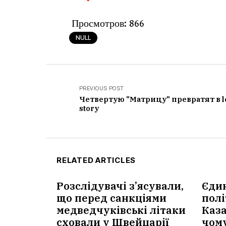
Просмотров:
866
NULL
PREVIOUS POST
Четвертую "Матрицу" превратят в l
story
RELATED ARTICLES
Розслідувачі з’ясували,
Єди
що перед санкціями
полі
медведчуківські літаки
Каза
сховали у Швейцарії
чом