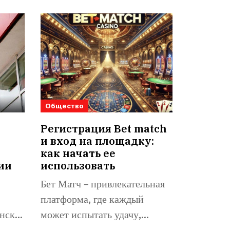
Общество
Регистрация Bet match
и вход на площадку:
как начать ее
ии
использовать
Бет Матч – привлекательная
платформа, где каждый
нске,
может испытать удачу,