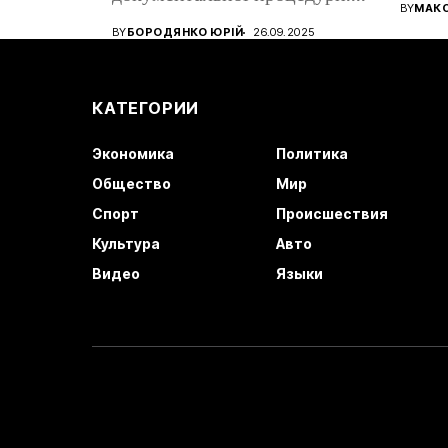
все ще
BY
МАК
Від того, наскільки...
BY
БОРОДЯНКО ЮРІЙ
26.09.2025
КАТЕГОРИИ
Экономика
Политика
Общество
Мир
Спорт
Происшествия
Культура
Авто
Видео
Языки