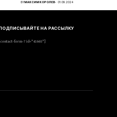
..
проявить стратегическое...
BY
МАКСИМ КОРОЛЕВ
01.09.2024
ПОДПИСЫВАЙТЕ НА РАССЫЛКУ
[contact-form-7 id="41665"]