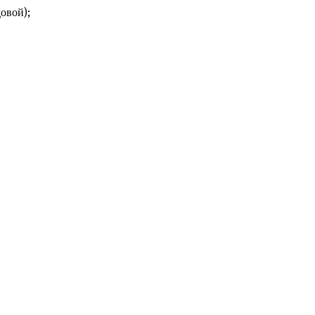
овой);