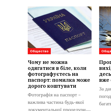
Общество
Обще
Чому не можна
Прог
одягатися в біле, коли
вихі
фотографуєтесь на
десь
паспорт: помилка може
вже 
дорого коштувати
За да
Фотографія на паспорт –
погод
важлива частина будь-якої
багат
документальної процедури.