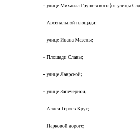
– улице Михаила Грушевского (от улицы Сад
– Арсенальной площади;
– улице Ивана Мазепы;
– Площади Славы;
– улице Лаврской;
– улице Запечерной;
– Аллеи Героев Крут;
– Парковой дороге;