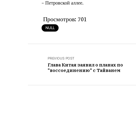
– Петровской аллее.
Просмотров:
701
NULL
PREVIOUS POST
Глава Китая заявил о планах по
"воссоединению" с Тайванем