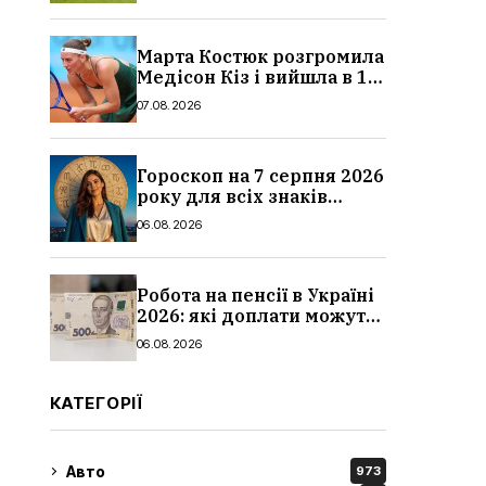
Марта Костюк розгромила
Медісон Кіз і вийшла в 1/8
фіналу Торонто: результат
07.08.2026
Гороскоп на 7 серпня 2026
року для всіх знаків
зодіаку: кому пощастить у
06.08.2026
п’ятницю
Робота на пенсії в Україні
2026: які доплати можуть
скасувати, про що
06.08.2026
потрібно повідомити ПФУ
КАТЕГОРІЇ
Авто
973