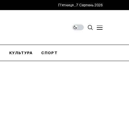
П’ятниця , 7 Серпень 2026
О
КУЛЬТУРА
СПОРТ