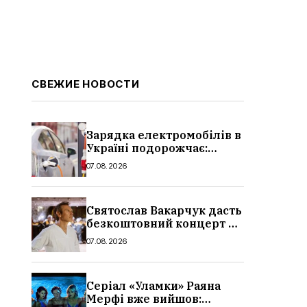
СВЕЖИЕ НОВОСТИ
Зарядка електромобілів в
Україні подорожчає:
причина і нові ціни з
07.08.2026
серпня 2026
Святослав Вакарчук дасть
безкоштовний концерт у
Львові: дата і місце
07.08.2026
Серіал «Уламки» Раяна
Мерфі вже вийшов: