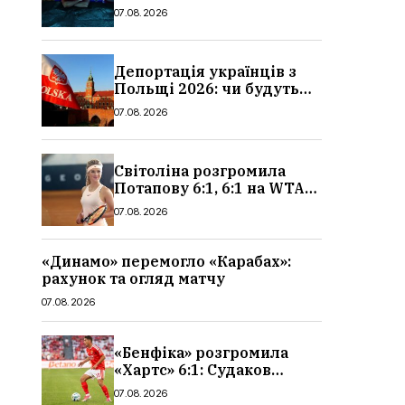
сюжет, актори та всі
07.08.2026
деталі, де дивитися
Депортація українців з
Польщі 2026: чи будуть
висилати українських
07.08.2026
чоловіків
Світоліна розгромила
Потапову 6:1, 6:1 на WTA
1000 у Торонто
07.08.2026
«Динамо» перемогло «Карабах»:
рахунок та огляд матчу
07.08.2026
«Бенфіка» розгромила
«Хартс» 6:1: Судаков
відзначився асистом,
07.08.2026
огляд матчу і рахунок