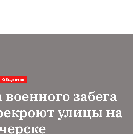
Общество
а военного забега
рекроют улицы на
черске