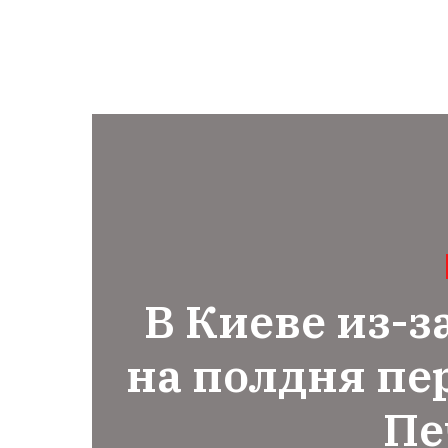
В Киеве из-з
на полдня пе
Пе