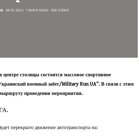
ЕВ
09.10.2021
1 MINS READ
400 VIEWS
00 в центре столицы состоится массовое спортивное
краинский военный забег/Military Run UA”. В связи с этим
о маршруту проведения мероприятия.
ГА.
будет перекрыто движение автотранспорта на: