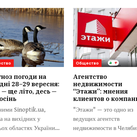
ство
Общество
ноз погоди на
Агентство
дні 28–29 вересня:
недвижимости
 — ще літо, десь —
“Этажи”: мнения
осінь
клиентов о компан
ними Sinoptik.ua,
"Этажи" — это одно из
а на вихідних у
ведущих агентств
ьох областях України
недвижимости в Челяби