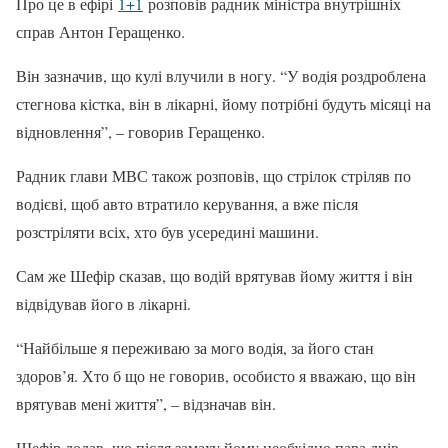
Про це в ефірі
1+1
розповів радник міністра внутрішніх
справ Антон Геращенко.
Він зазначив, що кулі влучили в ногу. “У водія роздроблена
стегнова кістка, він в лікарні, йому потрібні будуть місяці на
відновлення”, – говорив Геращенко.
Радник глави МВС також розповів, що стрілок стріляв по
водієві, щоб авто втратило керування, а вже після
розстріляти всіх, хто був усередині машини.
Сам же Шефір сказав, що водій врятував йому життя і він
відвідував його в лікарні.
“Найбільше я переживаю за мого водія, за його стан
здоров’я. Хто б що не говорив, особисто я вважаю, що він
врятував мені життя”, – відзначав він.
Шефір додав, що після замаху йому необхідно пара днів,