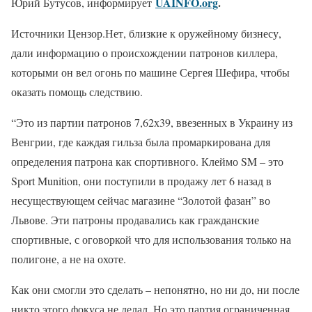
UAINFO.org
.
Юрий Бутусов, информирует
Источники Цензор.Нет, близкие к оружейному бизнесу,
дали информацию о происхождении патронов киллера,
которыми он вел огонь по машине Сергея Шефира, чтобы
оказать помощь следствию.
“Это из партии патронов 7,62х39, ввезенных в Украину из
Венгрии, где каждая гильза была промаркирована для
определения патрона как спортивного. Клеймо SM – это
Sport Munition, они поступили в продажу лет 6 назад в
несуществующем сейчас магазине “Золотой фазан” во
Львове. Эти патроны продавались как гражданские
спортивные, с оговоркой что для использования только на
полигоне, а не на охоте.
Как они смогли это сделать – непонятно, но ни до, ни после
никто этого фокуса не делал. Но это партия ограниченная.