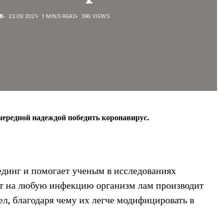
В
23.09.2021
1 MINS READ
396 VIEWS
чередной надеждой победить коронавирус.
единг и помогает ученым в исследованиях
ет на любую инфекцию организм лам производит
ел, благодаря чему их легче модифицировать в