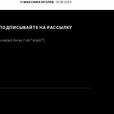
..
проявить стратегическое...
BY
МАКСИМ КОРОЛЕВ
01.09.2024
ПОДПИСЫВАЙТЕ НА РАССЫЛКУ
[contact-form-7 id="41665"]