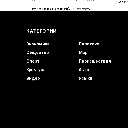
все ще
BY
МАК
Від того, наскільки...
BY
БОРОДЯНКО ЮРІЙ
26.09.2025
КАТЕГОРИИ
Экономика
Политика
Общество
Мир
Спорт
Происшествия
Культура
Авто
Видео
Языки