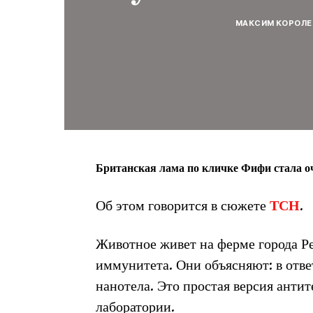
МАКСИМ КОРОЛЕ
Британская лама по кличке Фифи стала о
Об этом говорится в сюжете
ТСН
.
Животное живет на ферме города Р
иммунитета. Они объясняют: в отв
нанотела. Это простая версия антит
лаборатории.