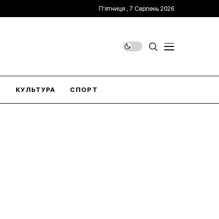
П’ятниця , 7 Серпень 2026
О
КУЛЬТУРА
СПОРТ