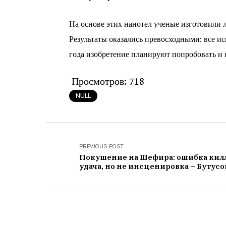
На основе этих нанотел ученые изготовили л
Результаты оказались превосходными: все и
года изобретение планируют попробовать и 
Просмотров:
718
NULL
PREVIOUS POST
Покушение на Шефира: ошибка килл
удача, но не инсценировка – Бутусо