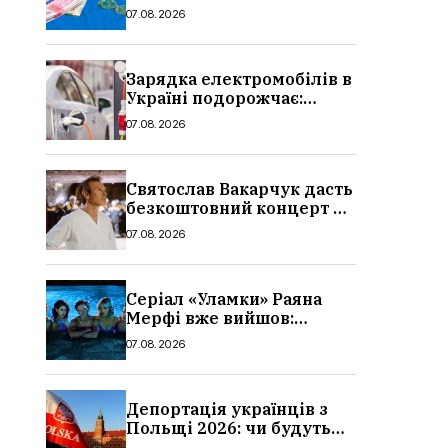
стипендії студентам з 1
07.08.2026
вересня 2026: умови,
суми, розмір
Зарядка електромобілів в
Україні подорожчає:
причина і нові ціни з
07.08.2026
серпня 2026
Святослав Вакарчук дасть
безкоштовний концерт у
Львові: дата і місце
07.08.2026
Серіал «Уламки» Раяна
Мерфі вже вийшов:
сюжет, актори та всі
07.08.2026
деталі, де дивитися
Депортація українців з
Польщі 2026: чи будуть
висилати українських