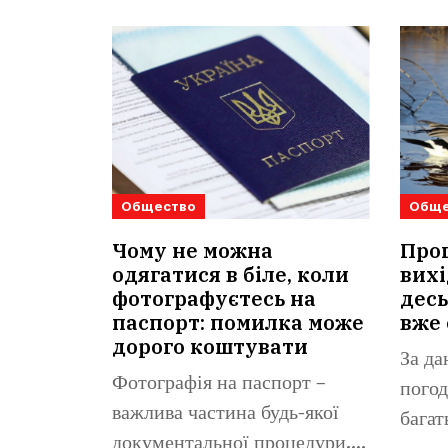
Общество
Обще
Чому не можна
Прог
одягатися в біле, коли
вихі
фотографуєтесь на
десь
паспорт: помилка може
вже 
дорого коштувати
За да
Фотографія на паспорт –
погод
важлива частина будь-якої
багат
документальної процедури.