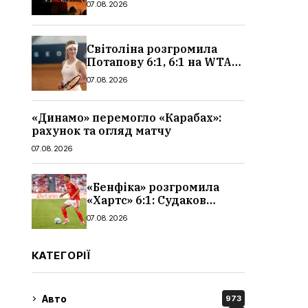
07.08.2026
чоловіків
Світоліна розгромила
Потапову 6:1, 6:1 на WTA
1000 у Торонто
07.08.2026
«Динамо» перемогло «Карабах»:
рахунок та огляд матчу
07.08.2026
«Бенфіка» розгромила
«Хартс» 6:1: Судаков
відзначився асистом,
07.08.2026
огляд матчу і рахунок
КАТЕГОРІЇ
Авто
973