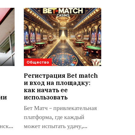
Общество
Регистрация Bet match
и вход на площадку:
как начать ее
ии
использовать
Бет Матч – привлекательная
платформа, где каждый
нске,
может испытать удачу,