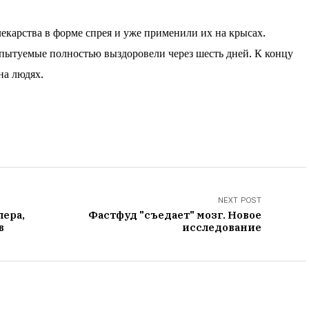
екарства в форме спрея и уже применили их на крысах.
спытуемые полностью выздоровели через шесть дней. К концу
на людях.
NEXT POST
ера,
Фастфуд "съедает" мозг. Новое
в
исследование