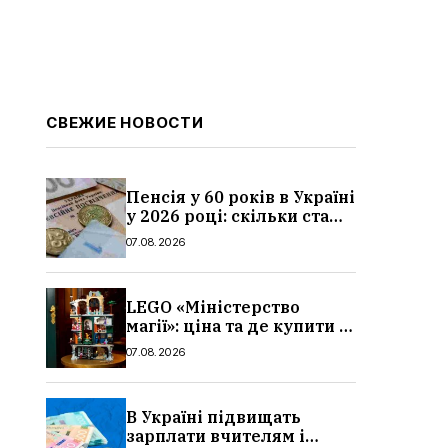
СВЕЖИЕ НОВОСТИ
Пенсія у 60 років в Україні
у 2026 році: скільки стажу
потрібно, умови, кому
07.08.2026
можуть відмовити
LEGO «Міністерство
магії»: ціна та де купити в
Україні
07.08.2026
В Україні підвищать
зарплати вчителям і