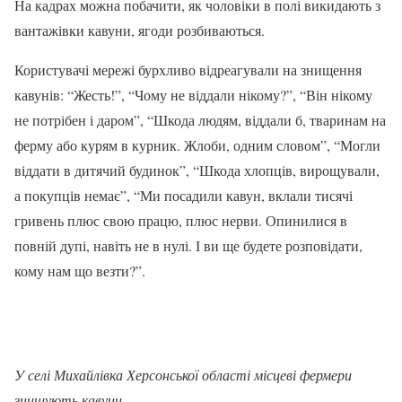
На кадрах можна побачити, як чоловіки в полі викидають з
вантажівки кавуни, ягоди розбиваються.
Користувачі мережі бурхливо відреагували на знищення
кавунів: “Жесть!”, “Чому не віддали нікому?”, “Він нікому
не потрібен і даром”, “Шкода людям, віддали б, тваринам на
ферму або курям в курник. Жлоби, одним словом”, “Могли
віддати в дитячий будинок”, “Шкода хлопців, вирощували,
а покупців немає”, “Ми посадили кавун, вклали тисячі
гривень плюс свою працю, плюс нерви. Опинилися в
повній дупі, навіть не в нулі. І ви ще будете розповідати,
кому нам що везти?”.
У селі Михайлівка Херсонської області місцеві фермери
знищують кавуни