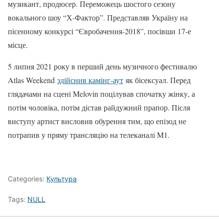
музикант, продюсер. Переможець шостого сезону
вокального шоу “Х-Фактор”. Представляв Україну на
пісенному конкурсі “Євробачення-2018”, посівши 17-е
місце.
5 липня 2021 року в перший день музичного фестивалю
Atlas Weekend
здійснив камінг-аут
як бісексуал. Перед
глядачами на сцені Melovin поцілував спочатку жінку, а
потім чоловіка, потім дістав райдужний прапор. Після
виступу артист висловив обурення тим, що епізод не
потрапив у пряму трансляцію на телеканалі M1.
Categories:
Культура
Tags:
NULL