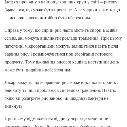
Ідеться про одну з найпопулярніших круп у світі – рисову.
Здавалося, що може бути простіше. Але медики кажуть, що
з рисовою кашею потрібно бути обережним.
Справа у тому, що сирий рис часто містить спори Bacillus
cereus, які можуть викликати розлади травлення. При цьому
патогенні мікроорганізми можуть залишатися навіть після
варіння рису і розмножуватися при зберіганні готового
продукту. Тому вживання рисової каші на наступний день
може бути подвійно небезпечним.
Лікарі кажуть, що вчорашній рис може викликати пронос,
блювоту та інші проблеми з системою травлення. Навіть,
якщо ви розігрієте рис заново, ці шкідливі бактерії не
зникнуть.
При цьому відмовлятися від рису через це медики не
рекомендують. Якщо його правильно зберігати, то він