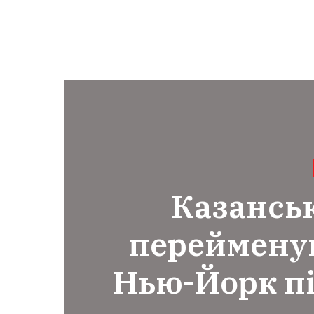
Казанськ
переймену
Нью-Йорк п