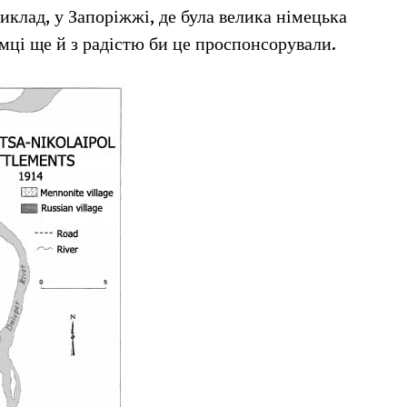
иклад, у Запоріжжі, де була велика німецька
мці ще й з радістю би це проспонсорували.