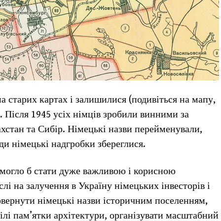
на старих картах і залишилися (подивіться на мапу,
). Після 1945 усіх німців зробили винними за
хстан та Сибір. Німецькі назви перейменували,
ди німецькі надгробки збереглися.
могло б стати дуже важливою і корисною
і на залучення в Україну німецьких інвесторів і
повернути німецькі назви історичним поселенням,
лілі пам’ятки архітектури, організувати масштабний