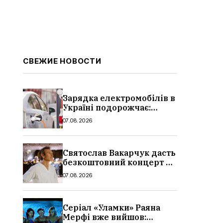
СВЕЖИЕ НОВОСТИ
Зарядка електромобілів в
Україні подорожчає:
причина і нові ціни з
07.08.2026
серпня 2026
Святослав Вакарчук дасть
безкоштовний концерт у
Львові: дата і місце
07.08.2026
Серіал «Уламки» Раяна
Мерфі вже вийшов: