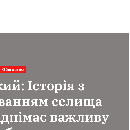
Общество
ий: Історія з
ванням селища
іднімає важливу