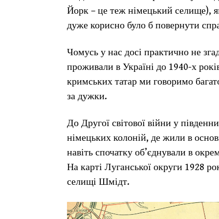
Йорк – це теж німецький селище), як
дуже корисно було б повернути спра
Чомусь у нас досі практично не згад
проживали в Україні до 1940-х років
кримських татар ми говоримо багато
за дужки.
До Другої світової війни у південни
німецьких колоній, де жили в осно
навіть спочатку об’єднували в окрем
На карті Луганської округи 1928 ро
селищі Шмідт.