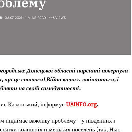
облему
В
02.07.2021
1 MINS READ
448 VIEWS
ородське Донецької області нарешті повернули
 що це сталося! Війна колись закінчиться, і
бляти на своїй самобутності.
нис Казанський, інформує
UAINFO.org
.
ям піднімає важливу проблему – у південних і
десятки колишніх німецьких поселень (так, Нью-