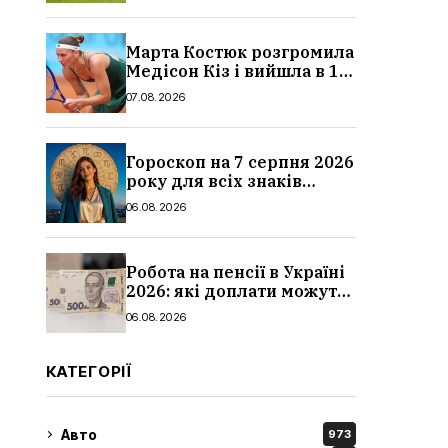
Марта Костюк розгромила
Медісон Кіз і вийшла в 1/8
фіналу Торонто: результат
07.08.2026
Гороскоп на 7 серпня 2026
року для всіх знаків
зодіаку: кому пощастить у
06.08.2026
п’ятницю
Робота на пенсії в Україні
2026: які доплати можуть
скасувати, про що
06.08.2026
потрібно повідомити ПФУ
КАТЕГОРІЇ
Авто
973