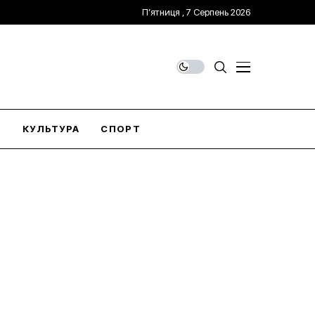
П’ятниця , 7 Серпень 2026
О
КУЛЬТУРА
СПОРТ