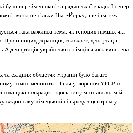
і були перейменовані за радянської влади. І тепер
вжні імена не тільки Нью-Йорку, але і їм теж.
ується така важлива тема, як геноцид німців, які
. Про геноцид українців, голокост, депортації
. А депортація українських німців якось винесена
х та східних областях України було багато
вному німці-меноніти. Після утворення УРСР їх
і німецькі сільради – щось типу міні-автономій.
ку видно таку німецький сільраду з центром у