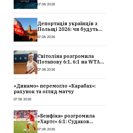
сюжет, актори та всі
07.08.2026
деталі, де дивитися
Депортація українців з
Польщі 2026: чи будуть
висилати українських
07.08.2026
чоловіків
Світоліна розгромила
Потапову 6:1, 6:1 на WTA
1000 у Торонто
07.08.2026
«Динамо» перемогло «Карабах»:
рахунок та огляд матчу
07.08.2026
«Бенфіка» розгромила
«Хартс» 6:1: Судаков
відзначився асистом,
07.08.2026
огляд матчу і рахунок