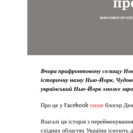
пр
МАКСИМ КОРОЛЕ
Вчора прифронтовому селищу Новг
історичну назву Нью-Йорк. Чудово,
український Нью-Йорк зможе заро
Про це у Facebook
пише
блогер Де
Взагалі ця історія з перейменуванн
східних областях України існують 