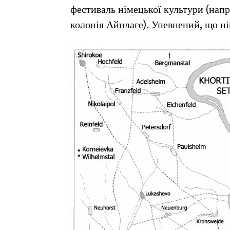
фестиваль німецької культури (напр
колонія Айнлаге). Упевнений, що ні