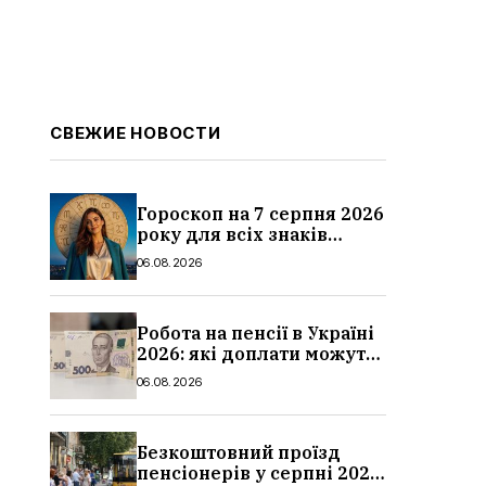
СВЕЖИЕ НОВОСТИ
Гороскоп на 7 серпня 2026
року для всіх знаків
зодіаку: кому пощастить у
06.08.2026
п’ятницю
Робота на пенсії в Україні
2026: які доплати можуть
скасувати, про що
06.08.2026
потрібно повідомити ПФУ
Безкоштовний проїзд
пенсіонерів у серпні 2026