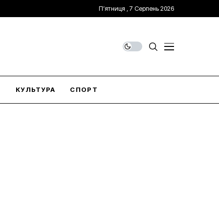
П’ятниця , 7 Серпень 2026
О
КУЛЬТУРА
СПОРТ