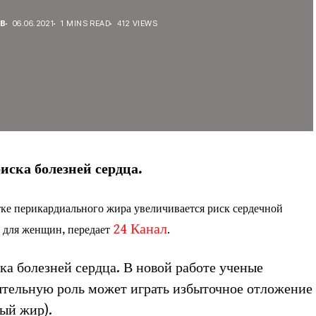
В
06.06.2021
1 MINS READ
412 VIEWS
иска болезней сердца.
тке перикардиального жира увеличивается риск сердечной
24 Канал
а для женщин, передает
.
ка болезней сердца. В новой работе ученые
оятельную роль может играть избыточное отложение
ый жир).