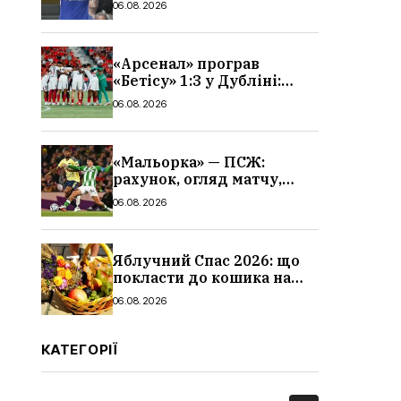
06.08.2026
«Арсенал» програв
«Бетісу» 1:3 у Дубліні:
огляд матчу та всі голи
06.08.2026
«Мальорка» — ПСЖ:
рахунок, огляд матчу,
голи та склад парижан
06.08.2026
Яблучний Спас 2026: що
покласти до кошика на
освячення, які фрукти,
06.08.2026
традиції
КАТЕГОРІЇ