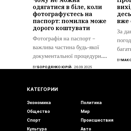
одягатися в біле, коли
вихі
фотографуєтесь на
десь
паспорт: помилка може
вже 
дорого коштувати
За да
Фотографія на паспорт –
погод
важлива частина будь-якої
багат
документальної процедури.
все ще
BY
МАК
Від того, наскільки...
BY
БОРОДЯНКО ЮРІЙ
26.09.2025
КАТЕГОРИИ
Экономика
Политика
Общество
Мир
Спорт
Происшествия
Культура
Авто