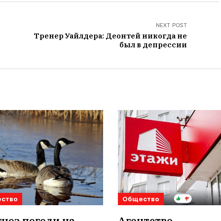
NEXT POST
Тренер Уайлдера: Деонтей никогда не
был в депрессии
ство
Общество
ноз погоди на
Агентство