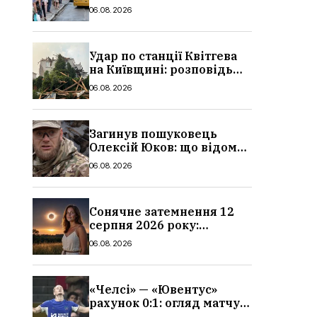
в Україні: де діє пільга,
06.08.2026
хто може скористатися
Удар по станції Квітгева
на Київщині: розповідь
очевидців, як вісім людей
06.08.2026
загинули біля колій, що
сталося
Загинув пошуковець
Олексій Юков: що відомо
про його роботу, хто він
06.08.2026
такий, біографія
Сонячне затемнення 12
серпня 2026 року:
гороскоп, кому із знаків
06.08.2026
зодіаку принесе успіх
«Челсі» — «Ювентус»
рахунок 0:1: огляд матчу
та вихід Мудрика