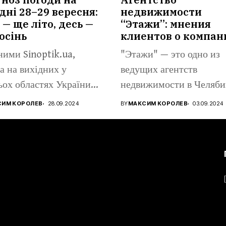
дні 28–29 вересня:
недвижимости
 — ще літо, десь —
“Этажи”: мнения
осінь
клиентов о компан
ними Sinoptik.ua,
"Этажи" — это одно из
а на вихідних у
ведущих агентств
ьох областях України
недвижимости в Челяби
...
предлагающее широкий.
СИМ КОРОЛЕВ
28.09.2024
BY
МАКСИМ КОРОЛЕВ
03.09.2024