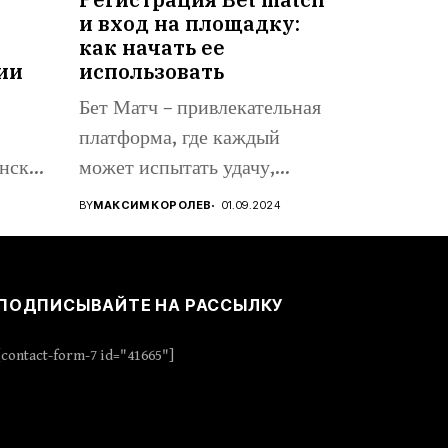
и вход на площадку:
как начать ее
ии
использовать
Бет Матч – привлекательная
платформа, где каждый
нске,
может испытать удачу,
..
проявить стратегическое...
BY
МАКСИМ КОРОЛЕВ
01.09.2024
ПОДПИСЫВАЙТЕ НА РАССЫЛКУ
[contact-form-7 id="41665"]