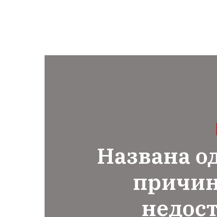
Названа о
причин
недос