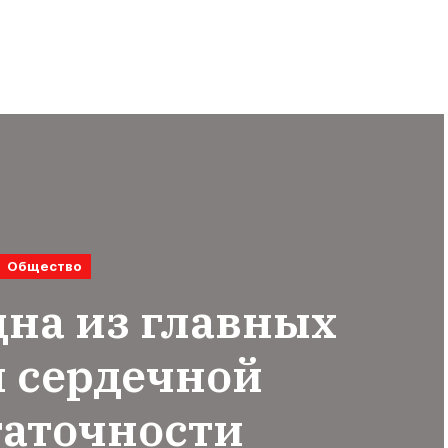
Общество
дна из главных
 сердечной
таточности