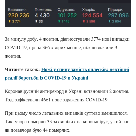
За минулу добу, 4 жовтня, діагностували 3774 нові випадки
COVID-19, що на 366 хворих менше, ніж визначили 3
жовтня.
Читайте також:
Ножі у спину замість оплесків: невтішні
реалії боротьби із COVID-19 в Україні
Коронавірусний антирекорд в Украні встановили 2 жовтня.
Тоді зафіксували 4661 нове зараження COVID-19.
При цьому число летальних випадків суттєво зменшилося.
Так, учора померли 33 захворілих на коронавірус, у той час
як позавчора було 44 померлих.