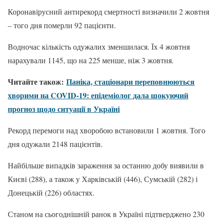
Коронавірусний антирекорд смертності визначили 2 жовтня
– того дня померли 92 пацієнти.
Водночас кількість одужалих зменшилася. Їх 4 жовтня
нарахували 1145, що на 225 менше, ніж 3 жовтня.
Читайте також:
Паніка, стаціонари переповнюються
хворими на COVID-19: епідеміолог дала шокуючий
прогноз щодо ситуації в Україні
Рекорд перемоги над хворобою встановили 1 жовтня. Того
дня одужали 2148 пацієнтів.
Найбільше випадків зараження за останню добу виявили в
Києві (288), а також у Харківській (446), Сумській (282) і
Донецькій (226) областях.
Станом на сьогоднішній ранок в Україні підтверджено 230