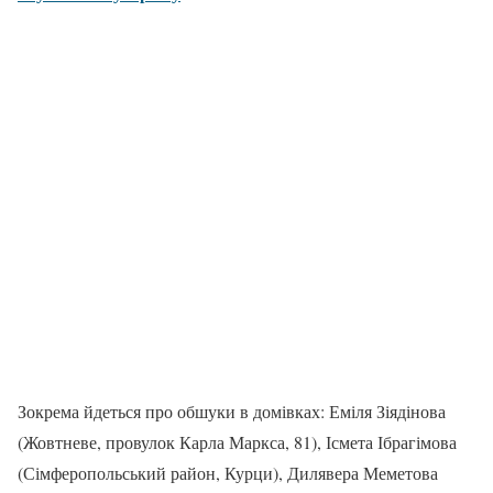
Зокрема йдеться про обшуки в домівках: Еміля Зіядінова
(Жовтневе, провулок Карла Маркса, 81), Ісмета Ібрагімова
(Сімферопольський район, Курци), Дилявера Меметова