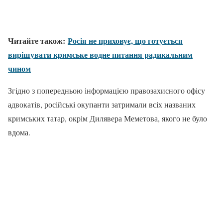
Читайте також:
Росія не приховує, що готується
вирішувати кримське водне питання радикальним
чином
Згідно з попередньою інформацією правозахисного офісу
адвокатів, російські окупанти затримали всіх названих
кримських татар, окрім Дилявера Меметова, якого не було
вдома.