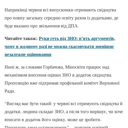
Наприкінці червня всі випускники отримають свідоцтва
про повну загальну середню освіту разом із додатками, де
буде вказано про звільнення від ДПА.
Читайте також:
Руки геть від ЗНО: п’ять аргументів,
чому в жодному разі не можна скасовувати зовнішнє
незалежне оцінювання
Нині ж, за словами Горбачова, Міносвіти працює над
механізмом внесення оцінки ЗНО в додаток свідоцтва.
Пропозицію вже підтримав профільний комітет Верховної
Ради.
“Вигляд має бути такий: у червні всі отримують свідоцтва й
додатки, людина складає ЗНО, а після того вирішує, чи хоче
вписати в додаток його оцінку, може це зробити.
Процедуру зараз установлюють”, – пояснив освітній