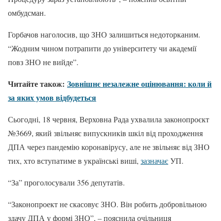
омбудсман.
Горбачов наголосив, що ЗНО залишиться недоторканим.
“Жодним чином потрапити до університету чи академії
повз ЗНО не вийде”.
Читайте також:
Зовнішнє незалежне оцінювання: коли й
за яких умов відбудеться
Сьогодні, 18 червня, Верховна Рада ухвалила законопроєкт
№3669, який звільняє випускників шкіл від проходження
ДПА через пандемію коронавірусу, але не звільняє від ЗНО
тих, хто вступатиме в українські виші,
зазначає
УП.
“За” проголосували 356 депутатів.
“Законопроект не скасовує ЗНО. Він робить добровільною
здачу ДПА у формі ЗНО”, – пояснила очільниця