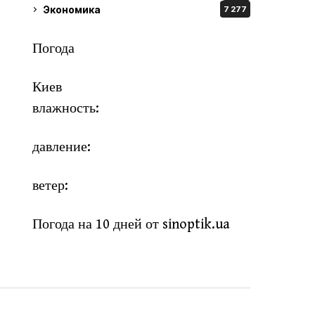
Экономика
7 277
Погода
Киев
влажность:
давление:
ветер:
Погода на 10 дней от
sinoptik.ua