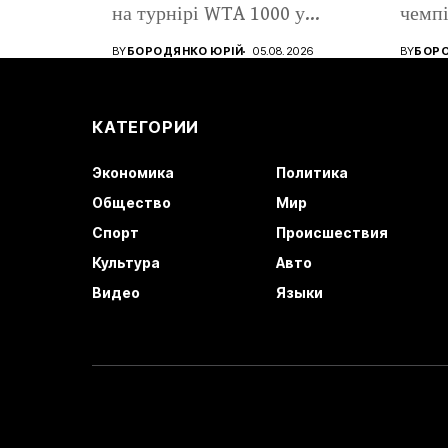
на турнірі WTA 1000 у...
чемпі
«Траб
BY
БОРОДЯНКО ЮРІЙ
05.08.2026
BY
БОРО
почат
КАТЕГОРИИ
Экономика
Политика
Общество
Мир
Спорт
Происшествия
Культура
Авто
Видео
Языки