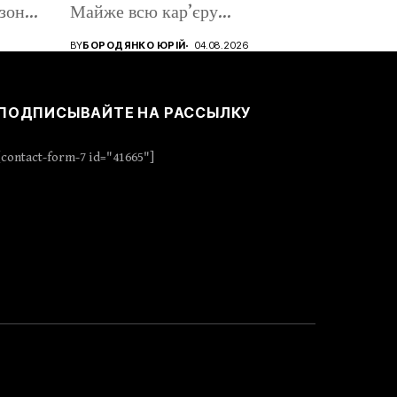
езону
Майже всю кар’єру...
BY
БОРОДЯНКО ЮРІЙ
04.08.2026
ПОДПИСЫВАЙТЕ НА РАССЫЛКУ
[contact-form-7 id="41665"]