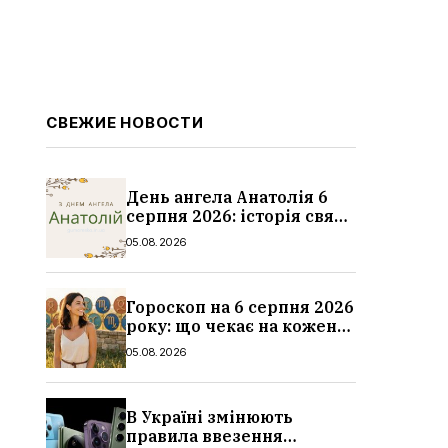
СВЕЖИЕ НОВОСТИ
День ангела Анатолія 6
серпня 2026: історія свята,
значення імені,
05.08.2026
привітання у віршах і
прозі
Гороскоп на 6 серпня 2026
року: що чекає на кожен
знак зодіаку
05.08.2026
В Україні змінюють
правила ввезення