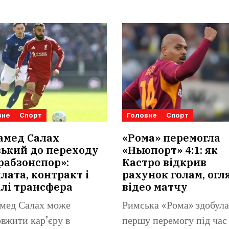
вне
Спорт
Головне
Спорт
амед Салах
«Рома» перемогла
ький до переходу
«Ньюпорт» 4:1: як
рабзонспор»:
Кастро відкрив
лата, контракт і
рахунок голам, огля
лі трансфера
відео матчу
мед Салах може
Римська «Рома» здобула
вжити кар’єру в
першу перемогу під час