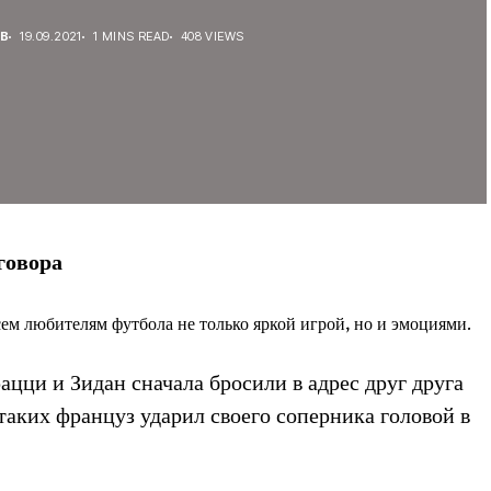
ЕВ
19.09.2021
1 MINS READ
408 VIEWS
говора
м любителям футбола не только яркой игрой, но и эмоциями.
ацци и Зидан сначала бросили в адрес друг друга
 таких француз ударил своего соперника головой в