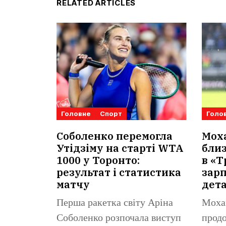
RELATED ARTICLES
Головне
Спорт
Голо
Соболенко перемогла
Мох
Утідзіму на старті WTA
близ
1000 у Торонто:
в «Т
результат і статистика
зарп
матчу
дета
Перша ракетка світу Аріна
Моха
Соболенко розпочала виступ
продо