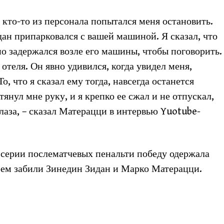
 кто-то из персонала попытался меня остановить.
дан припарковался с вашей машиной. Я сказал, что
о задержался возле его машины, чтобы поговорить.
отеля. Он явно удивился, когда увидел меня,
, что я сказал ему тогда, навсегда останется
янул мне руку, и я крепко ее сжал и не отпускал,
лаза, – сказал Матерацци в интервью Yuotube-
в серии послематчевых пенальти победу одержала
рем забили Зинедин Зидан и Марко Матерацци.