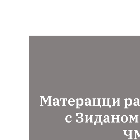
Матерацци ра
с Зиданом
Ч