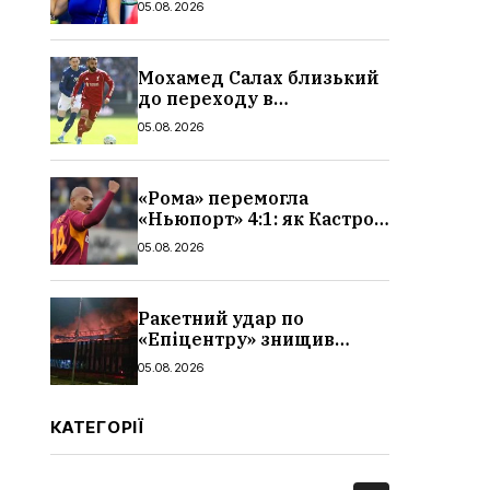
05.08.2026
і статистика матчу
Мохамед Салах близький
до переходу в
«Трабзонспор»: зарплата,
05.08.2026
контракт і деталі
трансфера
«Рома» перемогла
«Ньюпорт» 4:1: як Кастро
відкрив рахунок голам,
05.08.2026
огляд і відео матчу
Ракетний удар по
«Епіцентру» знищив
склади та завод плитки:
05.08.2026
які наслідки, що буде з
виробництвом,
поставкаками,
КАТЕГОРІЇ
продукцією