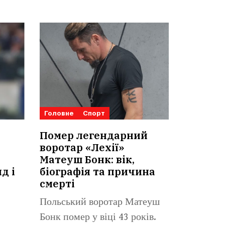
Головне
Спорт
Помер легендарний
воротар «Лехії»
Матеуш Бонк: вік,
д і
біографія та причина
смерті
Польський воротар Матеуш
Бонк помер у віці 43 років.