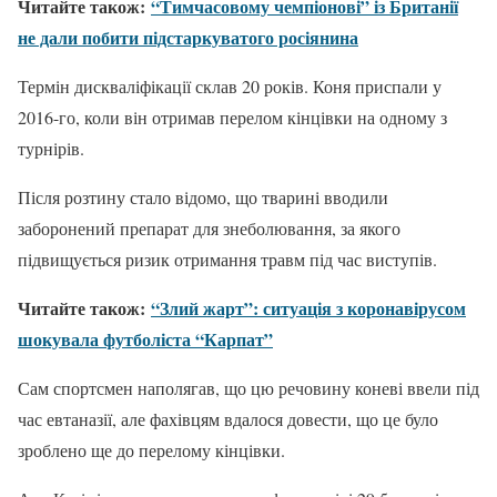
Читайте також:
“Тимчасовому чемпіонові” із Британії
не дали побити підстаркуватого росіянина
Термін дискваліфікації склав 20 років. Коня приспали у
2016-го, коли він отримав перелом кінцівки на одному з
турнірів.
Після розтину стало відомо, що тварині вводили
заборонений препарат для знеболювання, за якого
підвищується ризик отримання травм під час виступів.
Читайте також:
“Злий жарт”: ситуація з коронавірусом
шокувала футболіста “Карпат”
Сам спортсмен наполягав, що цю речовину коневі ввели під
час евтаназії, але фахівцям вдалося довести, що це було
зроблено ще до перелому кінцівки.