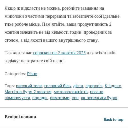
Якщо ж відкласти не можна, розбийте завдання на
мініблоки з частими перервами та забезпечте собі ідеальне,
тихе робоче місце. Пам’ятайте, ваша продуктивність 2
жовтня залежить не від кількості годин, проведених за
столом, а від якості вашого внутрішнього стану.
Також для вас
гороскоп на 2 жовтня 2025
для всіх знаків
зодіаку: не втратьте свій шанс!
Categories:
Різне
Tags:
високий тиск
,
головний біль
,
дієта
,
здоров’я
,
К-індекс
,
Магнітна буря 2 жовтня
,
метеозалежність
,
погане
самопочуття
,
поради.
,
симптоми
,
сон
,
як пережити бурю
Вечірні новини
Back to top