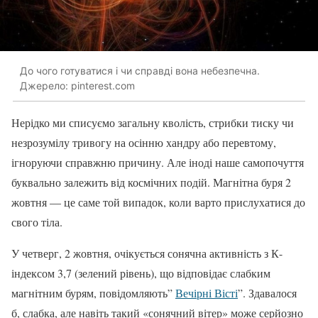
До чого готуватися і чи справді вона небезпечна.
Джерело: pinterest.com
Нерідко ми списуємо загальну кволість, стрибки тиску чи
незрозумілу тривогу на осінню хандру або перевтому,
ігноруючи справжню причину. Але іноді наше самопочуття
буквально залежить від космічних подій. Магнітна буря 2
жовтня — це саме той випадок, коли варто прислухатися до
свого тіла.
У четверг, 2 жовтня, очікується сонячна активність з К-
індексом 3,7 (зелений рівень), що відповідає слабким
магнітним бурям, повідомляють”
Вечірні Вісті
”. Здавалося
б, слабка, але навіть такий «сонячний вітер» може серйозно