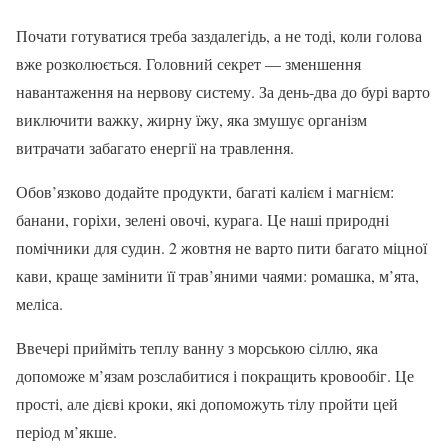
Почати готуватися треба заздалегідь, а не тоді, коли голова
вже розколюється. Головний секрет — зменшення
навантаження на нервову систему. За день-два до бурі варто
виключити важку, жирну їжу, яка змушує організм
витрачати забагато енергії на травлення.
Обов’язково додайте продукти, багаті калієм і магнієм:
банани, горіхи, зелені овочі, курага. Це наші природні
помічники для судин. 2 жовтня не варто пити багато міцної
кави, краще замінити її трав’яними чаями: ромашка, м’ята,
меліса.
Ввечері прийміть теплу ванну з морською сіллю, яка
допоможе м’язам розслабитися і покращить кровообіг. Це
прості, але дієві кроки, які допоможуть тілу пройти цей
період м’якше.