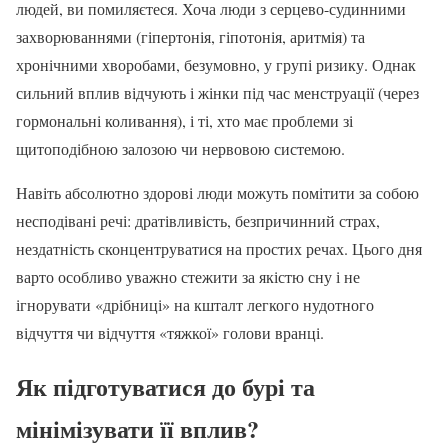
людей, ви помиляєтеся. Хоча люди з серцево-судинними
захворюваннями (гіпертонія, гіпотонія, аритмія) та
хронічними хворобами, безумовно, у групі ризику. Однак
сильний вплив відчують і жінки під час менструації (через
гормональні коливання), і ті, хто має проблеми зі
щитоподібною залозою чи нервовою системою.
Навіть абсолютно здорові люди можуть помітити за собою
несподівані речі: дратівливість, безпричинний страх,
нездатність сконцентруватися на простих речах. Цього дня
варто особливо уважно стежити за якістю сну і не
ігнорувати «дрібниці» на кшталт легкого нудотного
відчуття чи відчуття «тяжкої» голови вранці.
Як підготуватися до бурі та
мінімізувати її вплив?