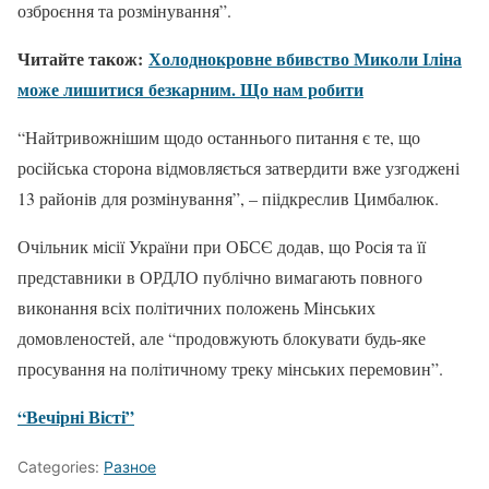
озброєння та розмінування”.
Читайте також:
Холоднокровне вбивство Миколи Іліна
може лишитися безкарним. Що нам робити
“Найтривожнішим щодо останнього питання є те, що
російська сторона відмовляється затвердити вже узгоджені
13 районів для розмінування”, – піідкреслив Цимбалюк.
Очільник місії України при ОБСЄ додав, що Росія та її
представники в ОРДЛО публічно вимагають повного
виконання всіх політичних положень Мінських
домовленостей, але “продовжують блокувати будь-яке
просування на політичному треку мінських перемовин”.
“Вечірні Вісті”
Categories:
Разное