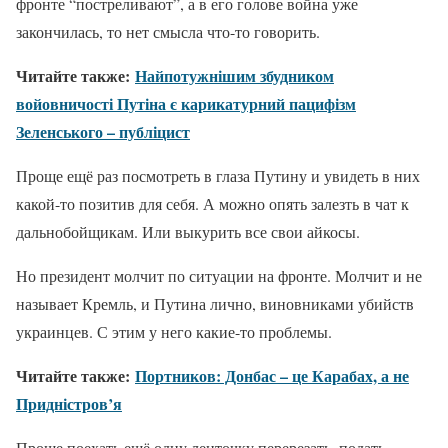
фронте “постреливают”, а в его голове война уже
закончилась, то нет смысла что-то говорить.
Читайте также:
Найпотужнішим збудником
войовничості Путіна є карикатурний пацифізм
Зеленського – публіцист
Проще ещё раз посмотреть в глаза Путину и увидеть в них
какой-то позитив для себя. А можно опять залезть в чат к
дальнобойщикам. Или выкурить все свои айкосы.
Но президент молчит по ситуации на фронте. Молчит и не
называет Кремль, и Путина лично, виновниками убийств
украинцев. С этим у него какие-то проблемы.
Читайте также:
Портников: Донбас – це Карабах, а не
Придністров’я
Проще поехать ещё одну ленточку перерезать, подать