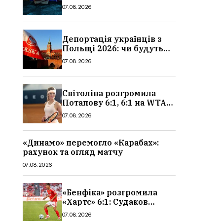
сюжет, актори та всі
07.08.2026
деталі, де дивитися
Депортація українців з
Польщі 2026: чи будуть
висилати українських
07.08.2026
чоловіків
Світоліна розгромила
Потапову 6:1, 6:1 на WTA
1000 у Торонто
07.08.2026
«Динамо» перемогло «Карабах»:
рахунок та огляд матчу
07.08.2026
«Бенфіка» розгромила
«Хартс» 6:1: Судаков
відзначився асистом,
07.08.2026
огляд матчу і рахунок