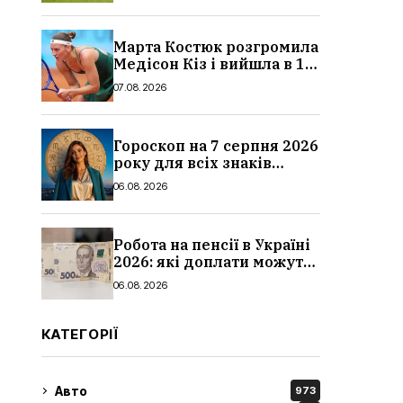
Марта Костюк розгромила
Медісон Кіз і вийшла в 1/8
фіналу Торонто: результат
07.08.2026
Гороскоп на 7 серпня 2026
року для всіх знаків
зодіаку: кому пощастить у
06.08.2026
п’ятницю
Робота на пенсії в Україні
2026: які доплати можуть
скасувати, про що
06.08.2026
потрібно повідомити ПФУ
КАТЕГОРІЇ
Авто
973