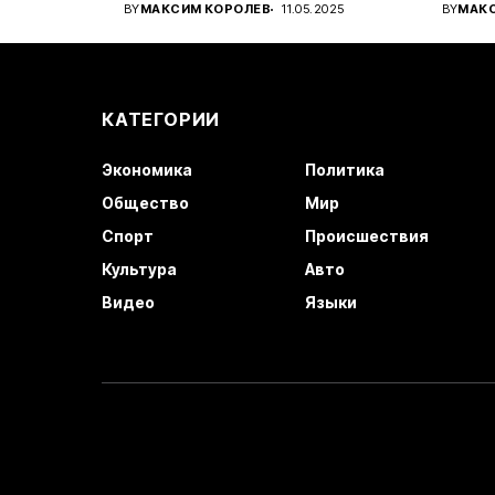
вироб
BY
МАКСИМ КОРОЛЕВ
11.05.2025
BY
МАК
автом
КАТЕГОРИИ
Экономика
Политика
Общество
Мир
Спорт
Происшествия
Культура
Авто
Видео
Языки