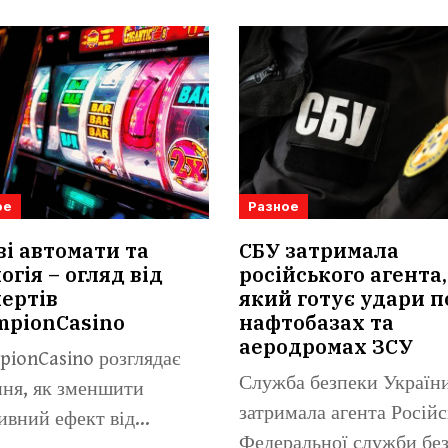
ое
Разное
ві автомати та
СБУ затримала
огія – огляд від
російського агента,
ертів
який готує удари п
mpionCasino
нафтобазах та
аеродромах ЗСУ
ionCasino розглядає
Служба безпеки Україн
ня, як зменшити
затримала агента Російс
ивний ефект від
Федеральної служби без