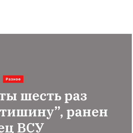
Разное
ты шесть раз
тишину”, ранен
ец ВСУ