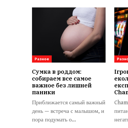
Разное
Разн
Сумка в роддом:
Ігро
собираем все самое
екол
важное без лишней
експ
паники
Cha
Приближается самый важный
Champ
день — встреча с малышом, и
питан
пора подумать о...
негат