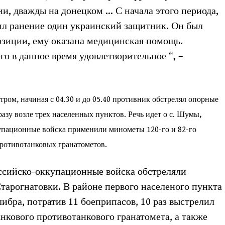
и, дважды на донецком … С начала этого периода,
чил ранение один украинский защитник. Он был
озиции, ему оказана медицинская помощь.
о в данное время удовлетворительное “, –
ром, начиная с 04.30 и до 05.40 противник обстрелял опорные
зу возле трех населенных пунктов. Речь идет о с. Шумы,
купационные войска применили минометы 120-го и 82-го
противотанковых гранатометов.
российско-оккупационные войска обстреляли
тарогнатовки. В районе первого населеного пункта
ибра, потратив 11 боеприпасов, 10 раз выстрелил
анкового противотанкового гранатомета, а также