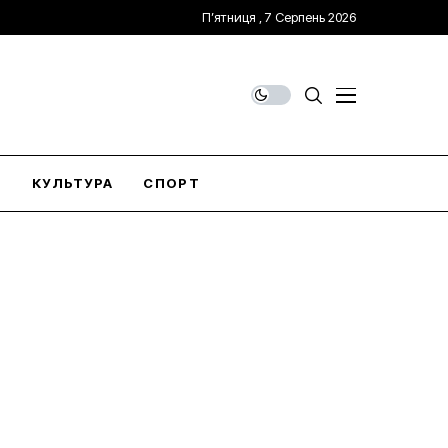
П’ятниця , 7 Серпень 2026
О
КУЛЬТУРА
СПОРТ