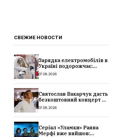
СВЕЖИЕ НОВОСТИ
Зарядка електромобілів в
Україні подорожчає:
причина і нові ціни з
07.08.2026
серпня 2026
Святослав Вакарчук дасть
безкоштовний концерт у
Львові: дата і місце
07.08.2026
Серіал «Уламки» Раяна
Мерфі вже вийшов: