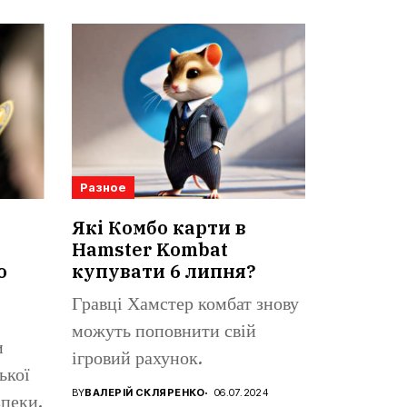
Разное
Які Комбо карти в
Hamster Kombat
о
купувати 6 липня?
Гравці Хамстер комбат знову
можуть поповнити свій
и
ігровий рахунок.
ької
BY
ВАЛЕРІЙ СКЛЯРЕНКО
06.07.2024
пеки.