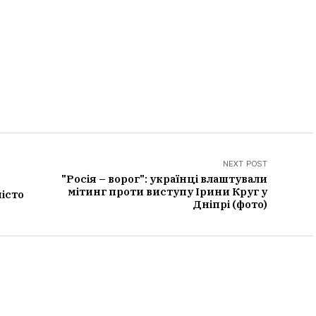
NEXT POST
"Росія – ворог": українці влаштували
мітинг проти виступу Ірини Круг у
місто
Дніпрі (фото)