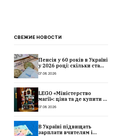
СВЕЖИЕ НОВОСТИ
Пенсія у 60 років в Україні
у 2026 році: скільки стажу
потрібно, умови, кому
07.08.2026
можуть відмовити
LEGO «Міністерство
магії»: ціна та де купити в
Україні
07.08.2026
В Україні підвищать
зарплати вчителям і