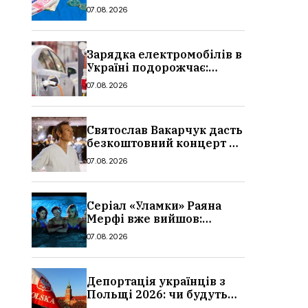
стипендії студентам з 1
07.08.2026
вересня 2026: умови,
суми, розмір
Зарядка електромобілів в
Україні подорожчає:
причина і нові ціни з
07.08.2026
серпня 2026
Святослав Вакарчук дасть
безкоштовний концерт у
Львові: дата і місце
07.08.2026
Серіал «Уламки» Раяна
Мерфі вже вийшов:
сюжет, актори та всі
07.08.2026
деталі, де дивитися
Депортація українців з
Польщі 2026: чи будуть
висилати українських