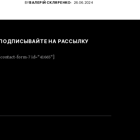
характера с новым...
BY
ВАЛЕРІЙ СКЛЯРЕНКО
26.06.2024
ПОДПИСЫВАЙТЕ НА РАССЫЛКУ
[contact-form-7 id="41665"]