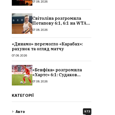
07.08.2026
чоловіків
Світоліна розгромила
Потапову 6:1, 6:1 на WTA
1000 у Торонто
07.08.2026
«Динамо» перемогло «Карабах»:
рахунок та огляд матчу
07.08.2026
«Бенфіка» розгромила
«Хартс» 6:1: Судаков
відзначився асистом,
07.08.2026
огляд матчу і рахунок
КАТЕГОРІЇ
Авто
973