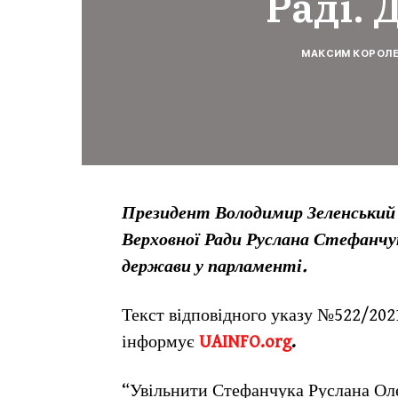
Раді.
МАКСИМ КОРОЛ
Президент Володимир Зеленський 
Верховної Ради Руслана Стефанчук
держави у парламенті.
Текст відповідного указу №522/202
інформує
UAINFO.org
.
“Увільнити Стефанчука Руслана Оле