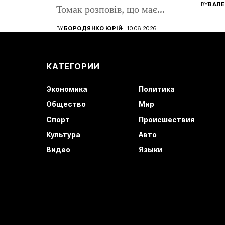
помен
BY
ВАЛЕ
Томак розповів, що має
громадянство Румунії...
BY
БОРОДЯНКО ЮРІЙ
10.06.2026
КАТЕГОРИИ
Экономика
Политика
Общество
Мир
Спорт
Происшествия
Культура
Авто
Видео
Языки