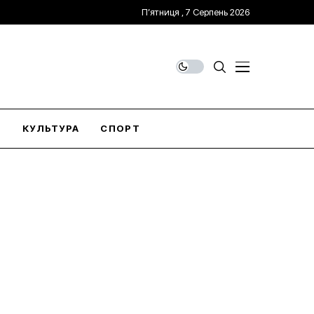
П’ятниця , 7 Серпень 2026
О
КУЛЬТУРА
СПОРТ