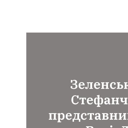
Зеленсь
Стефанч
представни