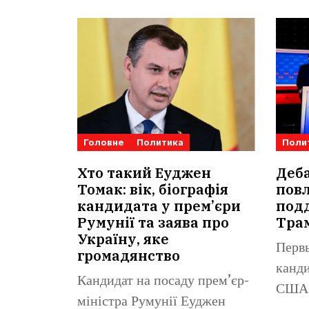
Головне
Политика
Поли
Хто такий Еуджен
Деб
Томак: вік, біографія
повл
кандидата у прем’єри
под
Румунії та заява про
Тра
Україну, яке
Перв
громадянство
канди
Кандидат на посаду прем’єр-
США 
міністра Румунії Еуджен