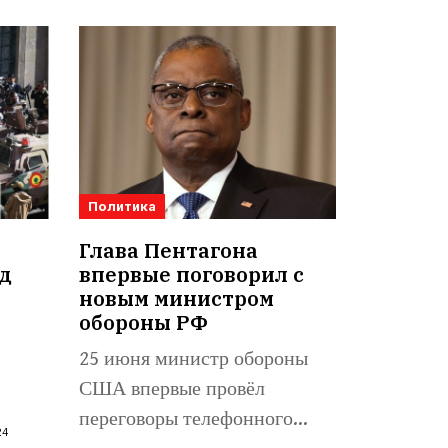
Политика
Глава Пентагона
д
впервые поговорил с
а
новым министром
обороны РФ
25 июня министр обороны
США впервые провёл
переговоры телефонного
24