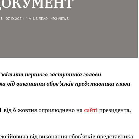
 ДОКУМЕНТ
ЕВ
07.10.2021
1 MINS READ
493 VIEWS
звільнив першого заступника голови
а від виконання обов’язків представника глави
1 від 6 жовтня оприлюднено на
сайті
президента,
ксійовича від виконання обов’язків представника