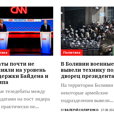
тика
Политика
аты почти не
В Боливии военные
ияли на уровень
вывели технику по
держки Байдена и
дворец президент
мпа
На территории Боливии
ые теледебаты между
некоторые армейские
датами на пост лидера
подразделения вывели
практически не
бронетехнику на
BY
ВАЛЕРІЙ СКЛЯРЕНКО
27.06.20