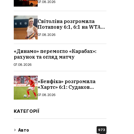
07.08.2026
чоловіків
Світоліна розгромила
Потапову 6:1, 6:1 на WTA
1000 у Торонто
07.08.2026
«Динамо» перемогло «Карабах»:
рахунок та огляд матчу
07.08.2026
«Бенфіка» розгромила
«Хартс» 6:1: Судаков
відзначився асистом,
07.08.2026
огляд матчу і рахунок
КАТЕГОРІЇ
Авто
973