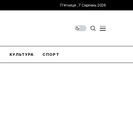
П’ятниця , 7 Серпень 2026
О
КУЛЬТУРА
СПОРТ