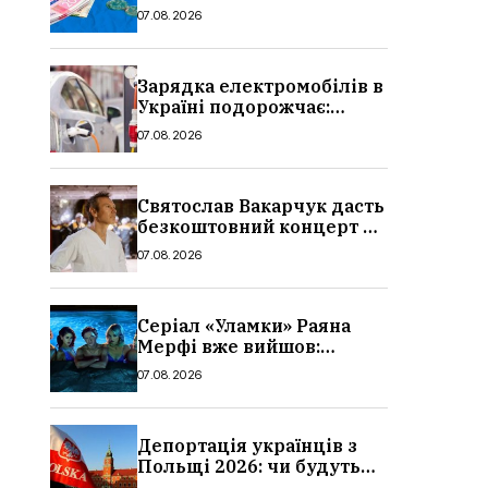
стипендії студентам з 1
07.08.2026
вересня 2026: умови,
суми, розмір
Зарядка електромобілів в
Україні подорожчає:
причина і нові ціни з
07.08.2026
серпня 2026
Святослав Вакарчук дасть
безкоштовний концерт у
Львові: дата і місце
07.08.2026
Серіал «Уламки» Раяна
Мерфі вже вийшов:
сюжет, актори та всі
07.08.2026
деталі, де дивитися
Депортація українців з
Польщі 2026: чи будуть
висилати українських