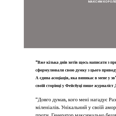
МАКСИМ КОРОЛ
“Вже кілька днів хотів щось написати з при
сформулювали свою думку з цього приводу
А єдина асоціація, яка виникає в мене у зв
своїй сторінці у Фейсбуці пише журналіст
“Довго думав, кого мені нагадує Ра
міленіалів. Унікальний у своїй амор
проти. Генератор максимально беззм