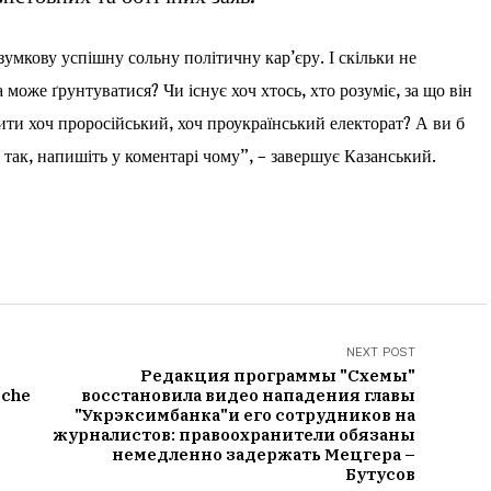
зумкову успішну сольну політичну кар’єру. І скільки не
може ґрунтуватися? Чи існує хоч хтось, хто розуміє, за що він
вити хоч проросійський, хоч проукраїнський електорат? А ви б
 так, напишіть у коментарі чому”, – завершує Казанський.
NEXT POST
Редакция программы "Схемы"
sche
восстановила видео нападения главы
"Укрэксимбанка"и его сотрудников на
журналистов: правоохранители обязаны
немедленно задержать Мецгера –
Бутусов