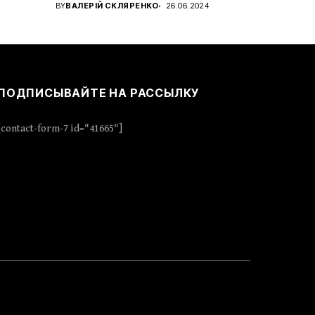
характера с новым...
BY
ВАЛЕРІЙ СКЛЯРЕНКО
26.06.2024
ПОДПИСЫВАЙТЕ НА РАССЫЛКУ
[contact-form-7 id="41665"]