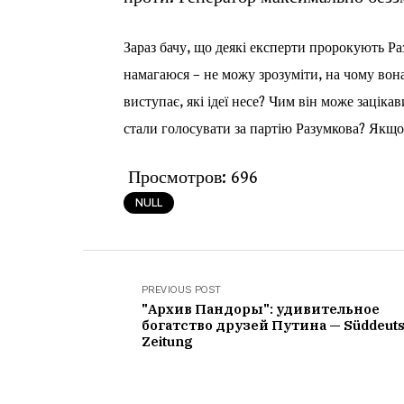
Зараз бачу, що деякі експерти пророкують Ра
намагаюся – не можу зрозуміти, на чому вона 
виступає, які ідеї несе? Чим він може заціка
стали голосувати за партію Разумкова? Якщо
Просмотров:
696
NULL
PREVIOUS POST
"Архив Пандоры": удивительное
богатство друзей Путина — Süddeut
Zeitung