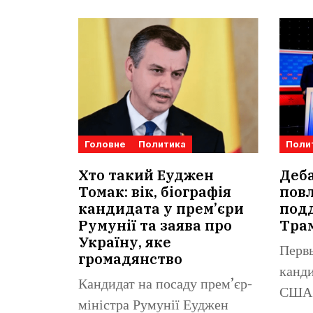
Головне
Политика
Поли
Хто такий Еуджен
Деб
Томак: вік, біографія
повл
кандидата у прем’єри
под
Румунії та заява про
Тра
Україну, яке
Перв
громадянство
канди
Кандидат на посаду прем’єр-
США 
міністра Румунії Еуджен