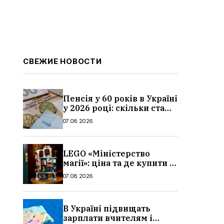
СВЕЖИЕ НОВОСТИ
Пенсія у 60 років в Україні
у 2026 році: скільки стажу
потрібно, умови, кому
07.08.2026
можуть відмовити
LEGO «Міністерство
магії»: ціна та де купити в
Україні
07.08.2026
В Україні підвищать
зарплати вчителям і