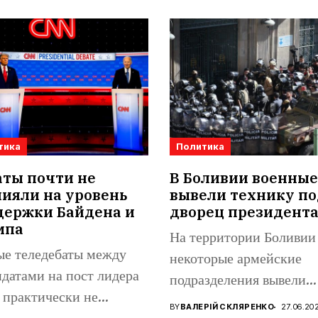
тика
Политика
аты почти не
В Боливии военные
ияли на уровень
вывели технику по
держки Байдена и
дворец президент
мпа
На территории Боливии
ые теледебаты между
некоторые армейские
датами на пост лидера
подразделения вывели
практически не
бронетехнику на
BY
ВАЛЕРІЙ СКЛЯРЕНКО
27.06.20