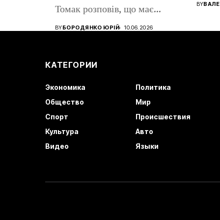
помен
BY
ВАЛЕ
Томак розповів, що має
громадянство Румунії...
BY
БОРОДЯНКО ЮРІЙ
10.06.2026
КАТЕГОРИИ
Экономика
Политика
Общество
Мир
Спорт
Происшествия
Культура
Авто
Видео
Языки