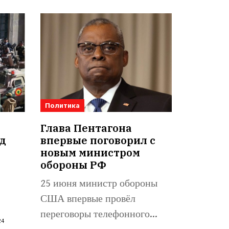
Политика
Глава Пентагона
д
впервые поговорил с
а
новым министром
обороны РФ
25 июня министр обороны
США впервые провёл
переговоры телефонного
24