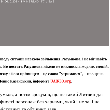
ЕВ
06.10.2021
1 MINS READ
417 VIEWS
воду ситуації навколо звільнення Разумкова, і не міг навіть
. Бо постать Разумкова ніколи не викликала жодних емоцій.
’язку з його прізвищем – це слово “утримався”, – про це на
 Денис Казанський, інформує
UAINFO.org
.
зумков, а потім зрозумів, що це такий Литвин для
фності персонаж без харизми, який і не за, і не
істовних та обтічних заяв.