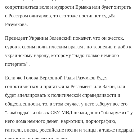
сопротивляться воле и мудрости Ермака или будет хитрить
с Реестром олигархов, то его тоже постигнет судьба
Разумкова.
Президент Украины Зеленский покажет, что он жесток,
суров к своим политическим врагам , но терпелив и добр к
украинскому народу, которому “надо только немного
потерпеть”.
Если же Голова Верховной Рады Разумков будет
сопротивляться и прятаться за Регламент или Закон, или
будет апеллировать к политической справедливости и
общественности, то, в этом случае, у него заберут все его
“ломбарды”, а обыск СБУ-МВД неожиданно “обнаружит” у
него дома немного денег, наркотики, порнографию,
гантели, виски, российские песни и танцы, а также подарки
олигархов и неизвестных лиц.