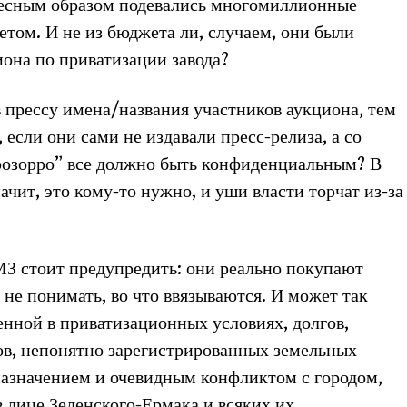
удесным образом подевались многомиллионные
том. И не из бюджета ли, случаем, они были
иона по приватизации завода?
в прессу имена/названия участников аукциона, тем
 если они сами не издавали пресс-релиза, а со
розорро” все должно быть конфиденциальным? В
ачит, это кому-то нужно, и уши власти торчат из-за
З стоит предупредить: они реально покупают
и не понимать, во что ввязываются. И может так
енной в приватизационных условиях, долгов,
ов, непонятно зарегистрированных земельных
назначением и очевидным конфликтом с городом,
в лице Зеленского-Ермака и всяких их