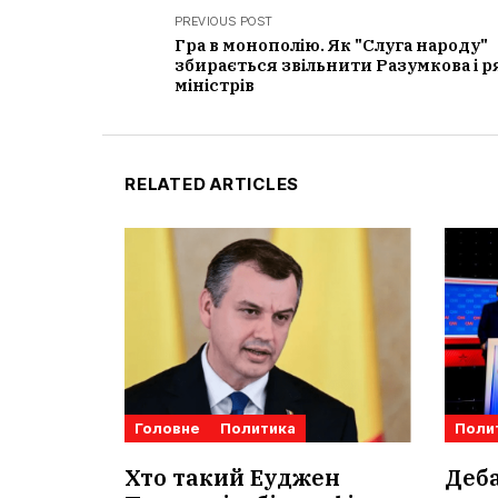
PREVIOUS POST
Гра в монополію. Як "Слуга народу"
збирається звільнити Разумкова і р
міністрів
RELATED ARTICLES
Головне
Политика
Поли
Хто такий Еуджен
Деб