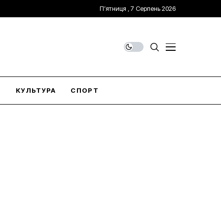
П’ятниця , 7 Серпень 2026
О
КУЛЬТУРА
СПОРТ