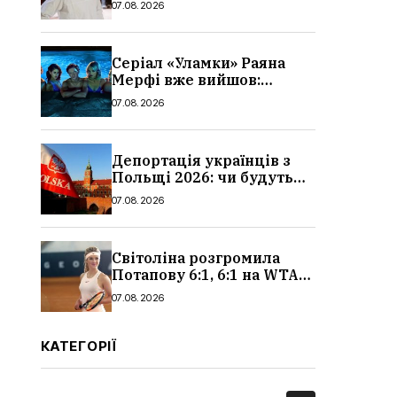
07.08.2026
Серіал «Уламки» Раяна
Мерфі вже вийшов:
сюжет, актори та всі
07.08.2026
деталі, де дивитися
Депортація українців з
Польщі 2026: чи будуть
висилати українських
07.08.2026
чоловіків
Світоліна розгромила
Потапову 6:1, 6:1 на WTA
1000 у Торонто
07.08.2026
КАТЕГОРІЇ