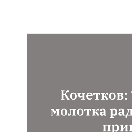
Кочетков:
молотка ра
при