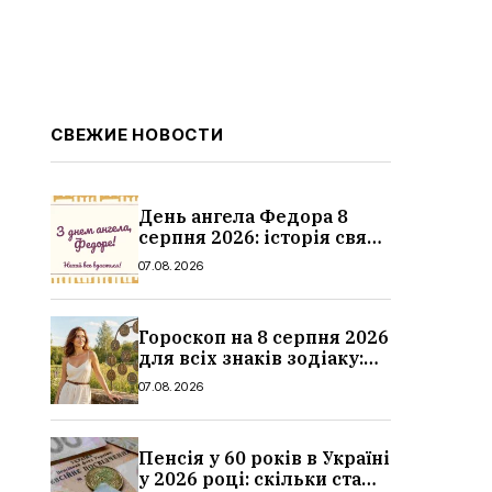
СВЕЖИЕ НОВОСТИ
День ангела Федора 8
серпня 2026: історія свята,
значення імені,
07.08.2026
привітання у віршах і
прозі
Гороскоп на 8 серпня 2026
для всіх знаків зодіаку:
кохання, гроші та справи
07.08.2026
Пенсія у 60 років в Україні
у 2026 році: скільки стажу