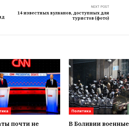
NEXT POST
14 известных вулканов, доступных для
яд
туристов (фото)
тика
Политика
аты почти не
В Боливии военные