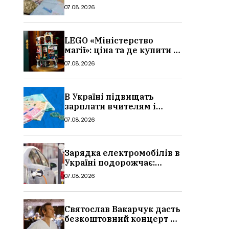
потрібно, умови, кому
07.08.2026
можуть відмовити
LEGO «Міністерство
магії»: ціна та де купити в
Україні
07.08.2026
В Україні підвищать
зарплати вчителям і
стипендії студентам з 1
07.08.2026
вересня 2026: умови,
суми, розмір
Зарядка електромобілів в
Україні подорожчає:
причина і нові ціни з
07.08.2026
серпня 2026
Святослав Вакарчук дасть
безкоштовний концерт у
Львові: дата і місце