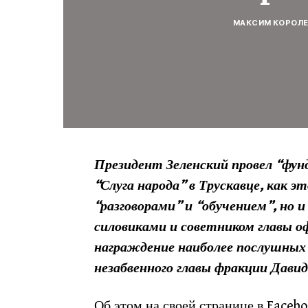
МАКСИМ КОРОЛ
Президент Зеленский провел “фун
“Слуга народа” в Трускавце, как э
“разговорами” и “обучением”, но 
силовиками и советником главы о
награждение наиболее послушных “
незабвенного главы фракции Дави
Об этом на своей странице в Faceb