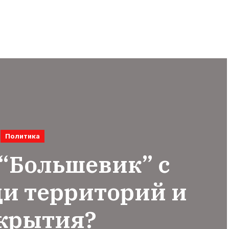
Политика
 “Большевик” с
ди территорий и
крытия?