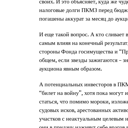
своих. И это объясняет, куда же ч
налоговые долги ПКМЗ перед бюдже
погашены аккурат за месяц до аукц
И еще такой вопрос. А кто сливает 
самым влияя на конечный результат,
стороны Фонда госимущества и “П
общем, если звезды зажигаются – зн
аукциона явным образом.
А потенциальных инвесторов в ПКМ
“билет на войну”, хотя пока могут 
статься, что помимо мороки, излож
судовых исков, арестованных актив
участков с неактуальным целевым 
они в придачу наживут себе врагов 