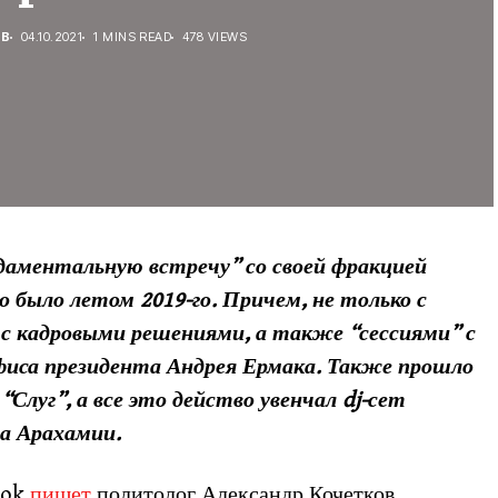
ЕВ
04.10.2021
1 MINS READ
478 VIEWS
даментальную встречу” со своей фракцией
то было летом 2019-го. Причем, не только с
и с кадровыми решениями, а также “сессиями” с
фиса президента Андрея Ермака. Также прошло
Слуг”, а все это действо увенчал dj-сет
да Арахамии.
ook
пишет
политолог Александр Кочетков,