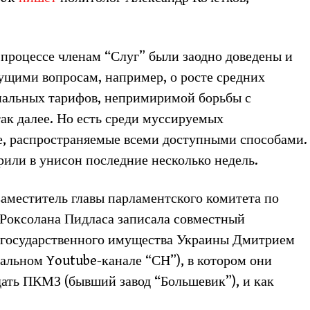
 процессе членам “Слуг” были заодно доведены и
щими вопросам, например, о росте средних
нальных тарифов, непримиримой борьбы с
так далее. Но есть среди муссируемых
е, распространяемые всеми доступными способами.
рили в унисон последние несколько недель.
аместитель главы парламентского комитета по
 Роксолана Пидласа записала совместный
 государственного имущества Украины Дмитрием
альном Youtube-канале “СН”), в котором они
дать ПКМЗ (бывший завод “Большевик”), и как