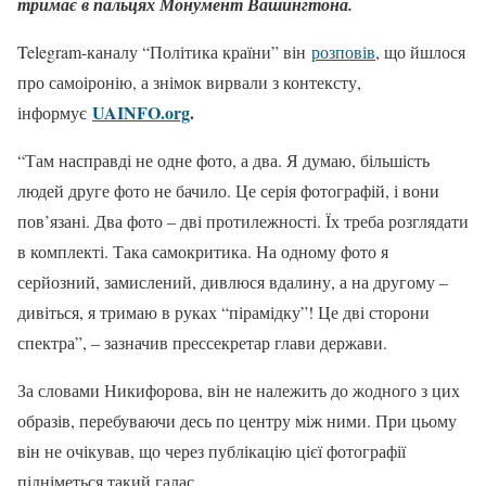
тримає в пальцях Монумент Вашингтона.
Telegram-каналу “Політика країни” він
розповів
, що йшлося
про самоіронію, а знімок вирвали з контексту,
UAINFO.org
.
інформує
“Там насправді не одне фото, а два. Я думаю, більшість
людей друге фото не бачило. Це серія фотографій, і вони
пов’язані. Два фото – дві протилежності. Їх треба розглядати
в комплекті. Така самокритика. На одному фото я
серйозний, замислений, дивлюся вдалину, а на другому –
дивіться, я тримаю в руках “пірамідку”! Це дві сторони
спектра”, – зазначив прессекретар глави держави.
За словами Никифорова, він не належить до жодного з цих
образів, перебуваючи десь по центру між ними. При цьому
він не очікував, що через публікацію цієї фотографії
підніметься такий галас.