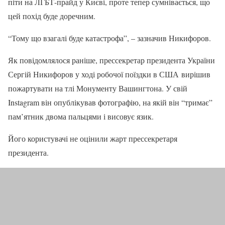
піти на ЛГБТ-прайд у Києві, проте тепер сумнівається, що
цей похід буде доречним.
“Тому що взагалі буде катастрофа”, – зазначив Никифоров.
Як повідомлялося раніше, прессекретар президента України
Сергій Никифоров у ході робочої поїздки в США вирішив
пожартувати на тлі Монументу Вашингтона. У свій
Instagram він опублікував фотографію, на якій він “тримає”
пам’ятник двома пальцями і висовує язик.
Його користувачі не оцінили жарт прессекретаря
президента.