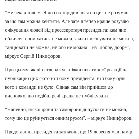
“Не чекав зовсім. Я до сих пір дивлюся на це і не розумію,
за що там можна хейтити. Але зате я тепер краще розумію
очікування людей від прессекретаря президента: кам’яне
обличчя, посміхатися не можна, язика висовувати не можна,
танцювати не можна, нічого не можна – ну, добре, добре”, –
міркує Сергій Никифоров.
При цьому, як він стверджує, ніякої негативної реакції на
публікацію цих фото ні з боку президента, ні з боку будь-
кого з команди не було. Однак сам він прийшов до
висновку, що подібні речі краще не публікувати.
“Напевно, ніякої іронії та самоіронії допускати не можна,
тому що це руйнується одним рухом”, – міркує Никифоров.
Представник президента зазначив, що 19 вересня мав намір