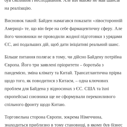
на реалізацію.
Висновок такий: Байден намагався показати «лівосторонній
Америці» те, що він бере на себе фармацевтичну сферу. Але
його чиновники не проводили жодної підготовки з урядами
ЄС, ані подальших дій, щоб дати ініціативі реальний шанс.
Більше питання полягає в тому, чи дійсно Байдену потрібна
Європа. Його три заявлені пріоритети – боротьба з
пандемією, зміна клімату та Китай. Трансатлантична прірва
щодо того, як поводитися з Китаєм, – одна ключових
проблем для Байдена у відносинах з ЄС. США та їхні
європейські союзники ще не сформували переконливого
спільного фронту щодо Китаю.
Торговельна сторона Європи, зокрема Німеччина,
знаходиться приблизно в тому становищі, в якому був бізнес