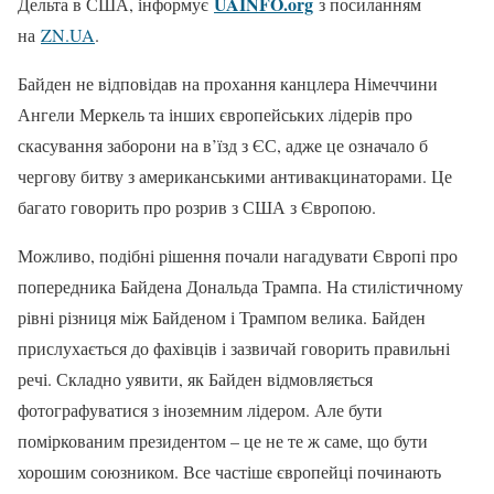
UAINFO.org
Дельта в США, інформує
з посиланням
на
ZN.UA
.
Байден не відповідав на прохання канцлера Німеччини
Ангели Меркель та інших європейських лідерів про
скасування заборони на в’їзд з ЄС, адже це означало б
чергову битву з американськими антивакцинаторами. Це
багато говорить про розрив з США з Європою.
Можливо, подібні рішення почали нагадувати Європі про
попередника Байдена Дональда Трампа. На стилістичному
рівні різниця між Байденом і Трампом велика. Байден
прислухається до фахівців і зазвичай говорить правильні
речі. Складно уявити, як Байден відмовляється
фотографуватися з іноземним лідером. Але бути
поміркованим президентом – це не те ж саме, що бути
хорошим союзником. Все частіше європейці починають