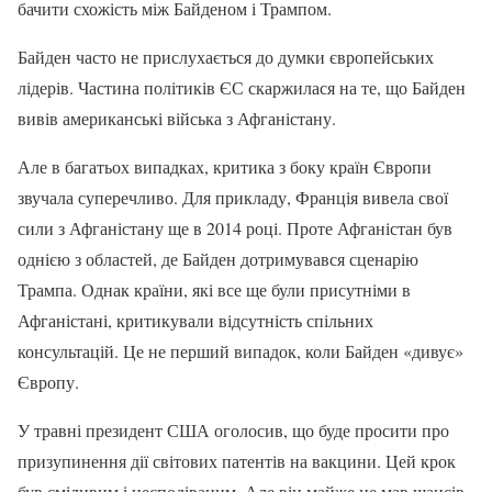
бачити схожість між Байденом і Трампом.
Байден часто не прислухається до думки європейських
лідерів. Частина політиків ЄС скаржилася на те, що Байден
вивів американські війська з Афганістану.
Але в багатьох випадках, критика з боку країн Європи
звучала суперечливо. Для прикладу, Франція вивела свої
сили з Афганістану ще в 2014 році. Проте Афганістан був
однією з областей, де Байден дотримувався сценарію
Трампа. Однак країни, які все ще були присутніми в
Афганістані, критикували відсутність спільних
консультацій. Це не перший випадок, коли Байден «дивує»
Європу.
У травні президент США оголосив, що буде просити про
призупинення дії світових патентів на вакцини. Цей крок
був сміливим і несподіваним. Але він майже не мав шансів