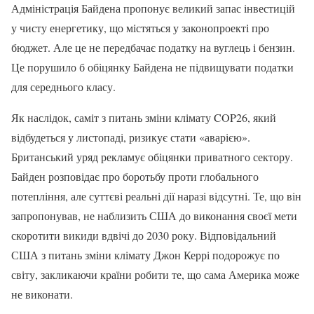
Адміністрація Байдена пропонує великий запас інвестицій
у чисту енергетику, що містяться у законопроекті про
бюджет. Але це не передбачає податку на вуглець і бензин.
Це порушило б обіцянку Байдена не підвищувати податки
для середнього класу.
Як наслідок, саміт з питань зміни клімату COP26, який
відбудеться у листопаді, ризикує стати «аварією».
Британський уряд рекламує обіцянки приватного сектору.
Байден розповідає про боротьбу проти глобального
потепління, але суттєві реальні дії наразі відсутні. Те, що він
запропонував, не наблизить США до виконання своєї мети
скоротити викиди вдвічі до 2030 року. Відповідальний
США з питань зміни клімату Джон Керрі подорожує по
світу, закликаючи країни робити те, що сама Америка може
не виконати.