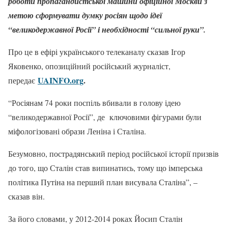
роботи пропагандистської машини офіційної Москви з
метою сформувати думку росіян щодо ідеї
“великодержавної Росії” і необхідності “сильної руки”.
Про це в ефірі українського телеканалу сказав Ігор
Яковенко, опозиційний російський журналіст,
UAINFO.org
.
передає
“Росіянам 74 роки поспіль вбивали в голову ідею
“великодержавної Росії”, де ключовими фігурами були
міфологізовані образи Леніна і Сталіна.
Безумовно, пострадянський період російської історії призвів
до того, що Сталін став випинатись, тому що імперська
політика Путіна на перший план висувала Сталіна”, –
сказав він.
За його словами, у 2012-2014 роках Йосип Сталін