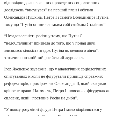
відповідно до аналогічних проведених соціологічних
досліджень “висунувся” на перший план і обігнав
Олександра Пушкіна, Петра I і самого Володимира Путіна,
тому що “Путін опинився таким собі слабким Сталіним”.
“Незадоволеність росіян у тому, що Путін Є
“недоСталіним” призвела до того, що у понад двічі
знизилась кількість згадок Путіна як великого діяча”, –
зазначив опозиційний російський журналіст.
Ігор Яковенко зауважив, що у аналогічних соціологічних
опитуваннях ніколи не фігурували прізвища справжніх
реформаторів, приміром, як Олександра II, який скасував
кріпосне право. Натомість, Петро I повсякчас фігурував як
силовик, який “поставив Росію на диби”.
“У цьому розумінні фігура Петра I мало відрізняється у