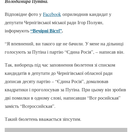
Володимира Путіна.
Відповідне фото у
Facebook
оприлюднив кандидат у
депутати Чернігівської міської ради Ігор Полуян,
“Вечірні Вісті”
.
інформують
“Я впевнений, ви такого ще не бачили. У мене на дільниці
голосують за Путіна і партію “Єдина Росія”, – написав він.
Так, виборець під час заповнення бюлетеня зі списком
кандидатів в депутати до Чернігівської обласної ради
дописав десяту партію – “Єдина Росія”, домалював
квадратики і проголосував за Путіна. При цьому він зробив
дві помилки в одному слові, написавши “Все росийская”
замість “Всероссийская”.
Такий бюлетень вважається зіпсутим.