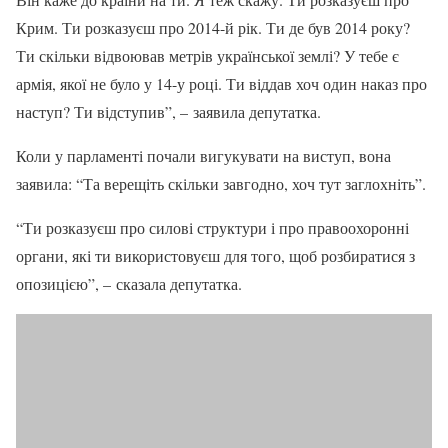
Крим. Ти розказуєш про 2014-й рік. Ти де був 2014 року?
Ти скільки відвоював метрів української землі? У тебе є
армія, якої не було у 14-у році. Ти віддав хоч один наказ про
наступ? Ти відступив”, – заявила депутатка.
Коли у парламенті почали вигукувати на виступ, вона
заявила: “Та верещіть скільки завгодно, хоч тут заглохніть”.
“Ти розказуєш про силові структури і про правоохоронні
органи, які ти використовуєш для того, щоб розбиратися з
опозицією”, – сказала депутатка.