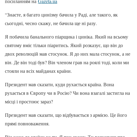
посиланням на
Gazeta.ua
“Знаєте, я багато цинізму бачила у Раді, але такого, як
сьогодні, чесно скажу, не бачила ще ні разу.
Я побачила банального піарщика і циніка. Який на всьому
святому вміє тільки піаритись. Який розказує, що він до
двох революцій мав стосунок. Я до них мала стосунок, а не
він. Де він тоді був? Він членом грав на роялі тоді, коли ми
стояли на всіх майданах країни.
Президент мав сказати, куди рухається країна. Вона
рухається в Європу чи в Росію? Чи вона взагалі застигла на
місці і простоює зараз?
Президент мав сказати, що відбувається з армією. Це його
прямі повноваження.
Він каже до країни на ти. Я теж скажу. Ти розказуєш про