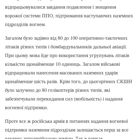
відпрацьовувалися завдання подавлення і знищення
ворожої системи ППО, підтримання наступаючих наземних
підрозділів вогнем.
Загалом було задіяно від 80 до 100 оперативно-тактичних
літаків різних типів і бомбардувальників дальньої авіації.
При цьому мова йде про використання угрупувань літаків
кількістю щонайменше 10 одиниць. Загалом військові
відпрацювали нанесення масованих наземних ударів
щонайменше шість разів. Крім того, до цьогорічних СКШН
було залучено до 80 гелікоптерів різних типів, які
забезпечували перекидання сил (мобільність) і надання
вогневої підтримки.
Проте все ж російська армія в питаннях надання вогневої
підтримки наземним підрозділам залишається перш за все
ракетно-артилерійською армією. Так в рамках