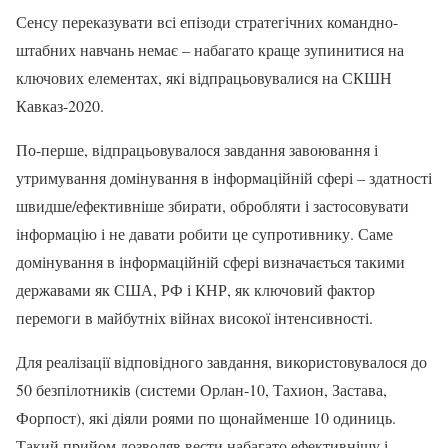
Сенсу переказувати всі епізоди стратегічних командно-
штабних навчань немає – набагато краще зупинитися на
ключових елементах, які відпрацьовувалися на СКШН
Кавказ-2020.
По-перше, відпрацьовувалося завдання завоювання і
утримування домінування в інформаційній сфері – здатності
швидше/ефективніше збирати, обробляти і застосовувати
інформацію і не давати робити це супротивнику. Саме
домінування в інформаційній сфері визначається такими
державами як США, РФ і КНР, як ключовий фактор
перемоги в майбутніх війнах високої інтенсивності.
Для реалізації відповідного завдання, використовувалося до
50 безпілотників (системи Орлан-10, Тахион, Застава,
Форпост), які діяли роями по щонайменше 10 одиниць.
Такий прийом дозволяв вести набагато ефективнішу і