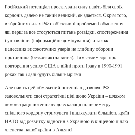
Російський потенціал проектувати силу навіть біля своїх
кордонів далеко не такий великий, як здається. Окрім того,
в збройних силах РФ є об’єктивні проблеми і обмеження,
які перш за все стосуються питань розвідки, спостереження
і управління (інформаційне домінування), а також
нанесення високоточних ударів на глибину оборони
противника (безконтактна війна). Тим самим мрії про
повторення успіху США в війні проти Іраку в 1990-1991
роках так і далі будуть більше мріями.
Але навіть цей обмежений потенціал дозволяє РФ
задовольняти свої стратегічні цілі щодо України – шляхом
демонстрації потенціалу до ескалації по периметру
спільного кордону стримувати і відлякувати більшість країн
НАТО від розвитку відносин з Україною із кінцевою ціллю
членства нашої країни в Альянсі.