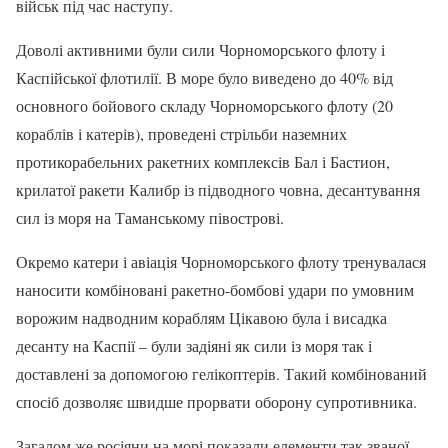
військ під час наступу.
Доволі активними були сили Чорноморського флоту і
Каспійської флотилії. В море було виведено до 40% від
основного бойового складу Чорноморського флоту (20
кораблів і катерів), проведені стрільби наземних
протикорабельних ракетних комплексів Бал і Бастион,
крилатої ракети Калибр із підводного човна, десантування
сил із моря на Таманському півострові.
Окремо катери і авіація Чорноморського флоту тренувалася
наносити комбіновані ракетно-бомбові удари по умовним
ворожим надводним кораблям Цікавою була і висадка
десанту на Каспії – були задіяні як сили із моря так і
доставлені за допомогою гелікоптерів. Такий комбінований
спосіб дозволяє швидше прорвати оборону супротивника.
Загалом же росіяни на морі показали елементи так званої