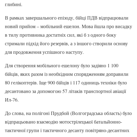
глибині.
В рамках завершального епізоду, бійці ПДВ відпрацювали
новий прийом – мобільний ешелон. Мова йшла про висадку
в тилу противника достатніх сил, які б з одного боку
стримали підхід його резервів, а з іншого створили основу
для продовження успішного наступу.
Для створення мобільного ешелону було задіяно 1 100
бійців, яких разом із необхідним спорядженням доправили
80 гелікоптерів. Іще 900 бійців і 117 одиниць техніки було
десантовано за допомогою 57 літаків транспортної авіації
Ил-76.
До слова, на полігоні Прудбой (Волгоградська область) було
відпрацьовано взаємодію мотострілецької батальйонно-
тактичної групи і тактичного десанту повітряно-десантних