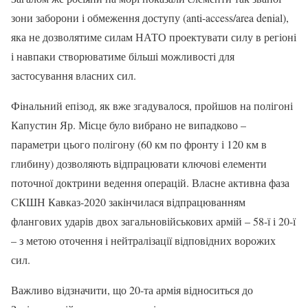
зони заборони і обмеження доступу (anti-access/area denial),
яка не дозволятиме силам НАТО проектувати силу в регіоні
і навпаки створюватиме більші можливості для
застосування власних сил.
Фінальний епізод, як вже згадувалося, пройшов на полігоні
Капустин Яр. Місце було вибрано не випадково –
параметри цього полігону (60 км по фронту і 120 км в
глибину) дозволяють відпрацювати ключові елементи
поточної доктрини ведення операцій. Власне активна фаза
СКШН Кавказ-2020 закінчилася відпрацюванням
флангових ударів двох загальновійськових армій – 58-ї і 20-ї
– з метою оточення і нейтралізації відповідних ворожих
сил.
Важливо відзначити, що 20-та армія відноситься до