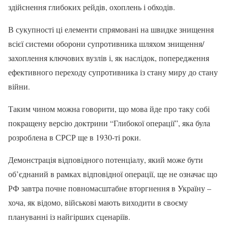
здійснення глибоких рейдів, охоплень і обходів.
В сукупності ці елементи спрямовані на швидке знищення
всієї системи оборони супротивника шляхом знищення/
захоплення ключових вузлів і, як наслідок, попередження
ефективного переходу супротивника із стану миру до стану
війни.
Таким чином можна говорити, що мова йде про таку собі
покращену версію доктрини “Глибокої операції”, яка була
розроблена в СРСР ще в 1930-ті роки.
Демонстрація відповідного потенціалу, який може бути
об’єднаний в рамках відповідної операції, ще не означає що
РФ завтра почне повномасштабне вторгнення в Україну –
хоча, як відомо, військові мають виходити в своєму
плануванні із найгірших сценаріїв.