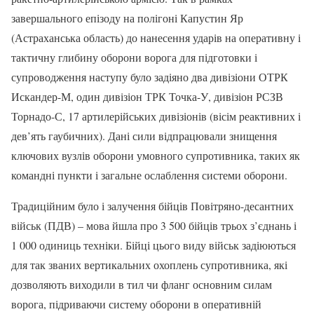
завершального епізоду на полігоні Капустин Яр
(Астраханська область) до нанесення ударів на оперативну і
тактичну глибину оборони ворога для підготовки і
супроводження наступу було задіяно два дивізіони ОТРК
Искандер-М, один дивізіон ТРК Точка-У, дивізіон РСЗВ
Торнадо-С, 17 артилерійських дивізіонів (вісім реактивних і
дев’ять гаубичних). Дані сили відпрацювали знищення
ключових вузлів оборони умовного супротивника, таких як
командні пункти і загальне ослаблення системи оборони.
Традиційним було і залучення бійців Повітряно-десантних
військ (ПДВ) – мова йшла про 3 500 бійців трьох з’єднань і
1 000 одиниць техніки. Бійці цього виду військ задіюються
для так званих вертикальних охоплень супротивника, які
дозволяють виходили в тил чи фланг основним силам
ворога, підриваючи систему оборони в оперативній