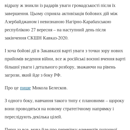
відразу ж зникли із радарів уваги громадськості після їх
завершення. Цьому сприяла активізація бойових дій між
Азербайджаном і невизнаною Нагірно-Карабахською
республікою 27 вересня – на наступний день після
закінчення СКШН Кавказ-2020.
І хоча бойові дії в Закавказзі варті уваги з точки зору нових
прийомів ведення війни, все ж російські воєнні вчення варті
більшої уваги і детального розбору, зважаючи на рівень
загрози, який йде з боку РФ.
Про це
пише
Микола Белесков.
З одного боку, навчання такого типу є плановими – щороку
вони проводяться на новому стратегічному напрямку і
переслідують декілька цілей.
Перш за все, мова йде про перевірку елементів поточної