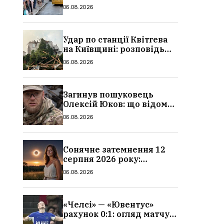
в Україні: де діє пільга,
06.08.2026
хто може скористатися
Удар по станції Квітгева
на Київщині: розповідь
очевидців, як вісім людей
06.08.2026
загинули біля колій, що
сталося
Загинув пошуковець
Олексій Юков: що відомо
про його роботу, хто він
06.08.2026
такий, біографія
Сонячне затемнення 12
серпня 2026 року:
гороскоп, кому із знаків
06.08.2026
зодіаку принесе успіх
«Челсі» — «Ювентус»
рахунок 0:1: огляд матчу
та вихід Мудрика