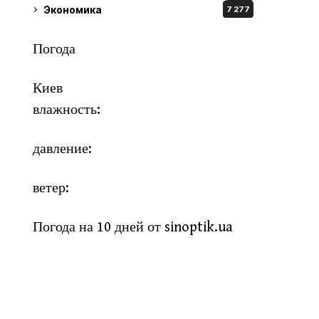
Экономика
7 277
Погода
Киев
влажность:
давление:
ветер:
Погода на 10 дней от
sinoptik.ua