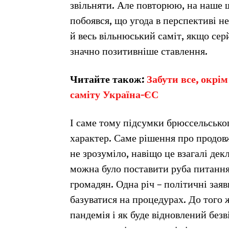
звільняти. Але повторюю, на наше щ
побоявся, що угода в перспективі н
й весь вільнюський саміт, якщо сер
значно позитивніше ставлення.
Читайте також:
Забути все, окрі
саміту Україна-ЄС
І саме тому підсумки брюссельсько
характер. Саме рішення про продов
не зрозуміло, навіщо це взагалі дек
можна було поставити руба питання 
громадян. Одна річ – політичні заяв
базуватися на процедурах. До того ж
пандемія і як буде відновлений безв