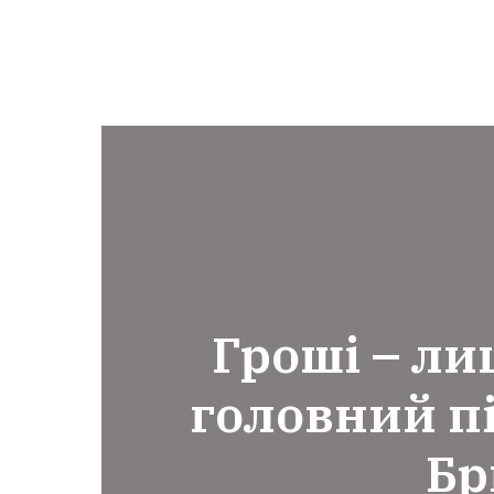
Гроші – ли
головний пі
Бр