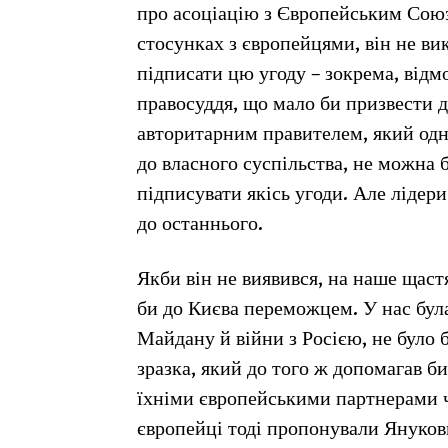
про асоціацію з Європейським Союз
стосунках з європейцями, він не ви
підписати цю угоду – зокрема, відмо
правосуддя, що мало би призвести 
авторитарним правителем, який одн
до власного суспільства, не можна б
підписувати якісь угоди. Але ліде
до останнього.
Якби він не виявився, на наше щастя
би до Києва переможцем. У нас була
Майдану й війни з Росією, не було б
зразка, який до того ж допомагав б
їхніми європейськими партнерами че
європейці тоді пропонували Янукови