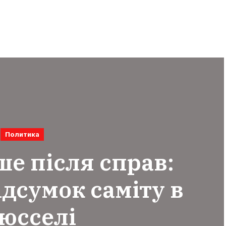
Политика
ше після справ:
дсумок саміту в
юсселі