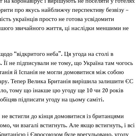
 на коронавірус і вирішують не поселяти у готелях
рити про якусь найближчу перспективу безвізу –
ість українців просто не готова усвідомити
ашого звичайного життя, ці наслідки меншими не
одо “відкритого неба”. Ця угода на столі в
. Її не підписували не тому, що Україна там чогось
танія й Іспанія не могли домовитися між собою
ару. Тепер Велика Британія вирішила залишити ЄС
ило, тому що інакше цю угоду ще 10 чи 20 років
 обіцяв підписати угоду на цьому саміті.
 не встигли до кінця домовитися із британцями
о, чи взагалі встигнуть. Але якщо встигнуть, і всі
итанією і Євросоюзом буде врегульовано, угоду