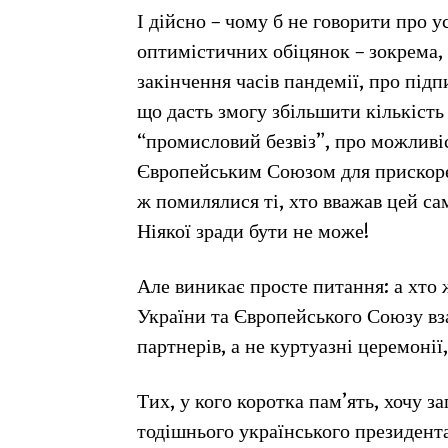
І дійсно – чому б не говорити про у
оптимістичних обіцянок – зокрема, 
закінчення часів пандемії, про підп
що дасть змогу збільшити кількість
“промисловий безвіз”, про можливіс
Європейським Союзом для прискорен
ж помилялися ті, хто вважав цей с
Ніякої зради бути не може!
Але виникає просте питання: а хто 
України та Європейського Союзу вза
партнерів, а не куртуазні церемонії
Тих, у кого коротка пам’ять, хочу з
тодішнього українського президент