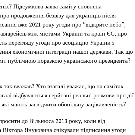
спіх? Підсумкова заява саміту сповнена
про продовження безвізу для українців після
исання вже 2021 року угоди про “відкрите небо”,
 авіарейсів між містами України та країн ЄС, про
ть перегляду угоди про асоціацію України з
ня економічної інтеграції нашої держави. Так що
аміт публічною поразкою українського президента?
ж так вважав? Хто взагалі вважає, що на самітах
галі відбуваються серйозні реальні розмови про дії
, які мають засвідчити обопільну зацікавленість?
апросити до Вільнюса 2013 року, коли від
а Віктора Януковича очікували підписання угоди