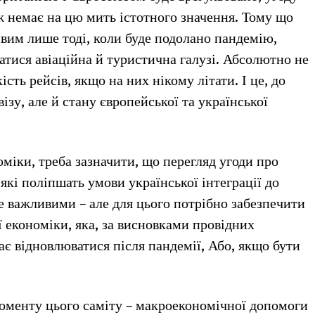
 немає на цю мить істотного значення. Тому що
ивим лише тоді, коли буде подолано пандемію,
атися авіаційна й туристична галузі. Абсолютно не
сть рейсів, якщо на них нікому літати. І це, до
візу, але й стану європейської та української
міки, треба зазначити, що перегляд угоди про
які поліпшать умови української інтеграції до
е важливими – але для цього потрібно забезпечити
ї економіки, яка, за висновками провідних
є відновлюватися після пандемії, Або, якщо бути
моменту цього саміту – макроекономічної допомоги