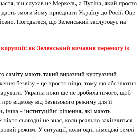
астя, він слухав не Меркель, а Путіна, який просто
е дасть змоги йому приєднати Україну до Росії. Оце
йозно. Погодьтеся, що Зеленський заслуговує на
м корупції: як Зеленський вичавив перемогу із
го саміту мають такий виразний куртуазний
ження безвізу – це просто ніщо, тому що абсолютно
ларувати. Україна поки ще не зробила нічого, щоб
про відмову від безвізового режиму для її
и, інша – інституційні рішення, які мають
 ніхто сьогодні не знає, коли реально закінчиться
ізовий режим. У ситуації, коли одні німецькі землі