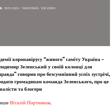
В
09.10.2020
1 MINS READ
539 VIEWS
демії коронавірусу “живого” саміту Україна –
лодимир Зеленський у своїй колонці для
авда” говорив про безсумнівний успіх зустрічі,
одати громадянам команда Зеленського, про це
налісти та блогери
 пише
Віталій Портников
.