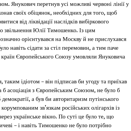
ом. Янукович перетнув усі можливі червоні лінії у
конав своїх обіцянок, необхідних для того, щоб
витися від ліквідації наслідків вибіркового
до звільнення Юлії Тимошенко. Із цим
означно орієнтувався на Москву й не прислухався
уло навіть сідати за стіл перемовин, а тим паче
ри країн Європейського Союзу умовляли Януковича
, таким ідіотом – він підписав би угоду та приїхав
 б асоціація з Європейським Союзом, не було б
 демократії, а був би авторитаризм путінського
и корумпованим зв’язкам російських олігархів із
рез українське вікно. По суті це було те, що
чеві – і навіть Тимошенко не було потрібно