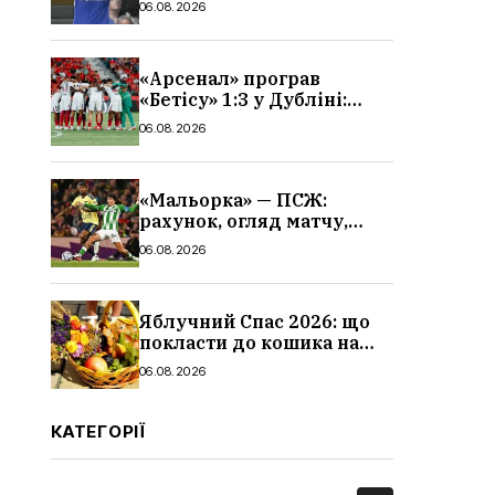
06.08.2026
«Арсенал» програв
«Бетісу» 1:3 у Дубліні:
огляд матчу та всі голи
06.08.2026
«Мальорка» — ПСЖ:
рахунок, огляд матчу,
голи та склад парижан
06.08.2026
Яблучний Спас 2026: що
покласти до кошика на
освячення, які фрукти,
06.08.2026
традиції
КАТЕГОРІЇ