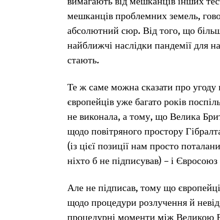
вимагають від мешканців інших тест
мешканців проблемних земель, гово
абсолютний сюр. Від того, що більш
найближчі наслідки пандемії для н
стають.
Те ж саме можна сказати про угоду щ
європейців уже багато років поспіль
не виконала, а тому, що Велика Бри
щодо повітряного простору Гібралт
(із цієї позиції нам просто поталан
ніхто б не підписував) – і Євросоюз
Але не підписав, тому що європейці
щодо процедури розлучення й невідом
процедурні моменти між Великою Бр