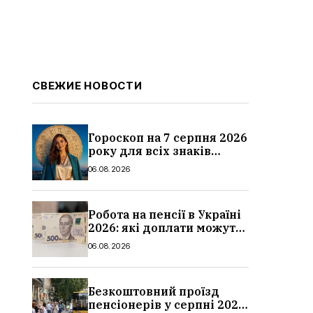
СВЕЖИЕ НОВОСТИ
Гороскоп на 7 серпня 2026
року для всіх знаків
зодіаку: кому пощастить у
06.08.2026
п’ятницю
Робота на пенсії в Україні
2026: які доплати можуть
скасувати, про що
06.08.2026
потрібно повідомити ПФУ
Безкоштовний проїзд
пенсіонерів у серпні 2026