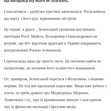
що насправді від нього не залежить.
І поплатився – здобутки трагічно закінчилися, Росія вибила
цю карту з його рук, відновивши обстріли.
Це перше, а друге – Зеленський провалив внутрішню
протидію Росії. Мабуть, Володимир Олександрович не
розуміє, що 80+ відсотків аудиторії в Україні покривають
контрольовані Росією телеканали.
І пропаганда зараз іде просто люта. Це питання навіть не
патріотизму, це питання його особистого виживання.
От, приміром, Зеленський бореться з Філатовим, з іншими
мерами. Не тих він призначив ворогами. Якщо вже рубати з
плеча, то треба думати про Медведчука, Мураєва,
Льовочкіна і тд., про їх кримінальне минуле і сьогодення,
про їх фінансові махінації і брехливі медіа.