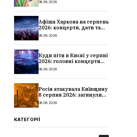
08.08.2026
школи
Афіша Харкова на серпень
2026: концерти, дати та
ціни квитків
08.08.2026
Куди піти в Києві у серпні
2026: головні концерти
місяця, дати, артисти та
08.08.2026
ціни
Росія атакувала Київщину
8 серпня 2026: загинули
троє людей, серед них
08.08.2026
дитина, наслідки
КАТЕГОРІЇ