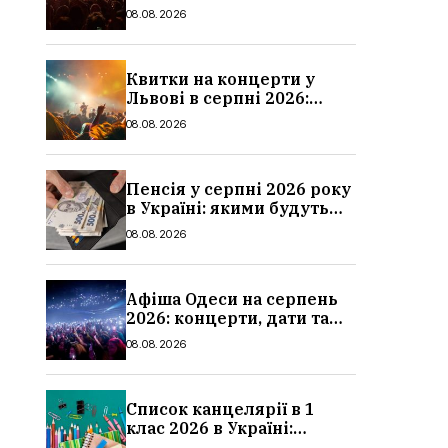
дати та ціни
08.08.2026
Квитки на концерти у
Львові в серпні 2026:
дати, ціни та локації
08.08.2026
Пенсія у серпні 2026 року
в Україні: якими будуть
мінімальні та
08.08.2026
максимальні виплати,
суми
Афіша Одеси на серпень
2026: концерти, дати та
ціни квитків
08.08.2026
Список канцелярії в 1
клас 2026 в Україні:
повний чек-лист для