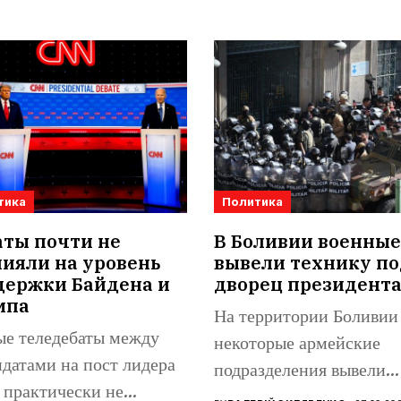
тика
Политика
аты почти не
В Боливии военные
ияли на уровень
вывели технику по
держки Байдена и
дворец президент
мпа
На территории Боливии
ые теледебаты между
некоторые армейские
датами на пост лидера
подразделения вывели
практически не
бронетехнику на