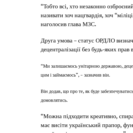
“Тобто всі, хто незаконно озброєни
називати хоч нацгвардія, хоч “міліці
наголосив глава МЗС.
Друга умова – статус ОРДЛО визна
децентралізації без будь-яких прав 
“Ми залишаємось унітарною державою, децен
цим і займаємось”, – зазначив він.
Він додав, що про те, як буде забезпечуватис
домовлятись.
“Можна підходити креативно, спира
має висіти український прапор, фун