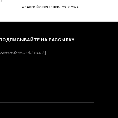
24
характера с новым...
BY
ВАЛЕРІЙ СКЛЯРЕНКО
26.06.2024
ПОДПИСЫВАЙТЕ НА РАССЫЛКУ
[contact-form-7 id="41665"]