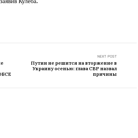
заявив Кулеба.
NEXT POST
ие
Путин не решится на вторжение в
Украину осенью: глава СВР назвал
 ОБСЕ
причины