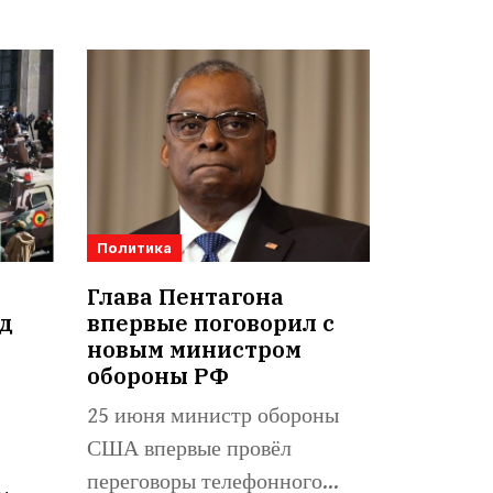
Политика
Глава Пентагона
д
впервые поговорил с
а
новым министром
обороны РФ
25 июня министр обороны
США впервые провёл
переговоры телефонного