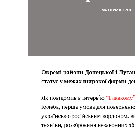
МАКСИМ КОРОЛЕ
Окремі райони Донецької і Луган
статус у межах широкої форми дец
Як повідомив в інтерв’ю
“Главкому
Кулеба, перша умова для повернення
українсько-російським кордоном, в
техніки, роззброєння незаконних з