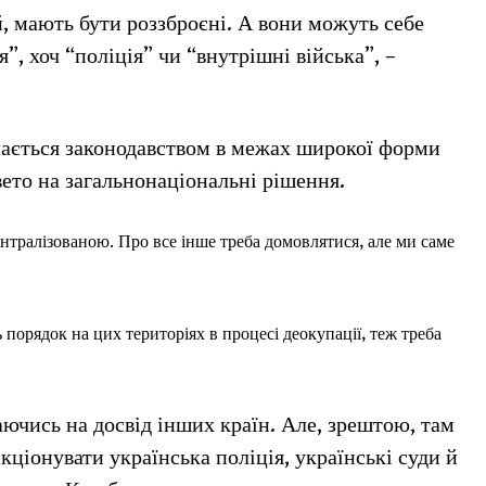
й, мають бути роззброєні. А вони можуть себе
я”, хоч “поліція” чи “внутрішні війська”, –
чається законодавством в межах широкої форми
вето на загальнонаціональні рішення.
тралізованою. Про все інше треба домовлятися, але ми саме
ь порядок на цих територіях в процесі деокупації, теж треба
ючись на досвід інших країн. Але, зрештою, там
кціонувати українська поліція, українські суди й