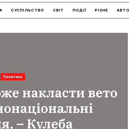
А
СУСПІЛЬСТВО
СВІТ
ПОДІЇ
РІЗНЕ
АВТ
Политика
оже накласти вето
нонаціональні
я, – Кулеба