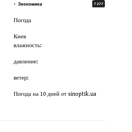
Экономика
7 277
Погода
Киев
влажность:
давление:
ветер:
Погода на 10 дней от
sinoptik.ua