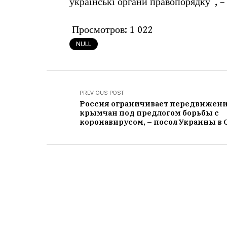
українські органи правопорядку”, – 
Просмотров:
1 022
NULL
PREVIOUS POST
Россия ограничивает передвижен
крымчан под предлогом борьбы с
коронавирусом, – посол Украины в