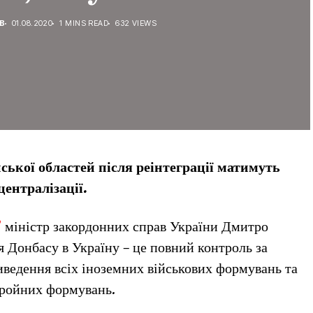
В
01.08.2020
1 MINS READ
632 VIEWS
ської областей після реінтеграції матимуть
ентралізації.
”
міністр закордонних справ України Дмитро
 Донбасу в Україну – це повний контроль за
иведення всіх іноземних військових формувань та
бройних формувань.