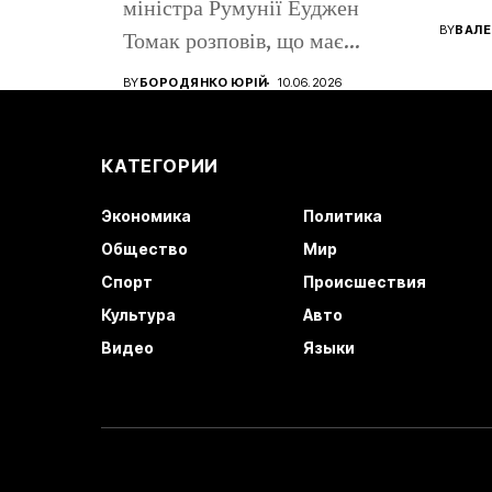
міністра Румунії Еуджен
помен
BY
ВАЛЕ
Томак розповів, що має
громадянство Румунії...
BY
БОРОДЯНКО ЮРІЙ
10.06.2026
КАТЕГОРИИ
Экономика
Политика
Общество
Мир
Спорт
Происшествия
Культура
Авто
Видео
Языки