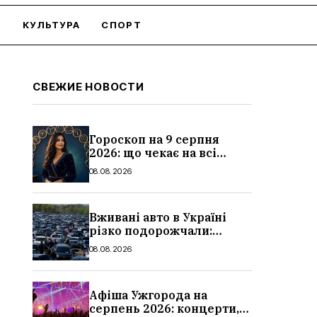
О
КУЛЬТУРА
СПОРТ
СВЕЖИЕ НОВОСТИ
Гороскоп на 9 серпня
2026: що чекає на всі
знаки зодіаку
08.08.2026
Вживані авто в Україні
різко подорожчали:
причини, які машини
08.08.2026
додали найбільше в ціні
Афіша Ужгорода на
серпень 2026: концерти,