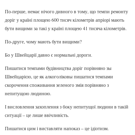
По-перше, немає нічого дивного в тому, що темпи ремонту
доріг у країні площею 600 тисяч кілометрів апріорі мають
бути вищими за такі у країні площею 41 тисяча кілометрів.
По-друге, чому мають бути вищими?
Бо у Швейцарії давно є нормальні дороги.
Пишатися темпами будівництва доріг порівняно зы
Швейцарією, це як алкоголіковы пишатися темпами
скорочення споживання зеленого змія порівняно з
непитущою людиною.
І висловлення захоплення з боку непитущої людини в такій
ситуації – це лише ввічливість.
Пишатися цим і виставляти напоказ – це ідіотизм.