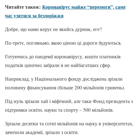
Читайте також:
Коронавірус майже “перемоги”, саме
час узятися за бездоріжжя
Добре, що нами керує не якийсь дурник, еге?
По-третє, погляньмо, якою ціною ці дороги будуються.
Готуючись до пандемії коронавірусу, кошти платників
податків цинічно забрали в не найбагатших сфер.
Наприклад, у Національного фонду досліджень зрізали
половину фінансування (більше 200 мільйонів гривень).
Під нуль зрізали хай і міфічний, але таки Фонд президента з
підтримки освіти, науки та спорту – 500 мільйонів.
Зрізали десятки та сотні мільйонів на науку в університетах,
зачепили академії, зрізали з освіти.