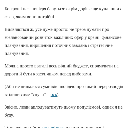
Бо гроші не з повітря беруться: окрім доріг є ще купа інших
сфер, яким вони потрібні.
Виявляється ж, усе дуже просто: не треба думати про
збалансований розвиток важливих сфер у країні, фінансове
планування, вирішення поточних завдань і стратегічне
планування.
Можна просто взагалі весь річний бюджет, спрямувати на
дороги й бути красунчиком перед виборами.
(Аби не лишалося сумнівів, що ідею про такий перерозподіл
втілили саме “слуги” –
ось
).
Звісно, люди аплодуватимуть цьому популізмові, однак я не
буду.
Тому що, по-п’яте,
подивімося
на статистичні дані