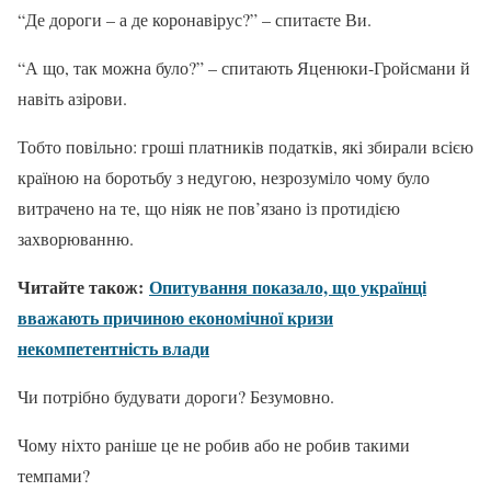
“Де дороги – а де коронавірус?” – спитаєте Ви.
“А що, так можна було?” – спитають Яценюки-Гройсмани й
навіть азірови.
Тобто повільно: гроші платників податків, які збирали всією
країною на боротьбу з недугою, незрозуміло чому було
витрачено на те, що ніяк не пов’язано із протидією
захворюванню.
Читайте також:
Опитування показало, що українці
вважають причиною економічної кризи
некомпетентність влади
Чи потрібно будувати дороги? Безумовно.
Чому ніхто раніше це не робив або не робив такими
темпами?