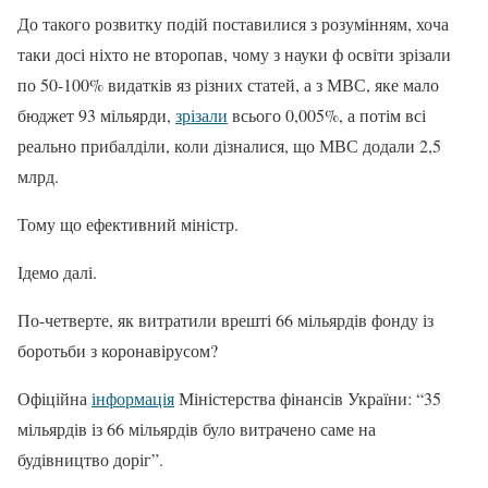
До такого розвитку подій поставилися з розумінням, хоча
таки досі ніхто не второпав, чому з науки ф освіти зрізали
по 50-100% видатків яз різних статей, а з МВС, яке мало
бюджет 93 мільярди,
зрізали
всього 0,005%
, а потім всі
реально прибалділи, коли дізналися, що МВС додали 2,5
млрд.
Тому що ефективний міністр.
Ідемо далі.
По-четверте, як витратили врешті 66 мільярдів фонду із
боротьби з коронавірусом?
Офіційна
інформація
Міністерства фінансів України: “
35
мільярдів із 66 мільярдів було витрачено саме на
будівництво доріг”.