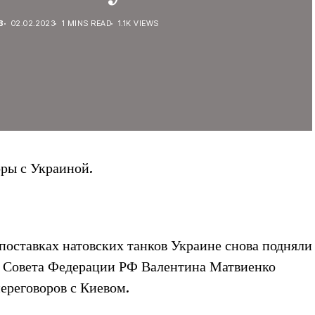
В
02.02.2023
1 MINS READ
1.1K VIEWS
оры с Украиной.
поставках натовских танков Украине снова подняли
ль Совета Федерации РФ Валентина Матвиенко
переговоров с Киевом.