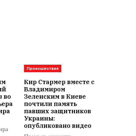
Происшествия
им
Кир Стармер вместе с
ий
Владимиром
в во
Зеленским в Киеве
ьера
почтили память
ира
павших защитников
Украины:
опубликовано видео
ира