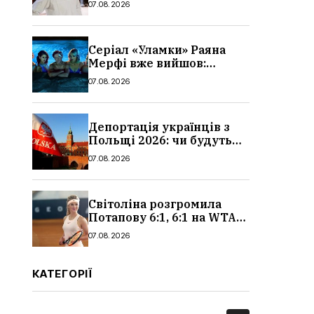
07.08.2026
Серіал «Уламки» Раяна
Мерфі вже вийшов:
сюжет, актори та всі
07.08.2026
деталі, де дивитися
Депортація українців з
Польщі 2026: чи будуть
висилати українських
07.08.2026
чоловіків
Світоліна розгромила
Потапову 6:1, 6:1 на WTA
1000 у Торонто
07.08.2026
КАТЕГОРІЇ