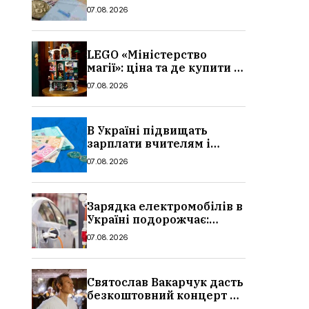
потрібно, умови, кому
07.08.2026
можуть відмовити
LEGO «Міністерство
магії»: ціна та де купити в
Україні
07.08.2026
В Україні підвищать
зарплати вчителям і
стипендії студентам з 1
07.08.2026
вересня 2026: умови,
суми, розмір
Зарядка електромобілів в
Україні подорожчає:
причина і нові ціни з
07.08.2026
серпня 2026
Святослав Вакарчук дасть
безкоштовний концерт у
Львові: дата і місце