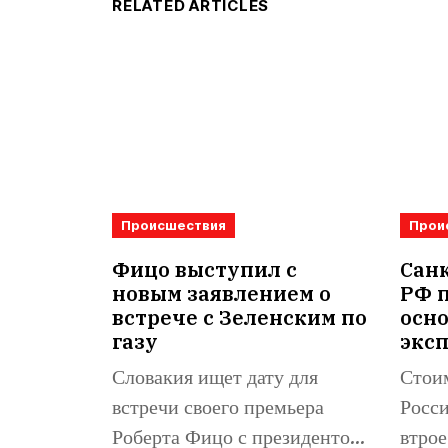
RELATED ARTICLES
Происшествия
Прои
Фицо выступил с
Санк
новым заявлением о
РФ 
встрече с Зеленским по
осн
газу
экс
Словакия ищет дату для
Стоим
встречи своего премьера
Росси
Роберта Фицо с президентом
втрое