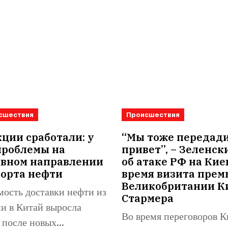
сшествия
Происшествия
ции сработали: у
“Мы тоже передад
проблемы на
привет”, – Зеленск
овном направлении
об атаке РФ на Кие
порта нефти
время визита прем
Великобритании К
ость доставки нефти из
Стармера
и в Китай выросла
Во время переговоров К
 после новых