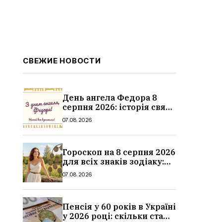
СВЕЖИЕ НОВОСТИ
День ангела Федора 8
серпня 2026: історія свята,
значення імені,
07.08.2026
привітання у віршах і
прозі
Гороскоп на 8 серпня 2026
для всіх знаків зодіаку:
кохання, гроші та справи
07.08.2026
Пенсія у 60 років в Україні
у 2026 році: скільки стажу