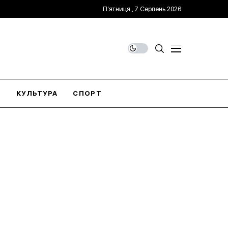
П’ятниця , 7 Серпень 2026
О
КУЛЬТУРА
СПОРТ