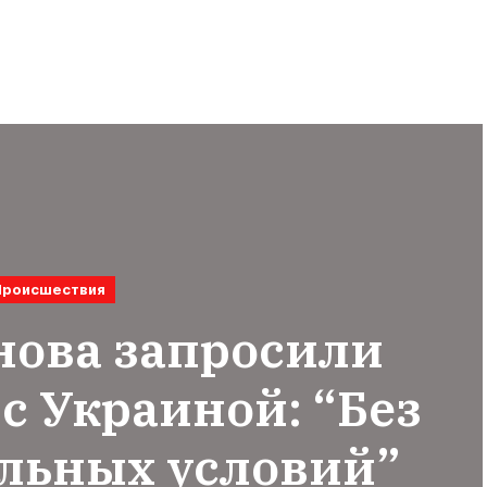
Происшествия
снова запросили
с Украиной: “Без
льных условий”