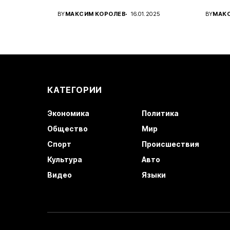
Украины...
амери
BY
МАКСИМ КОРОЛЕВ
16.01.2025
BY
МАК
КАТЕГОРИИ
Экономика
Политика
Общество
Мир
Спорт
Происшествия
Культура
Авто
Видео
Языки