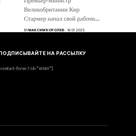
Премьер-министр
м
Великобритании Кир
Стармер начал свой рабочий
визит в Киев, вместе с...
BY
МАКСИМ КОРОЛЕВ
16.01.2025
ПОДПИСЫВАЙТЕ НА РАССЫЛКУ
[contact-form-7 id="41665"]