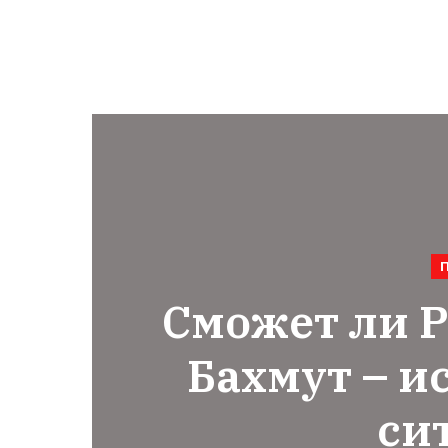
Сможет ли Р
Бахмут – и
си