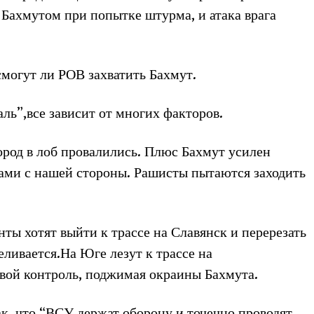
Бахмутом при попытке штурма, и атака врага
смогут ли РОВ захватить Бахмут.
ь”,все зависит от многих факторов.
ород в лоб провалились. Плюс Бахмут усилен
ми с нашей стороны. Рашисты пытаются заходить
нты хотят выйти к трассе на Славянск и перерезать
еливается.На Юге лезут к трассе на
евой контроль, поджимая окраины Бахмута.
ак, что “ВСУ держат оборону и точечно проводят