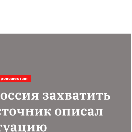
Происшествия
оссия захватить
сточник описал
туацию