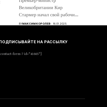
Премьер-министр
м
Великобритании Кир
Стармер начал свой рабочий
визит в Киев, вместе с...
BY
МАКСИМ КОРОЛЕВ
16.01.2025
ПОДПИСЫВАЙТЕ НА РАССЫЛКУ
[contact-form-7 id="41665"]