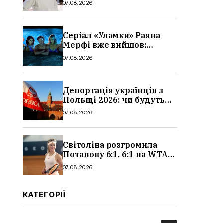
07.08.2026
Серіал «Уламки» Раяна
Мерфі вже вийшов:
сюжет, актори та всі
07.08.2026
деталі, де дивитися
Депортація українців з
Польщі 2026: чи будуть
висилати українських
07.08.2026
чоловіків
Світоліна розгромила
Потапову 6:1, 6:1 на WTA
1000 у Торонто
07.08.2026
КАТЕГОРІЇ