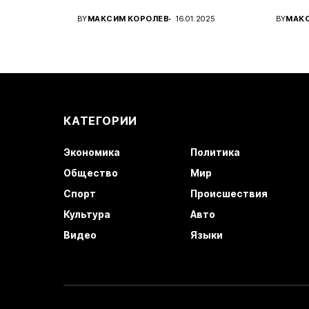
Украины...
амери
BY
МАКСИМ КОРОЛЕВ
16.01.2025
BY
МАК
КАТЕГОРИИ
Экономика
Политика
Общество
Мир
Спорт
Происшествия
Культура
Авто
Видео
Языки