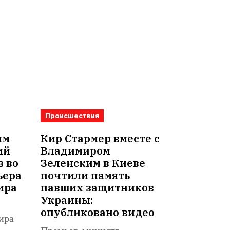
Происшествия
им
Кир Стармер вместе с
ий
Владимиром
в во
Зеленским в Киеве
ьера
почтили память
ира
павших защитников
Украины:
опубликовано видео
ира