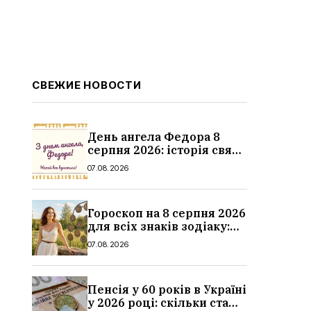
СВЕЖИЕ НОВОСТИ
День ангела Федора 8
серпня 2026: історія свята,
значення імені,
07.08.2026
привітання у віршах і
прозі
Гороскоп на 8 серпня 2026
для всіх знаків зодіаку:
кохання, гроші та справи
07.08.2026
Пенсія у 60 років в Україні
у 2026 році: скільки стажу