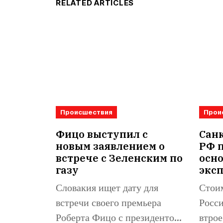
RELATED ARTICLES
Происшествия
Прои
Фицо выступил с
Санк
новым заявлением о
РФ 
встрече с Зеленским по
осн
газу
экс
Словакия ищет дату для
Стоим
встречи своего премьера
Росси
Роберта Фицо с президентом
втрое