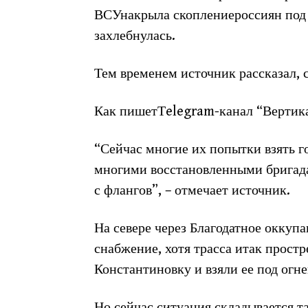
ВСУнакрыла скоплениероссиян под 
захлебнулась.
Тем временем источник рассказал, 
Как пишетТelegram-канал “Вертикал
“Сейчас многие их попытки взять г
многими восстановленными бригада
с флангов”, – отмечает источник.
На севере через Благодатное оккупа
снабжение, хотя трасса итак простр
Константиновку и взяли ее под огн
Но сейчас ситуация складывается т