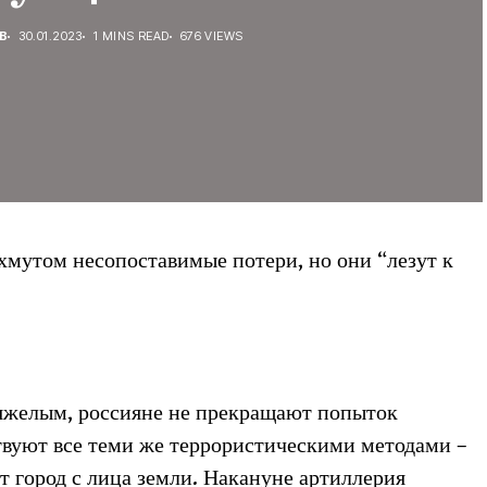
В
30.01.2023
1 MINS READ
676 VIEWS
хмутом несопоставимые потери, но они “лезут к
тяжелым, россияне не прекращают попыток
вуют все теми же террористическими методами –
 город с лица земли. Накануне артиллерия