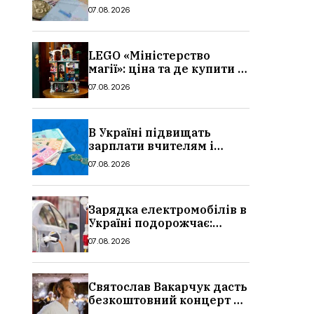
потрібно, умови, кому
07.08.2026
можуть відмовити
LEGO «Міністерство
магії»: ціна та де купити в
Україні
07.08.2026
В Україні підвищать
зарплати вчителям і
стипендії студентам з 1
07.08.2026
вересня 2026: умови,
суми, розмір
Зарядка електромобілів в
Україні подорожчає:
причина і нові ціни з
07.08.2026
серпня 2026
Святослав Вакарчук дасть
безкоштовний концерт у
Львові: дата і місце