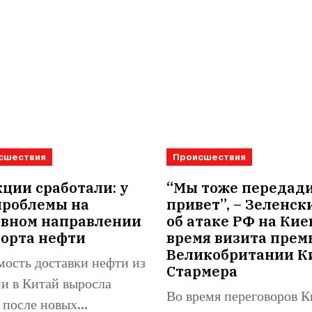
сшествия
Происшествия
ции сработали: у
“Мы тоже передад
проблемы на
привет”, – Зеленск
овном направлении
об атаке РФ на Кие
порта нефти
время визита прем
Великобритании К
ость доставки нефти из
Стармера
и в Китай выросла
Во время переговоров К
 после новых