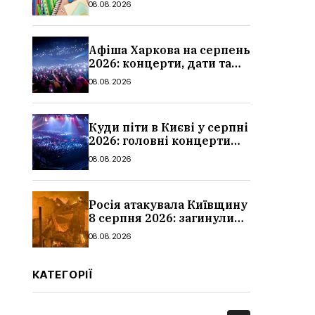
08.08.2026
школи
Афіша Харкова на серпень
2026: концерти, дати та
ціни квитків
08.08.2026
Куди піти в Києві у серпні
2026: головні концерти
місяця, дати, артисти та
08.08.2026
ціни
Росія атакувала Київщину
8 серпня 2026: загинули
троє людей, серед них
08.08.2026
дитина, наслідки
КАТЕГОРІЇ