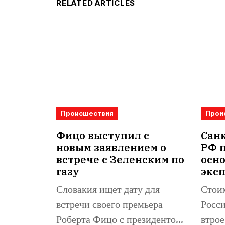
RELATED ARTICLES
Происшествия
Прои
Фицо выступил с
Санк
новым заявлением о
РФ 
встрече с Зеленским по
осн
газу
экс
Словакия ищет дату для
Стоим
встречи своего премьера
Росси
Роберта Фицо с президентом
втрое