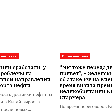
сшествия
Происшествия
ции сработали: у
“Мы тоже передад
проблемы на
привет”, – Зеленск
овном направлении
об атаке РФ на Кие
порта нефти
время визита прем
Великобритании К
ость доставки нефти из
Стармера
и в Китай выросла
Во время переговоров К
 после новых