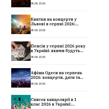
дати та ціни
08.08.2026
Квитки на концерти у
Львові в серпні 2026:
дати, ціни та локації
08.08.2026
Пенсія у серпні 2026 року
в Україні: якими будуть
мінімальні та
08.08.2026
максимальні виплати,
суми
Афіша Одеси на серпень
2026: концерти, дати та
ціни квитків
08.08.2026
Список канцелярії в 1
клас 2026 в Україні:
повний чек-лист для