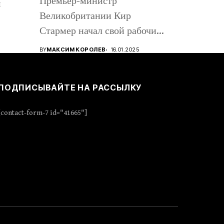
Премьер-министр
м
Великобритании Кир
Стармер начал свой рабочий
визит в Киев, вместе с...
BY
МАКСИМ КОРОЛЕВ
16.01.2025
ПОДПИСЫВАЙТЕ НА РАССЫЛКУ
[contact-form-7 id="41665"]