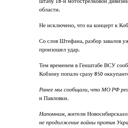
штабу 18-й мотострелковой дивизии
области.
Не исключено, что на концерт к Коб
Со слов Штефана, разбор завалов уж
произошел удар.
Тем временем в Генштабе ВСУ сооб
Кобзону попало сразу 850 оккупант
Ранее мы сообщали, что МО РФ реш
и Павловки
.
Напомним,
жители Новосибирска
хо
не продолжение войны против Укр