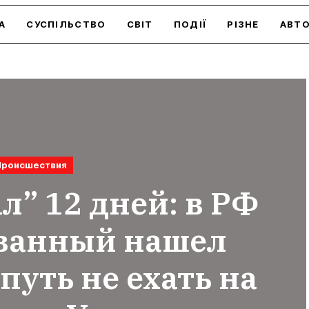
А
СУСПІЛЬСТВО
СВІТ
ПОДІЇ
РІЗНЕ
АВТ
Происшествия
л” 12 дней: в РФ
ванный нашел
уть не ехать на