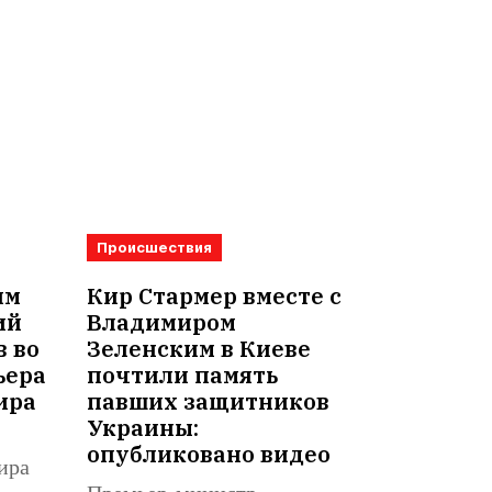
Происшествия
им
Кир Стармер вместе с
ий
Владимиром
в во
Зеленским в Киеве
ьера
почтили память
ира
павших защитников
Украины:
опубликовано видео
ира