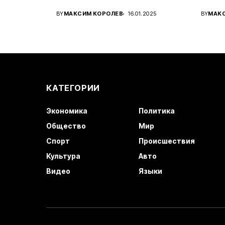
Украины...
амери
BY
МАКСИМ КОРОЛЕВ
16.01.2025
BY
МАК
КАТЕГОРИИ
Экономика
Политика
Общество
Мир
Спорт
Происшествия
Культура
Авто
Видео
Языки