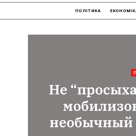
ПОЛІТИКА
ЕКОНОМІК
​Не “просыха
мобилизо
необычный п