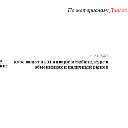
По материалам:
Диалог
NEXT POST
од
Курс валют на 31 января: межбанк, курс в
ки:
обменниках и наличный рынок