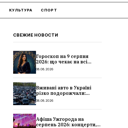
О
КУЛЬТУРА
СПОРТ
СВЕЖИЕ НОВОСТИ
Гороскоп на 9 серпня
2026: що чекає на всі
знаки зодіаку
08.08.2026
Вживані авто в Україні
різко подорожчали:
причини, які машини
08.08.2026
додали найбільше в ціні
Афіша Ужгорода на
серпень 2026: концерти,