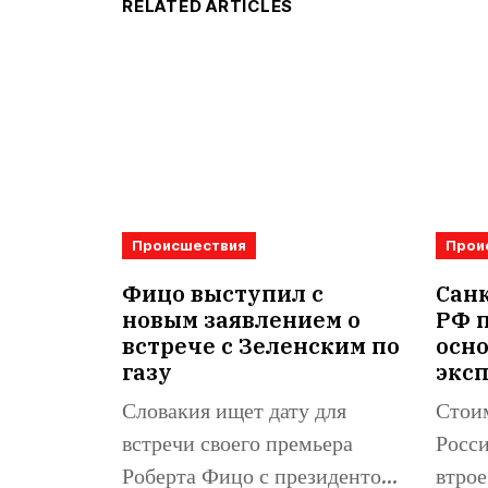
RELATED ARTICLES
Происшествия
Прои
Фицо выступил с
Санк
новым заявлением о
РФ 
встрече с Зеленским по
осн
газу
экс
Словакия ищет дату для
Стоим
встречи своего премьера
Росси
Роберта Фицо с президентом
втрое