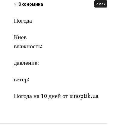
Экономика
7 277
Погода
Киев
влажность:
давление:
ветер:
Погода на 10 дней от
sinoptik.ua