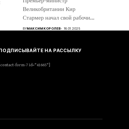
Премьер-министр
м
Великобритании Кир
Стармер начал свой рабочий
визит в Киев, вместе с...
BY
МАКСИМ КОРОЛЕВ
16.01.2025
ПОДПИСЫВАЙТЕ НА РАССЫЛКУ
[contact-form-7 id="41665"]