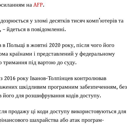
осиланням на
AFP
.
ідозрюється у зломі десятків тисяч комп’ютерів та
, – йдеться в повідомленні.
 в Польщі в жовтні 2020 року, після чого його
ома країнами і представлений у федеральному
о тримання під вартою до суду.
 з 2016 року Іванов-Толпінцев контролював
ражених шкідливим програмним забезпеченням, без
ав його для розшифрування кодів доступу.
сля продажу ці коди доступу використовуються для
 фінансового шахрайства або атак програм-