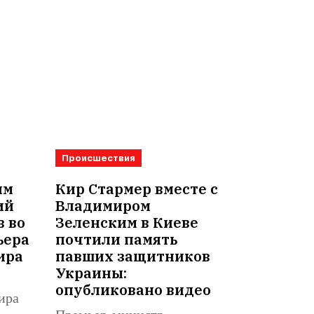
Происшествия
им
Кир Стармер вместе с
ий
Владимиром
в во
Зеленским в Киеве
ьера
почтили память
ира
павших защитников
Украины:
опубликовано видео
ира