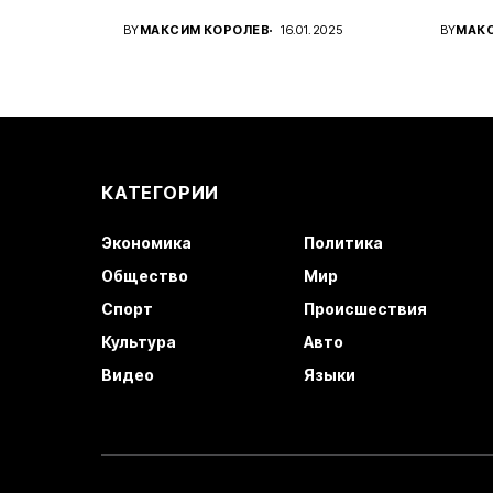
Украины...
амери
BY
МАКСИМ КОРОЛЕВ
16.01.2025
BY
МАК
КАТЕГОРИИ
Экономика
Политика
Общество
Мир
Спорт
Происшествия
Культура
Авто
Видео
Языки