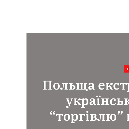
Польща екст
українськ
“торгівлю”