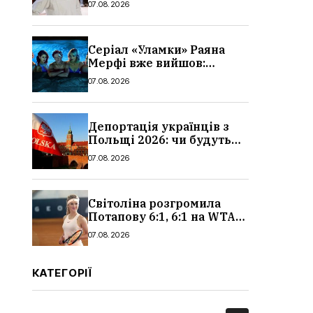
07.08.2026
Серіал «Уламки» Раяна
Мерфі вже вийшов:
сюжет, актори та всі
07.08.2026
деталі, де дивитися
Депортація українців з
Польщі 2026: чи будуть
висилати українських
07.08.2026
чоловіків
Світоліна розгромила
Потапову 6:1, 6:1 на WTA
1000 у Торонто
07.08.2026
КАТЕГОРІЇ