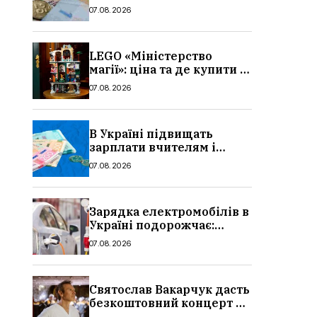
потрібно, умови, кому
07.08.2026
можуть відмовити
LEGO «Міністерство
магії»: ціна та де купити в
Україні
07.08.2026
В Україні підвищать
зарплати вчителям і
стипендії студентам з 1
07.08.2026
вересня 2026: умови,
суми, розмір
Зарядка електромобілів в
Україні подорожчає:
причина і нові ціни з
07.08.2026
серпня 2026
Святослав Вакарчук дасть
безкоштовний концерт у
Львові: дата і місце