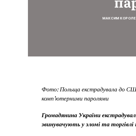
па
МАКСИМ КОРОЛЕ
Фото: Польща екстрадувала до США
комп’ютерними паролями
Громадянина України екстрадувал
звинувачують у зломі та торгівл