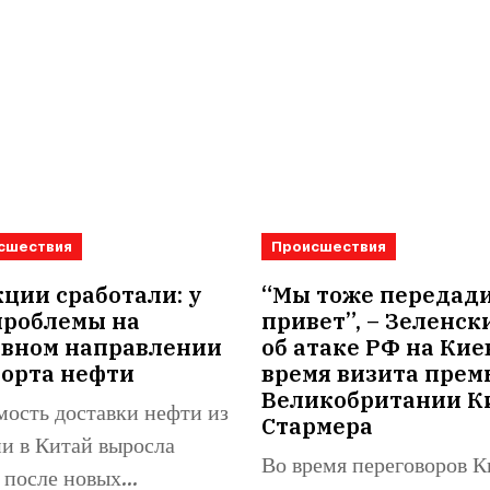
сшествия
Происшествия
ции сработали: у
“Мы тоже передад
проблемы на
привет”, – Зеленск
овном направлении
об атаке РФ на Кие
порта нефти
время визита прем
Великобритании К
ость доставки нефти из
Стармера
и в Китай выросла
Во время переговоров К
 после новых