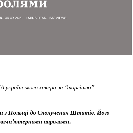
ролями
В
09.09.2021
1 MINS READ
537 VIEWS
 українського хакера за “торгівлю”
и з Польщі до Сполучених Штатів. Його
і комп’ютерними паролями.