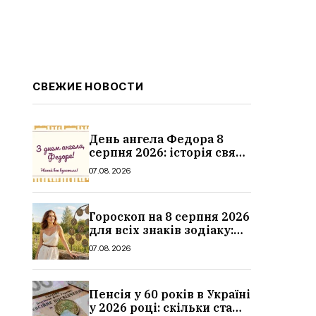
СВЕЖИЕ НОВОСТИ
День ангела Федора 8
серпня 2026: історія свята,
значення імені,
07.08.2026
привітання у віршах і
прозі
Гороскоп на 8 серпня 2026
для всіх знаків зодіаку:
кохання, гроші та справи
07.08.2026
Пенсія у 60 років в Україні
у 2026 році: скільки стажу