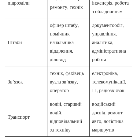
підрозділи
інженерія, робота
ремонту, технік
з обладнанням
офіцер штабу,
документообіг,
помічник
управління,
Штаби
начальника
аналітика,
відділення,
адміністративна
діловод
робота
технік, фахівець
електроніка,
Зв’язок
вузла зв’язку,
телекомунікації,
оператор
ІТ, радіозв’язок
водій, старший
водійський
водій,
досвід, ремонт
Транспорт
відповідальний
авто, логістика
за техніку
маршрутів