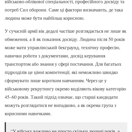
військово-облікової спеціальності, професійного досвіду та
потреб Сил оборони. Саме ці фактори визначають, де така
людина може бути найбільш корисною.
У сучасній армії вік дедалі частіше розглядається не лише як
обмеження, а й як показник досвіду. Людина після 50 років
може мати управлінський бекграунд, технічну професію,
навички роботи з документами, досвід керування
транспортом або знання у сфері постачання. Для багатьох
підрозділів це цінні компетенції, які неможливо швидко
сформувати лише коротким навчанням. Через це у
військовому рекрутингу окремо виділяють вікову категорію
45–60 років. Такий підхід означає, що старші кандидати
можуть розглядатися не випадково, а як окрема група з
корисними навичками.
“У війську важливо не просто скільки людині років, а