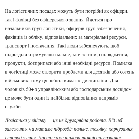
На логістичних посадах можуть бути потрібні як офіцери,
так і фахівці без офіцерського звання. Йдеться про
начальників груп логістики, офіцерів груп забезпечення,
фахівців із обліку, відповідальних за матеріальні ресурси,
транспорт і постачання. Такі люди забезпечують, щоб
підрозділи отримували пальне, запчастини, спорядження,
продукти, боєприпаси або інші необхідні ресурси. Помилка
в логістиці може створити проблеми для десятків або сотень
військових, тому ця робота вимагає дисципліни. Для
чоловіків 50+ з управлінським або господарським досвідом
це може бути один із найбільш відповідних напрямів
служби.
Логістика у війську — це не другорядна робота. Від неї
залежить, чи матиме підрозділ пальне, техніку, харчування
і спорядження. Часто саме тилова точність визначає,