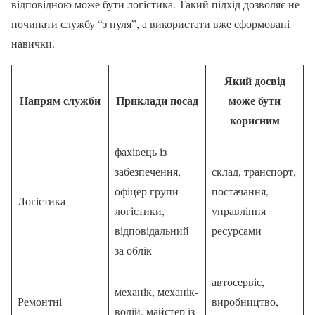
відповідною може бути логістика. Такий підхід дозволяє не
починати службу “з нуля”, а використати вже сформовані
навички.
Який досвід
Напрям служби
Приклади посад
може бути
корисним
фахівець із
забезпечення,
склад, транспорт,
офіцер групи
постачання,
Логістика
логістики,
управління
відповідальний
ресурсами
за облік
автосервіс,
механік, механік-
Ремонтні
виробництво,
водій, майстер із