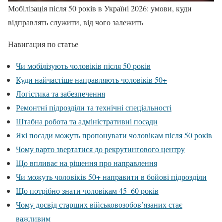
Мобілізація після 50 років в Україні 2026: умови, куди
відправлять служити, від чого залежить
Навигация по статье
Чи мобілізують чоловіків після 50 років
Куди найчастіше направляють чоловіків 50+
Логістика та забезпечення
Ремонтні підрозділи та технічні спеціальності
Штабна робота та адміністративні посади
Які посади можуть пропонувати чоловікам після 50 років
Чому варто звертатися до рекрутингового центру
Що впливає на рішення про направлення
Чи можуть чоловіків 50+ направити в бойові підрозділи
Що потрібно знати чоловікам 45–60 років
Чому досвід старших військовозобов’язаних стає
важливим