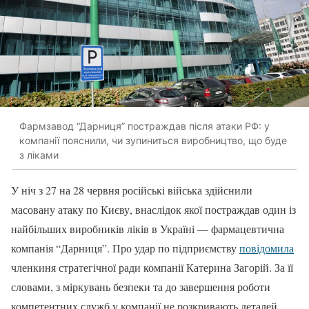
Фармзавод “Дарниця” постраждав після атаки РФ: у
компанії пояснили, чи зупиниться виробництво, що буде
з ліками
У ніч з 27 на 28 червня російські війська здійснили
масовану атаку по Києву, внаслідок якої постраждав один із
найбільших виробників ліків в Україні — фармацевтична
компанія “Дарниця”. Про удар по підприємству
повідомила
членкиня стратегічної ради компанії Катерина Загорій. За її
словами, з міркувань безпеки та до завершення роботи
компетентних служб у компанії не розкривають деталей