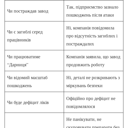
Так, підприємство зазнало
Чи постраждав завод
пошкоджень після атаки
Ні, компанія повідомила
Чи є загиблі серед
про відсутність загиблих і
працівників
постраждалих
Чи працюватиме
Компанія заявила, що завод
“Дарниця”
продовжить роботу
Чи відомий масштаб
Ні, деталі не розкривають з
пошкоджень
міркувань безпеки
Офіційно про дефіцит не
Чи буде дефіцит ліків
повідомлялося
Не панікувати, не
скуповувати препарати без