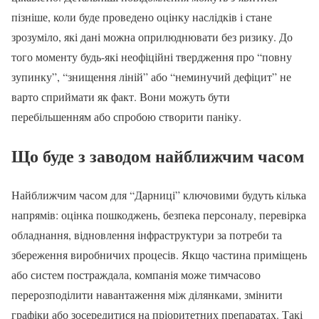
пізніше, коли буде проведено оцінку наслідків і стане
зрозуміло, які дані можна оприлюднювати без ризику. До
того моменту будь-які неофіційні твердження про “повну
зупинку”, “знищення ліній” або “неминучий дефіцит” не
варто сприймати як факт. Вони можуть бути
перебільшенням або спробою створити паніку.
Що буде з заводом найближчим часом
Найближчим часом для “Дарниці” ключовими будуть кілька
напрямів: оцінка пошкоджень, безпека персоналу, перевірка
обладнання, відновлення інфраструктури за потреби та
збереження виробничих процесів. Якщо частина приміщень
або систем постраждала, компанія може тимчасово
перерозподілити навантаження між ділянками, змінити
графіки або зосередитися на пріоритетних препаратах. Такі