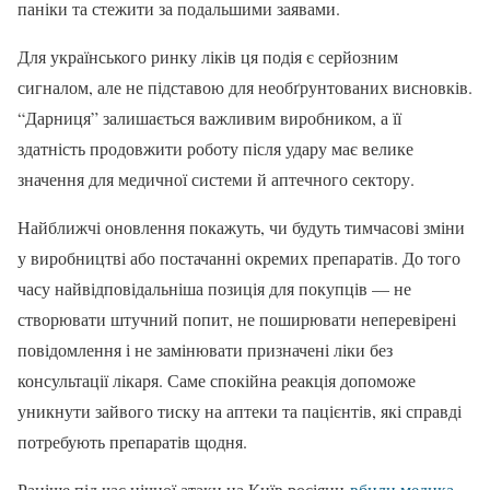
паніки та стежити за подальшими заявами.
Для українського ринку ліків ця подія є серйозним
сигналом, але не підставою для необґрунтованих висновків.
“Дарниця” залишається важливим виробником, а її
здатність продовжити роботу після удару має велике
значення для медичної системи й аптечного сектору.
Найближчі оновлення покажуть, чи будуть тимчасові зміни
у виробництві або постачанні окремих препаратів. До того
часу найвідповідальніша позиція для покупців — не
створювати штучний попит, не поширювати неперевірені
повідомлення і не замінювати призначені ліки без
консультації лікаря. Саме спокійна реакція допоможе
уникнути зайвого тиску на аптеки та пацієнтів, які справді
потребують препаратів щодня.
Раніше під час нічної атаки на Київ росіяни
вбили медика