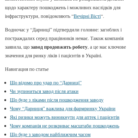
щодо характеру пошкоджень і можливих наслідків для
інфраструктури, повідомляють “
Вечірні Вісті
“.
Водночас у “Дарниці” підтвердили головне: загиблих і
постраждалих серед працівників немає. Також компанія
завод продовжить роботу
заявила, що
, а це має ключове
значення для ринку ліків і пацієнтів в Україні.
Навигация по статье
Що відомо про удар по “Дарниці”
Чи зупиниться завод після атаки
Що буде з ліками після пошкодження заводу
Чому “Дарниця” важлива для фармринку України
Які ризики можуть виникнути для аптек і пацієнтів
Чому компанія не розкриває масштаби пошкоджень
Що буде з заводом найближчим часом