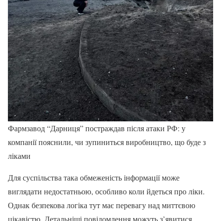
Фармзавод “Дарниця” постраждав після атаки РФ: у
компанії пояснили, чи зупиниться виробництво, що буде з
ліками
Для суспільства така обмеженість інформації може
виглядати недостатньою, особливо коли йдеться про ліки.
Однак безпекова логіка тут має перевагу над миттєвою
цікавістю. Детальніші повідомлення можуть з’явитися